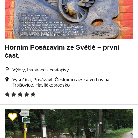
Horním Posázavím ze Světlé – první
část.
Výlety, Inspirace - cestopisy
Vysočina
,
Posázaví
,
Českomoravská vrchovina
,
Trpišovice
,
Havlíčkobrodsko