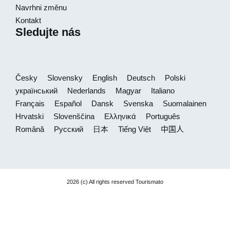
Navrhni změnu
Kontakt
Sledujte nás
Česky
Slovensky
English
Deutsch
Polski
український
Nederlands
Magyar
Italiano
Français
Español
Dansk
Svenska
Suomalainen
Hrvatski
Slovenščina
Ελληνικά
Português
Română
Русский
日本
Tiếng Việt
中国人
2026 (c) All rights reserved Tourismato