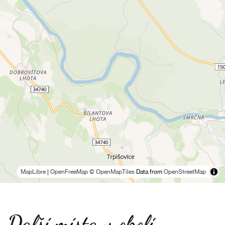
MapLibre
|
OpenFreeMap
© OpenMapTiles
Data from
OpenStreetMap
Další místa v okolí -