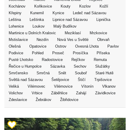
Kochánov
Koňkovice
Kouty
Kozlov
Kožlí
Křepiny
Kunemil
Kynice
Ledeč nad Sázavou
Leština
Leštinka
Lipnice nad Sázavou
Lipnička
Lohenice
Loukov
Malý Budíkov
Martinice u Dolních Kralovic
Meziklasí
Mrzkovice
Mstislavice
Nezdín
Nová Ves u Světlé
Obrvaň
Olešná
Opatovice
Ostrov
Ovesná Lhota
Pavlov
Podivice
Pohled
Proseč
Prosíčka
Příseka
Pusté Lhotsko
Radostovice
Rejčkov
Remuta
Řečice u Humpolce
Sázavka
Sechov
Služátky
Smrčensko
Smrčná
Snět
Souboř
Staré Hutě
Světlá nad Sázavou
Šetějovice
Štičí
Trpišovice
Veliká
Vilémovec
Vilémovice
Vítonín
Vlkanov
Volichov
Vrbice
Záběhlice
Zahájí
Závidkovice
Zdeslavice
Žebrákov
Žibřidovice