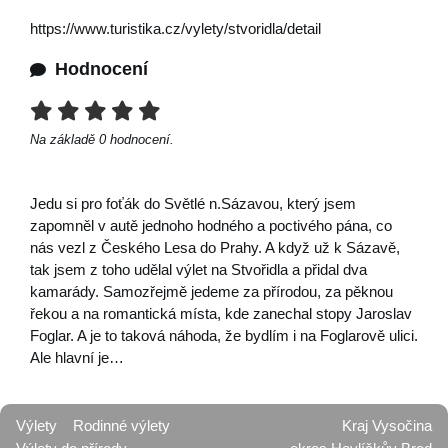
https://www.turistika.cz/vylety/stvoridla/detail
Hodnocení
Na základě
0
hodnocení.
Jedu si pro foťák do Světlé n.Sázavou, který jsem
zapomněl v autě jednoho hodného a poctivého pána, co
nás vezl z Českého Lesa do Prahy. A když už k Sázavě,
tak jsem z toho udělal výlet na Stvořidla a přidal dva
kamarády. Samozřejmě jedeme za přírodou, za pěknou
řekou a na romantická místa, kde zanechal stopy Jaroslav
Foglar. A je to taková náhoda, že bydlím i na Foglarově ulici.
Ale hlavní je…
Výlety
Rodinné výlety
Kraj Vysočina