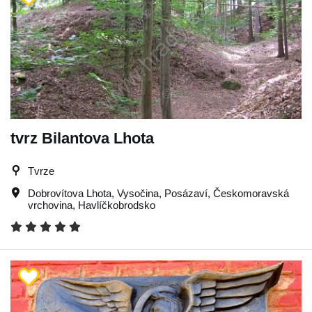
tvrz Bilantova Lhota
Tvrze
Dobrovítova Lhota
,
Vysočina
,
Posázaví
,
Českomoravská
vrchovina
,
Havlíčkobrodsko