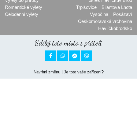
Výlety do přírody
okres Havlíčkův Brod
Romantické výlety
Trpišovice
Bilantova Lhota
Celodenní výlety
Vysočina
Posázaví
Českomoravská vrchovina
Havlíčkobrodsko
Sdílej toto místo s přáteli


|
Navrhni změnu
Je toto vaše zařízení?