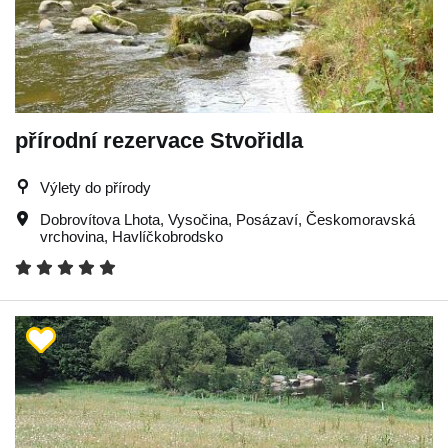
přírodní rezervace Stvořidla
Výlety do přírody
Dobrovítova Lhota
,
Vysočina
,
Posázaví
,
Českomoravská
vrchovina
,
Havlíčkobrodsko