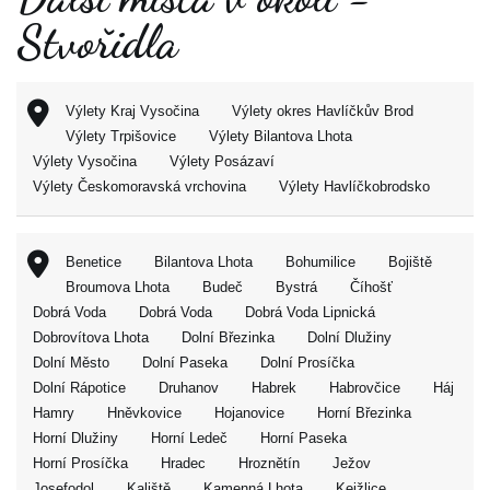
Stvořidla
Výlety Kraj Vysočina
Výlety okres Havlíčkův Brod
Výlety Trpišovice
Výlety Bilantova Lhota
Výlety Vysočina
Výlety Posázaví
Výlety Českomoravská vrchovina
Výlety Havlíčkobrodsko
Benetice
Bilantova Lhota
Bohumilice
Bojiště
Broumova Lhota
Budeč
Bystrá
Číhošť
Dobrá Voda
Dobrá Voda
Dobrá Voda Lipnická
Dobrovítova Lhota
Dolní Březinka
Dolní Dlužiny
Dolní Město
Dolní Paseka
Dolní Prosíčka
Dolní Rápotice
Druhanov
Habrek
Habrovčice
Háj
Hamry
Hněvkovice
Hojanovice
Horní Březinka
Horní Dlužiny
Horní Ledeč
Horní Paseka
Horní Prosíčka
Hradec
Hroznětín
Ježov
Josefodol
Kaliště
Kamenná Lhota
Kejžlice