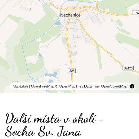
MapLibre
|
OpenFreeMap
© OpenMapTiles
Data from
OpenStreetMap
Další místa v okolí -
Socha Sv. Jana