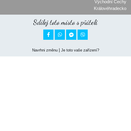
Východní Čechy
Královéhradecko
Sdílej toto místo s přáteli


|
Navrhni změnu
Je toto vaše zařízení?