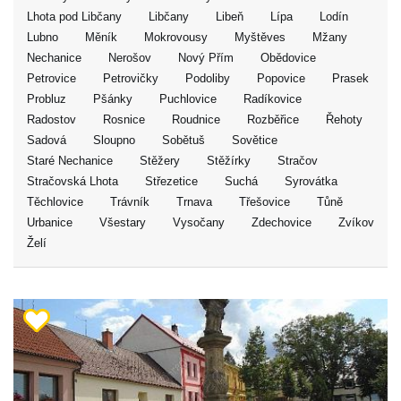
Lhota pod Libčany
Libčany
Libeň
Lípa
Lodín
Lubno
Měník
Mokrovousy
Myštěves
Mžany
Nechanice
Nerošov
Nový Přím
Obědovice
Petrovice
Petrovičky
Podoliby
Popovice
Prasek
Probluz
Pšánky
Puchlovice
Radíkovice
Radostov
Rosnice
Roudnice
Rozběřice
Řehoty
Sadová
Sloupno
Sobětuš
Sovětice
Staré Nechanice
Stěžery
Stěžírky
Stračov
Stračovská Lhota
Střezetice
Suchá
Syrovátka
Těchlovice
Trávník
Trnava
Třešovice
Tůně
Urbanice
Všestary
Vysočany
Zdechovice
Zvíkov
Želí