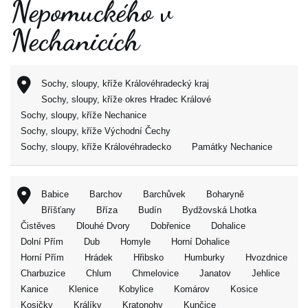
Nepomuckého v
Nechanicích
Sochy, sloupy, kříže Královéhradecký kraj
Sochy, sloupy, kříže okres Hradec Králové
Sochy, sloupy, kříže Nechanice
Sochy, sloupy, kříže Východní Čechy
Sochy, sloupy, kříže Královéhradecko
Památky Nechanice
Babice
Barchov
Barchůvek
Boharyně
Bříšťany
Bříza
Budín
Bydžovská Lhotka
Čistěves
Dlouhé Dvory
Dobřenice
Dohalice
Dolní Přím
Dub
Homyle
Horní Dohalice
Horní Přím
Hrádek
Hřibsko
Humburky
Hvozdnice
Charbuzice
Chlum
Chmelovice
Janatov
Jehlice
Kanice
Klenice
Kobylice
Komárov
Kosice
Kosičky
Králíky
Kratonohy
Kunčice