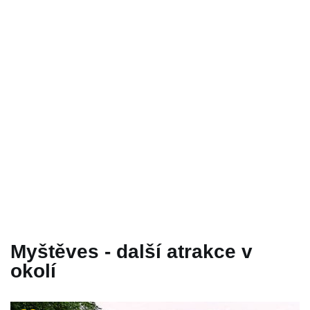
Myštěves - další atrakce v
okolí