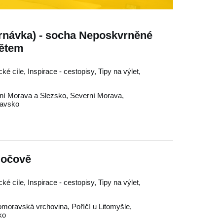
rnávka) - socha Neposkvrněné
tětem
ké cíle, Inspirace - cestopisy, Tipy na výlet,
ní Morava a Slezsko
,
Severní Morava
,
tavsko
dočově
ké cíle, Inspirace - cestopisy, Tipy na výlet,
moravská vrchovina
,
Poříčí u Litomyšle
,
ko