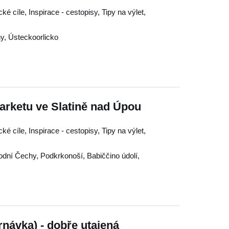
ké cíle, Inspirace - cestopisy, Tipy na výlet,
hy
,
Ústeckoorlicko
arketu ve Slatině nad Úpou
ké cíle, Inspirace - cestopisy, Tipy na výlet,
odní Čechy
,
Podkrkonoší
,
Babiččino údolí
,
návka) - dobře utajená