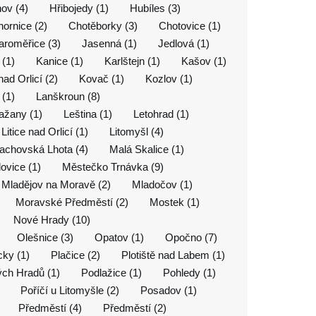
ov (4)
Hřibojedy (1)
Hubíles (3)
ornice (2)
Chotěborky (3)
Chotovice (1)
aroměřice (3)
Jasenná (1)
Jedlová (1)
(1)
Kanice (1)
Karlštejn (1)
Kašov (1)
ad Orlicí (2)
Kovač (1)
Kozlov (1)
(1)
Lanškroun (8)
ažany (1)
Leština (1)
Letohrad (1)
Litice nad Orlicí (1)
Litomyšl (4)
achovská Lhota (4)
Malá Skalice (1)
ovice (1)
Městečko Trnávka (9)
Mladějov na Moravě (2)
Mladočov (1)
Moravské Předměstí (2)
Mostek (1)
Nové Hrady (10)
Olešnice (3)
Opatov (1)
Opočno (7)
cky (1)
Plačice (2)
Plotiště nad Labem (1)
ch Hradů (1)
Podlažice (1)
Pohledy (1)
Poříčí u Litomyšle (2)
Posadov (1)
Předměstí (4)
Předměstí (2)