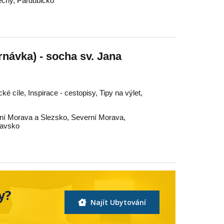
echy
,
Pardubicko
návka) - socha sv. Jana
ké cíle, Inspirace - cestopisy, Tipy na výlet,
ní Morava a Slezsko
,
Severní Morava
,
tavsko
y?
Najít Ubytování