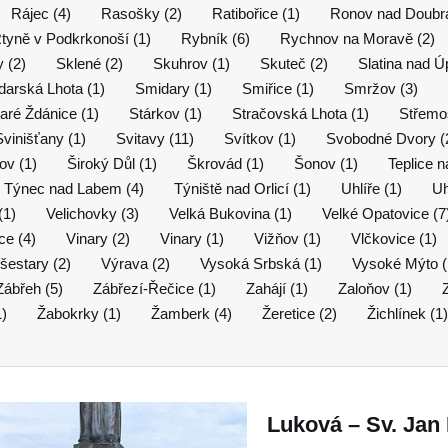
Rájec (4)
Rasošky (2)
Ratibořice (1)
Ronov nad Doubra
tyně v Podkrkonoší (1)
Rybník (6)
Rychnov na Moravě (2)
 (2)
Sklené (2)
Skuhrov (1)
Skuteč (2)
Slatina nad Ú
arská Lhota (1)
Smidary (1)
Smiřice (1)
Smržov (3)
aré Ždánice (1)
Stárkov (1)
Stračovská Lhota (1)
Střemoš
Svinišťany (1)
Svitavy (11)
Svítkov (1)
Svobodné Dvory (
ov (1)
Široký Důl (1)
Škrovád (1)
Šonov (1)
Teplice n
Týnec nad Labem (4)
Týniště nad Orlicí (1)
Uhlíře (1)
Uh
(1)
Velichovky (3)
Velká Bukovina (1)
Velké Opatovice (7
ice (4)
Vinary (2)
Vinary (1)
Vižňov (1)
Vlčkovice (1)
šestary (2)
Výrava (2)
Vysoká Srbská (1)
Vysoké Mýto (
Zábřeh (5)
Zábřezí-Řečice (1)
Zahájí (1)
Zaloňov (1)
1)
Žabokrky (1)
Žamberk (4)
Žeretice (2)
Žichlínek (1)
Luková – Sv. Ja