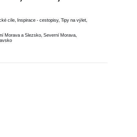
ké cíle, Inspirace - cestopisy, Tipy na výlet,
ní Morava a Slezsko
,
Severní Morava
,
tavsko