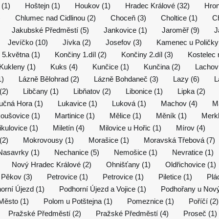
 (1)
Hoštejn (1)
Houkov (1)
Hradec Králové (32)
Hron
)
Chlumec nad Cidlinou (2)
Choceň (3)
Choltice (1)
Ch
Jakubské Předměstí (5)
Jankovice (1)
Jaroměř (9)
J
Jevíčko (10)
Jívka (2)
Josefov (3)
Kamenec u Poličky 
 5.května (1)
Končiny 1.díl (2)
Končiny 2.díl (3)
Kostelec n
Kukleny (1)
Kuks (4)
Kunčice (1)
Kunčina (2)
Lachov 
1)
Lázně Bělohrad (2)
Lázně Bohdaneč (3)
Lazy (6)
L
(2)
Libčany (1)
Libňatov (2)
Libonice (1)
Lipka (2)
učná Hora (1)
Lukavice (1)
Luková (1)
Machov (4)
M
oušovice (1)
Martinice (1)
Mělice (1)
Měník (1)
Merkl
kulovice (1)
Miletín (4)
Milovice u Hořic (1)
Mírov (4)
(2)
Mokrovousy (1)
Morašice (1)
Moravská Třebová (7)
Nasavrky (1)
Nechanice (5)
Nemošice (1)
Nevratice (1)
Nový Hradec Králové (2)
Ohnišťany (1)
Oldřichovice (1)
Pěkov (3)
Petrovice (1)
Petrovice (1)
Piletice (1)
Plá
orní Újezd (1)
Podhorní Újezd a Vojice (1)
Podhořany u Nový
Město (1)
Polom u Potštejna (1)
Pomeznice (1)
Poříčí (2)
Pražské Předměstí (2)
Pražské Předměstí (4)
Proseč (1)