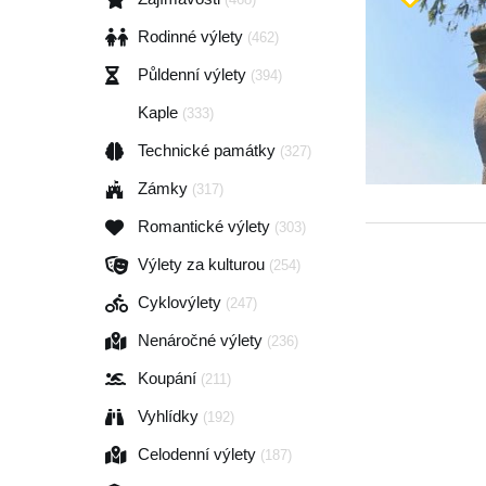
Rodinné výlety
(462)
Půldenní výlety
(394)
Kaple
(333)
Technické památky
(327)
Zámky
(317)
Romantické výlety
(303)
Výlety za kulturou
(254)
Cyklovýlety
(247)
Nenáročné výlety
(236)
Koupání
(211)
Vyhlídky
(192)
Celodenní výlety
(187)