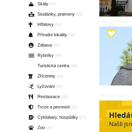
Skály
(57)
Studánky, prameny
(55)
Hřbitovy
(54)
Přírodní lokality
(54)
Zábava
(48)
Rybníky
(48)
Turistická centra
(48)
Zříceniny
(42)
Lyžování
(37)
Restaurace
(34)
Tvrze a pevnosti
(29)
Hledá
Cyklobary, hospůdky
(27)
Našli js
Zoo
(26)