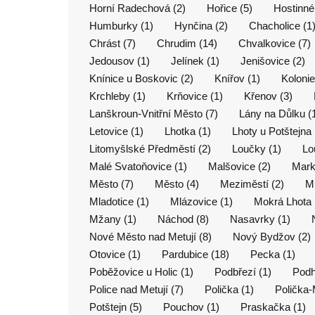
Horní Radechová (2)
Hořice (5)
Hostinné
Humburky (1)
Hynčina (2)
Chacholice (1
Chrást (7)
Chrudim (14)
Chvalkovice (7)
Jedousov (1)
Jelínek (1)
Jenišovice (2)
Knínice u Boskovic (2)
Knířov (1)
Kolonie
Krchleby (1)
Krňovice (1)
Křenov (3)
Lanškroun-Vnitřní Město (7)
Lány na Důlku (
Letovice (1)
Lhotka (1)
Lhoty u Potštejna 
Litomyšlské Předměstí (2)
Loučky (1)
Lo
Malé Svatoňovice (1)
Malšovice (2)
Mark
Město (7)
Město (4)
Meziměstí (2)
Mi
Mladotice (1)
Mlázovice (1)
Mokrá Lhota 
Mžany (1)
Náchod (8)
Nasavrky (1)
Nové Město nad Metují (8)
Nový Bydžov (2)
Otovice (1)
Pardubice (18)
Pecka (1)
Poběžovice u Holic (1)
Podbřezí (1)
Podh
Police nad Metují (7)
Polička (1)
Polička-
Potštejn (5)
Pouchov (1)
Praskačka (1)