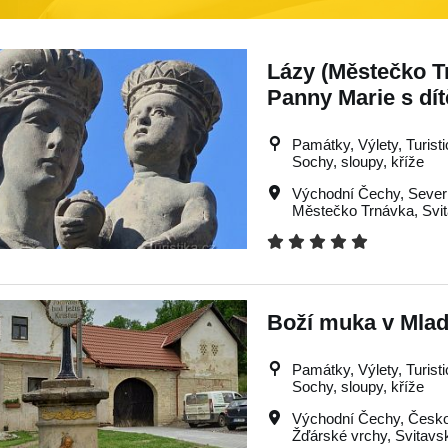
Lázy (Městečko T
Panny Marie s dí
Památky, Výlety, Turistic
Sochy, sloupy, kříže
Východní Čechy
,
Sever
Městečko Trnávka
,
Svi
Boží muka v Mla
Památky, Výlety, Turistic
Sochy, sloupy, kříže
Východní Čechy
,
Česko
Žďárské vrchy
,
Svitavs