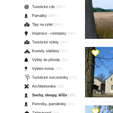
Turistické cíle
(999+)
Památky
(999+)
Tipy na výlet
(999+)
Inspirace - cestopisy
(999+)
Turistické výlety
(999+)
Kostely, kláštery
(982)
Výlety do přírody
(805)
Výletní místa
(805)
Turistické rozcestníky
(676)
Architektonika
(589)
Sochy, sloupy, kříže
(585)
Pomníky, památníky
(474)
Zajímavosti
(468)