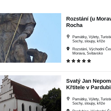
Rozstání (u Morav
Rocha
Památky, Výlety, Turistic
Sochy, sloupy, kříže
Rozstání
,
Východní Če
Morava
,
Svitavsko
Svatý Jan Nepomu
Křtitele v Pardub
Památky, Výlety, Turistic
Sochy, sloupy, kříže