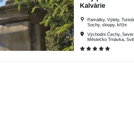
Kalvárie
Památky, Výlety, Turistic
Sochy, sloupy, kříže
Východní Čechy
,
Sever
Městečko Trnávka
,
Svi