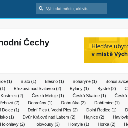
chodní Čechy
Hledáte ubyt
v místě Vých
ice (1)
Blato (1)
Blešno (1)
Boharyně (1)
Bohuslavice
(1)
Březová nad Svitavou (2)
Bylany (1)
Bystré (2)
C
Kostelec (2)
Česká Metuje (1)
Česká Skalice (1)
Česká 
řebová (7)
Dobrošov (1)
Dobruška (3)
Dobřenice (1)
í Dolce (1)
Dolní Ples t. Vodní Ples (2)
Dolní Ředice (1)
D
isko (1)
Dvůr Králové nad Labem (2)
Hajnice (2)
Havlovi
Holohlavy (2)
Holovousy (3)
Homyle (1)
Horka (2)
Ho