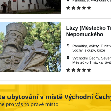
Pardubice
,
Východní Č
Lázy (Městečko Tr
Nepomuckého
Památky, Výlety, Turistic
Sochy, sloupy, kříže
Východní Čechy
,
Sever
Městečko Trnávka
,
Svi
te ubytování v místě Východní Čech
me pro vás to pravé místo