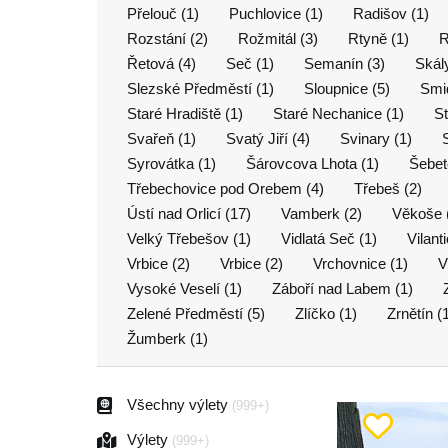
Přelouč (1)
Puchlovice (1)
Radišov (1)
Rozstání (2)
Rožmitál (3)
Rtyně (1)
R
Řetová (4)
Seč (1)
Semanín (3)
Skály
Slezské Předměstí (1)
Sloupnice (5)
Smid
Staré Hradiště (1)
Staré Nechanice (1)
St
Svařeň (1)
Svatý Jiří (4)
Svinary (1)
Syrovátka (1)
Šárovcova Lhota (1)
Šebet
Třebechovice pod Orebem (4)
Třebeš (2)
Ústí nad Orlicí (17)
Vamberk (2)
Věkoše 
Velký Třebešov (1)
Vidlatá Seč (1)
Vilant
Vrbice (2)
Vrbice (2)
Vrchovnice (1)
V
Vysoké Veselí (1)
Záboří nad Labem (1)
Zelené Předměstí (5)
Zlíčko (1)
Zrnětín (
Žumberk (1)
Všechny výlety
(999+)
Výlety
(999+)