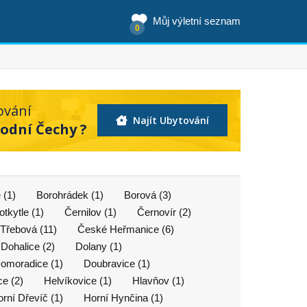
Můj výletní seznam
0
ování
Najít Ubytování
odní Čechy ?
 (1)
Borohrádek (1)
Borová (3)
otkytle (1)
Černilov (1)
Černovír (2)
Třebová (11)
České Heřmanice (6)
Dohalice (2)
Dolany (1)
omoradice (1)
Doubravice (1)
ce (2)
Helvíkovice (1)
Hlavňov (1)
rní Dřevíč (1)
Horní Hynčina (1)