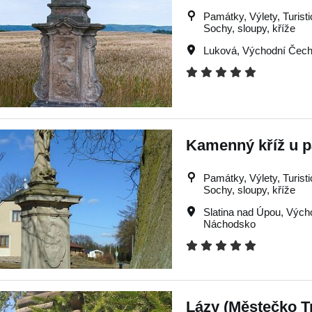
Památky, Výlety, Turistic
Sochy, sloupy, kříže
Luková
,
Východní Čec
Kamenný kříž u p
Památky, Výlety, Turistic
Sochy, sloupy, kříže
Slatina nad Úpou
,
Vých
Náchodsko
Lázy (Městečko Tr