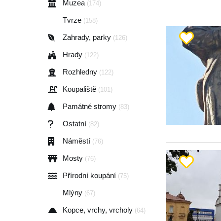
Muzea
(174)
Tvrze
(158)
Zahrady, parky
(126)
Hrady
(122)
Rozhledny
(122)
Koupaliště
(101)
Památné stromy
(83)
Ostatní
(82)
Náměstí
(76)
Mosty
(76)
Přírodní koupání
(75)
Mlýny
(67)
Kopce, vrchy, vrcholy
(64)