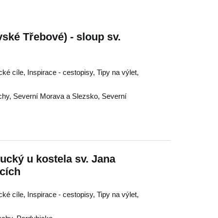
ské Třebové) - sloup sv.
ké cíle, Inspirace - cestopisy, Tipy na výlet,
chy
,
Severní Morava a Slezsko
,
Severní
cký u kostela sv. Jana
icích
ké cíle, Inspirace - cestopisy, Tipy na výlet,