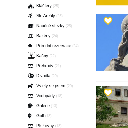
Kláštery
(25)
Ski Areály
(25)
Naučné stezky
(25)
Bazény
(24)
Přírodní rezervace
(24)
Kašny
(22)
Přehrady
(21)
Divadla
(20)
Výlety se psem
(20)
Vodopády
(18)
Galerie
(13)
Golf
(13)
Pískovny
(13)