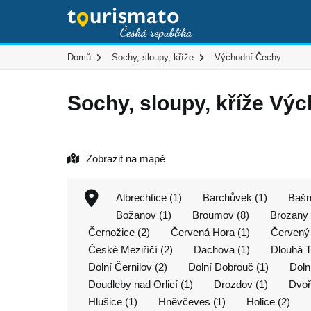
Domů
Sochy, sloupy, kříže
Východní Čechy
Sochy, sloupy, kříže Vý
Zobrazit na mapě
Albrechtice (1)
Barchůvek (1)
Bašn
Božanov (1)
Broumov (8)
Brozany 
Černožice (2)
Červená Hora (1)
Červený 
České Meziříčí (2)
Dachova (1)
Dlouhá T
Dolní Černilov (2)
Dolní Dobrouč (1)
Doln
Doudleby nad Orlicí (1)
Drozdov (1)
Dvoř
Hlušice (1)
Hněvčeves (1)
Holice (2)