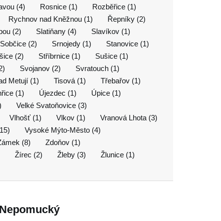
vou (4)
Rosnice (1)
Rozběřice (1)
Rychnov nad Kněžnou (1)
Řepníky (2)
pou (2)
Slatiňany (4)
Slavíkov (1)
Sobčice (2)
Srnojedy (1)
Stanovice (1)
ice (2)
Stříbrnice (1)
Sušice (1)
2)
Svojanov (2)
Svratouch (1)
ad Metují (1)
Tisová (1)
Třebařov (1)
řice (1)
Újezdec (1)
Úpice (1)
)
Velké Svatoňovice (3)
Vlhošť (1)
Vlkov (1)
Vranová Lhota (3)
15)
Vysoké Mýto-Město (4)
Zámek (8)
Zdoňov (1)
Žírec (2)
Žleby (3)
Žlunice (1)
n Nepomucký