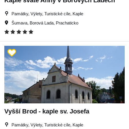
Kaple svaté Anny v Borových Ladech
Památky, Výlety, Turistické cíle, Kaple
Šumava
,
Borová Lada
,
Prachaticko
Vyšší Brod - kaple sv. Josefa
Památky, Výlety, Turistické cíle, Kaple