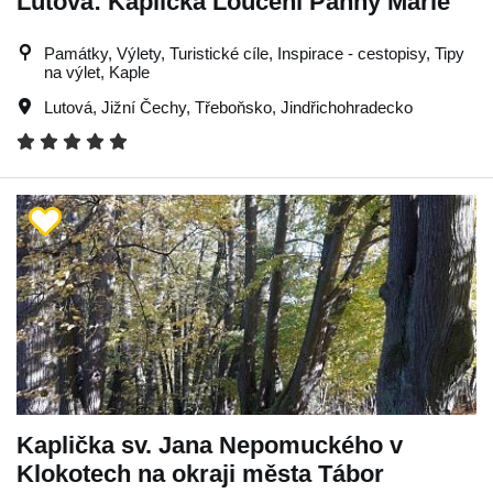
Lutová: Kaplička Loučení Panny Marie
Památky, Výlety, Turistické cíle, Inspirace - cestopisy, Tipy
na výlet, Kaple
Lutová
,
Jižní Čechy
,
Třeboňsko
,
Jindřichohradecko
Kaplička sv. Jana Nepomuckého v
Klokotech na okraji města Tábor