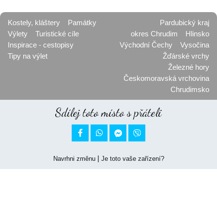
Kostely, kláštery
Památky
Pardubický kraj
Výlety
Turistické cíle
okres Chrudim
Hlinsko
Inspirace - cestopisy
Východní Čechy
Vysočina
Tipy na výlet
Žďárské vrchy
Železné hory
Českomoravská vrchovina
Chrudimsko
Sdílej toto místo s přáteli


|
Navrhni změnu
Je toto vaše zařízení?