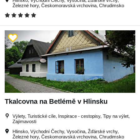
Hlinsko
,
Východní Čechy
,
Vysočina
,
Žďárské vrchy
,
Železné hory
,
Českomoravská vrchovina
,
Chrudimsko
Tkalcovna na Betlémě v Hlinsku
Výlety, Turistické cíle, Inspirace - cestopisy, Tipy na výlet,
Zajímavosti
Hlinsko
,
Východní Čechy
,
Vysočina
,
Žďárské vrchy
,
Železné hory
,
Českomoravská vrchovina
,
Chrudimsko