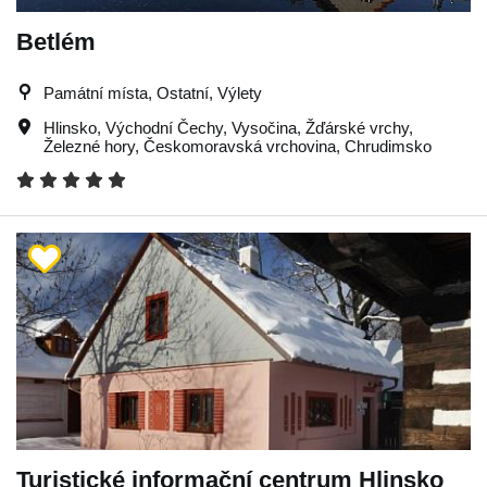
Betlém
Památní místa, Ostatní, Výlety
Hlinsko
,
Východní Čechy
,
Vysočina
,
Žďárské vrchy
,
Železné hory
,
Českomoravská vrchovina
,
Chrudimsko
Turistické informační centrum Hlinsko