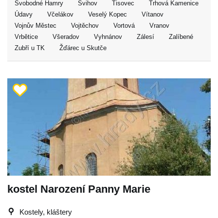
Svobodné Hamry
Švihov
Tisovec
Trhová Kamenice
Údavy
Včelákov
Veselý Kopec
Vítanov
Vojnův Městec
Vojtěchov
Vortová
Vranov
Vrbětice
Všeradov
Vyhnánov
Zálesí
Zalíbené
Zubří u TK
Žďárec u Skutče
kostel Narození Panny Marie
Kostely, kláštery