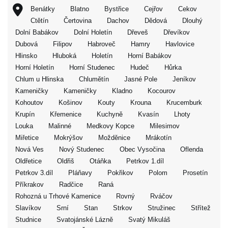
Benátky
Blatno
Bystřice
Cejřov
Cekov
Ctětín
Čertovina
Dachov
Dědová
Dlouhý
Dolní Babákov
Dolní Holetín
Dřeveš
Dřevíkov
Dubová
Filipov
Habroveč
Hamry
Havlovice
Hlinsko
Hluboká
Holetín
Horní Babákov
Horní Holetín
Horní Studenec
Hudeč
Hůrka
Chlum u Hlinska
Chlumětín
Jasné Pole
Jeníkov
Kameničky
Kameničky
Kladno
Kocourov
Kohoutov
Košinov
Kouty
Krouna
Krucemburk
Krupín
Křemenice
Kuchyně
Kvasín
Lhoty
Louka
Malinné
Medkovy Kopce
Milesimov
Miřetice
Mokrýšov
Možděnice
Mrákotín
Nová Ves
Nový Studenec
Obec Vysočina
Oflenda
Oldřetice
Oldřiš
Otáňka
Petrkov 1.díl
Petrkov 3.díl
Pláňavy
Pokřikov
Polom
Prosetín
Příkrakov
Radčice
Raná
Rohozná u Trhové Kamenice
Rovný
Rváčov
Slavíkov
Srní
Stan
Strkov
Stružinec
Střítež
Studnice
Svatojánské Lázně
Svatý Mikuláš