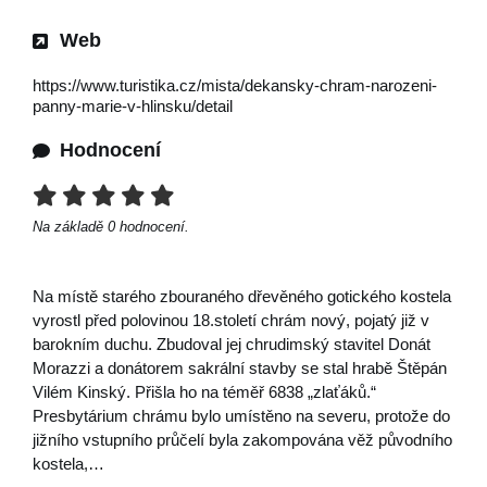
Web
https://www.turistika.cz/mista/dekansky-chram-narozeni-
panny-marie-v-hlinsku/detail
Hodnocení
Na základě
0
hodnocení.
Na místě starého zbouraného dřevěného gotického kostela
vyrostl před polovinou 18.století chrám nový, pojatý již v
barokním duchu. Zbudoval jej chrudimský stavitel Donát
Morazzi a donátorem sakrální stavby se stal hrabě Štěpán
Vilém Kinský. Přišla ho na téměř 6838 „zlaťáků.“
Presbytárium chrámu bylo umístěno na severu, protože do
jižního vstupního průčelí byla zakompována věž původního
kostela,…