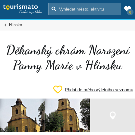
0
Hlinsko
Děkanský chrám Narození
Panny Marie v Hlinsku
Přidat do mého výletního seznamu