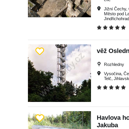
Jižní Čechy
,
Město pod L
Jindřichohra
věž Osledn
Rozhledny
Vysočina
,
Če
Telč
,
Jihlavs
Havlova ho
Jakuba