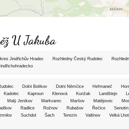
 věž U Jakuba
kres Jindřichův Hradec
Rozhledny Český Rudolec
Rozhledn
indřichohradecko
Rudolec
Dolní Bolíkov
Dolní Němčice
Heřmaneč
Horn
Kadolec
Kaproun
Klenová
Kunžak
Landštejn
L
Malý Jeníkov
Markvarec
Maršov
Matějovec
Mos
adíkov
Radlice
Rožnov
Rubašov
Řečice
Senotín
trmilov
Suchdol
Šach
Terezín
Valtínov
Velká Lho