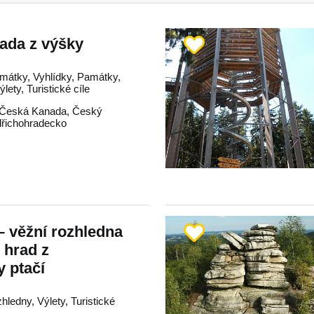
ada z výšky
mátky, Vyhlídky, Památky,
lety, Turistické cíle
Česká Kanada
,
Český
dřichohradecko
– věžní rozhledna
 hrad z
y ptačí
hledny, Výlety, Turistické