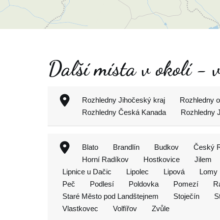
Další místa v okolí -
Rozhledny Jihočeský kraj
Rozhledny o
Rozhledny Česká Kanada
Rozhledny J
Blato
Brandlín
Budkov
Český 
Horní Radíkov
Hostkovice
Jilem
Lipnice u Dačic
Lipolec
Lipová
Lomy
Peč
Podlesí
Poldovka
Pomezí
R
Staré Město pod Landštejnem
Stoječín
S
Vlastkovec
Volfířov
Zvůle