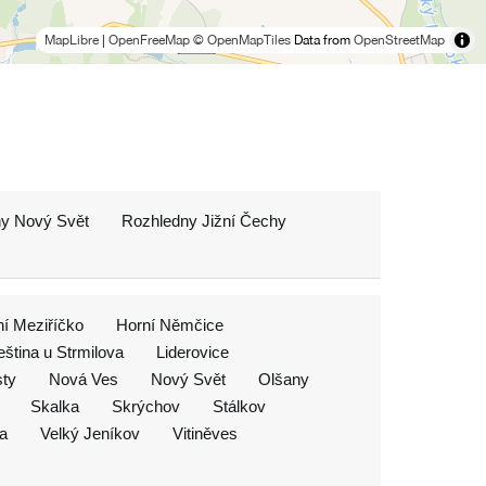
MapLibre
|
OpenFreeMap
© OpenMapTiles
Data from
OpenStreetMap
y Nový Svět
Rozhledny Jižní Čechy
í Meziříčko
Horní Němčice
eština u Strmilova
Liderovice
ty
Nová Ves
Nový Svět
Olšany
Skalka
Skrýchov
Stálkov
ta
Velký Jeníkov
Vitiněves