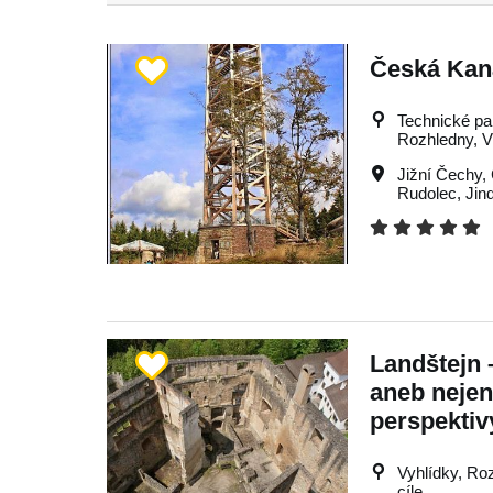
Česká Kan
Technické pa
Rozhledny, Vý
Jižní Čechy
,
Rudolec
,
Jin
Landštejn 
aneb nejen
perspektiv
Vyhlídky, Roz
cíle