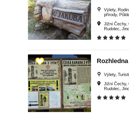
Výlety, Rodin
přírody, Půld
Jižní Čechy
,
Rudolec
,
Jin
Rozhledna
Výlety, Turist
Jižní Čechy
,
Rudolec
,
Jin