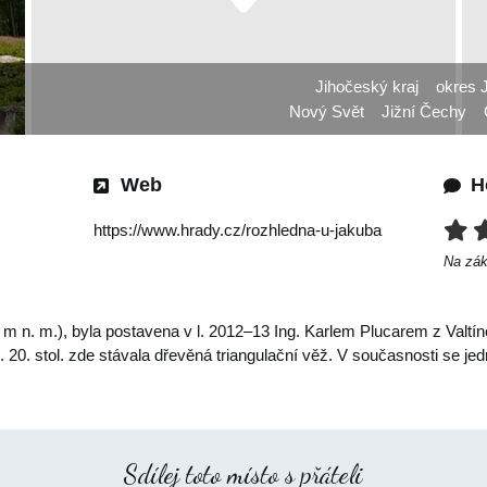
Jihočeský kraj
okres 
Nový Svět
Jižní Čechy
Web
H
https://www.hrady.cz/rozhledna-u-jakuba
Na zá
m n. m.), byla postavena v l. 2012–13 Ing. Karlem Plucarem z Valtín
 20. stol. zde stávala dřevěná triangulační věž. V současnosti se je
Sdílej toto místo s přáteli