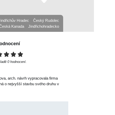
Jindřichův Hradec
Český Rudolec
Česká Kanada
Jindřichohradecko
odnocení
kladě
0
hodnocení.
ova, arch. návrh vypracovala firma
dná o nejvyšší stavbu svého druhu v