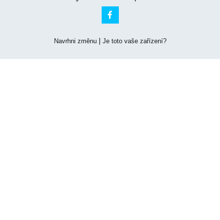

|
Navrhni změnu
Je toto vaše zařízení?