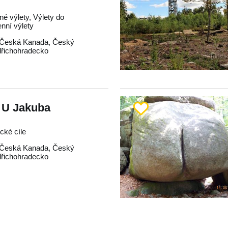
né výlety, Výlety do
enní výlety
Česká Kanada
,
Český
dřichohradecko
 U Jakuba
ické cíle
Česká Kanada
,
Český
dřichohradecko