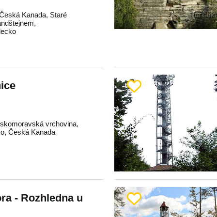
Česká Kanada
,
Staré
andštejnem
,
decko
ice
skomoravská vrchovina
,
ko
,
Česká Kanada
ra - Rozhledna u