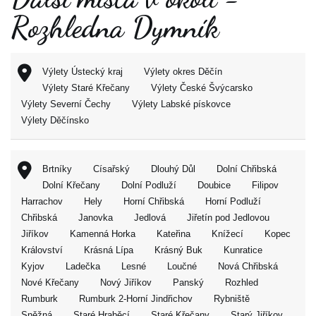
Rozhledna Dymník
Výlety Ústecký kraj
Výlety okres Děčín
Výlety Staré Křečany
Výlety České Švýcarsko
Výlety Severní Čechy
Výlety Labské pískovce
Výlety Děčínsko
Brtníky
Císařský
Dlouhý Důl
Dolní Chřibská
Dolní Křečany
Dolní Podluží
Doubice
Filipov
Harrachov
Hely
Horní Chřibská
Horní Podluží
Chřibská
Janovka
Jedlová
Jiřetín pod Jedlovou
Jiříkov
Kamenná Horka
Kateřina
Knížecí
Kopec
Království
Krásná Lípa
Krásný Buk
Kunratice
Kyjov
Ladečka
Lesné
Loučné
Nová Chřibská
Nové Křečany
Nový Jiříkov
Panský
Rozhled
Rumburk
Rumburk 2-Horní Jindřichov
Rybniště
Sněžná
Staré Hraběcí
Staré Křečany
Starý Jiříkov