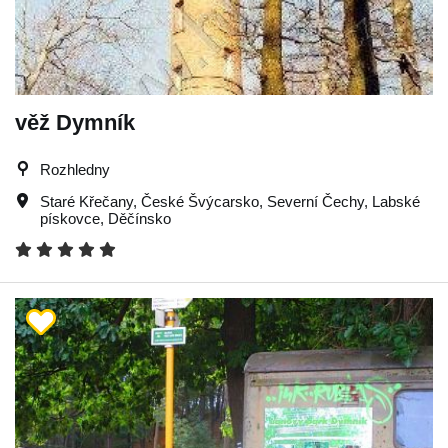
věž Dymník
Rozhledny
Staré Křečany
,
České Švýcarsko
,
Severní Čechy
,
Labské
pískovce
,
Děčínsko