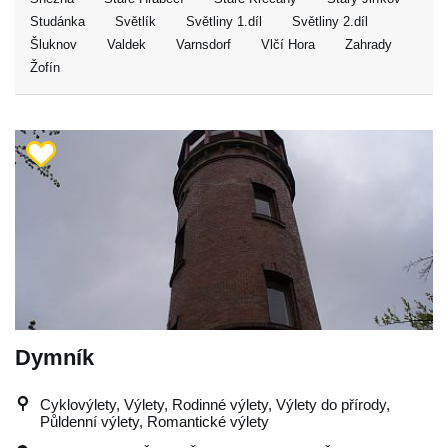
Studánka
Světlík
Světliny 1.díl
Světliny 2.díl
Šluknov
Valdek
Varnsdorf
Vlčí Hora
Zahrady
Žofín
Dymník
Cyklovýlety, Výlety, Rodinné výlety, Výlety do přírody,
Půldenní výlety, Romantické výlety