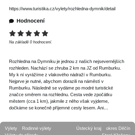
https://www.turistika.cz/vylety/rozhledna-dymnik/detail
Hodnocení
Na základě
0
hodnocení.
Rozhledna na Dymníku je jednou z našich nejsevernějších
rozhleden. Nachází se zhruba 2 km na JZ od Rumburku.
My k ní vyrážíme z vlakového nádraží v Rumburku.
Nejprve je nutné, abychom dorazili na náměstí v
Rumburku. Následně se vydáme po modré turistické
značce směrem na rozhlednu. Cesta vede zpočátku
městem (cca 1 km), jakmile z něho však vyjdeme,
dočkáme se konečně příjemné cesty lesem. Ani…
Výlety
Rodinné výlety
Ústecký kraj
okres Děčín