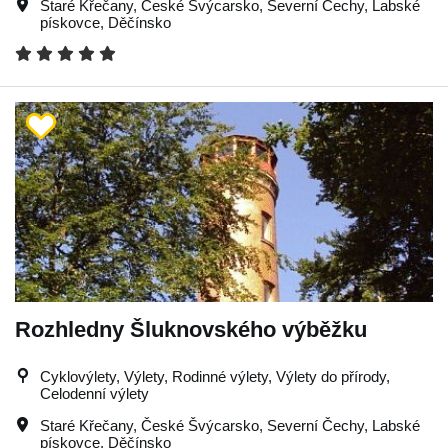
Staré Křečany
,
České Švýcarsko
,
Severní Čechy
,
Labské
pískovce
,
Děčínsko
Rozhledny Šluknovského výběžku
Cyklovýlety, Výlety, Rodinné výlety, Výlety do přírody,
Celodenní výlety
Staré Křečany
,
České Švýcarsko
,
Severní Čechy
,
Labské
pískovce
,
Děčínsko