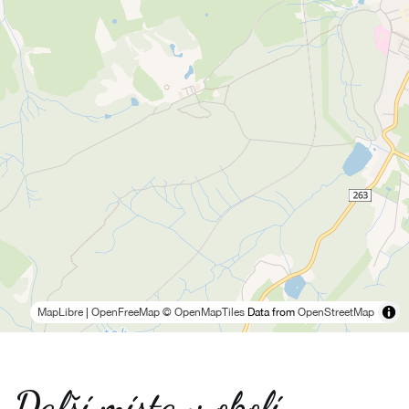
MapLibre
|
OpenFreeMap
© OpenMapTiles
Data from
OpenStreetMap
Další místa v okolí -