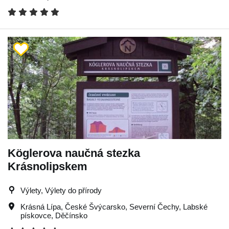
Köglerova naučná stezka
Krásnolipskem
Výlety, Výlety do přírody
Krásná Lípa
,
České Švýcarsko
,
Severní Čechy
,
Labské
pískovce
,
Děčínsko