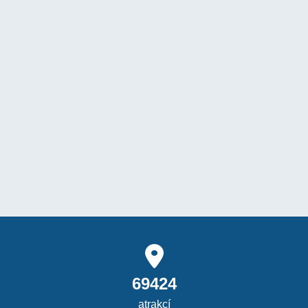
69424
atrakcí