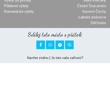
Výlety do přírody
Staré Křečany
Půldenní výlety
České Švýcarsko
Romantické výlety
Severní Čechy
Labské pískovce
Děčínsko
Sdílej toto místo s přáteli


|
Navrhni změnu
Je toto vaše zařízení?