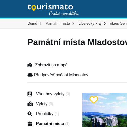
Domů
Památní místa
Liberecký kraj
okres Sem
Památní místa Mladosto
Zobrazit na mapě
Předpověď počasí Mladostov
Všechny výlety
(3)
Výlety
(3)
Prohlídky
(1)
Památní místa
(1)