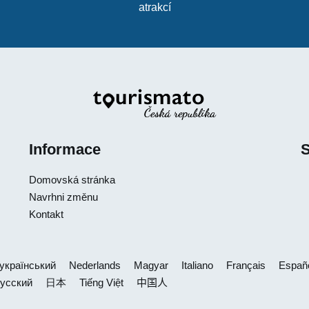
atrakcí
Informace
S
Domovská stránka
Navrhni změnu
Kontakt
український
Nederlands
Magyar
Italiano
Français
Españ
усский
日本
Tiếng Việt
中国人