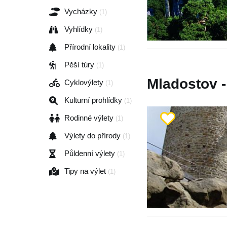
Vycházky
(1)
Vyhlídky
(1)
Přírodní lokality
(1)
Pěší túry
(1)
Mladostov -
Cyklovýlety
(1)
Kulturní prohlídky
(1)
Rodinné výlety
(1)
Výlety do přírody
(1)
Půldenní výlety
(1)
Tipy na výlet
(1)