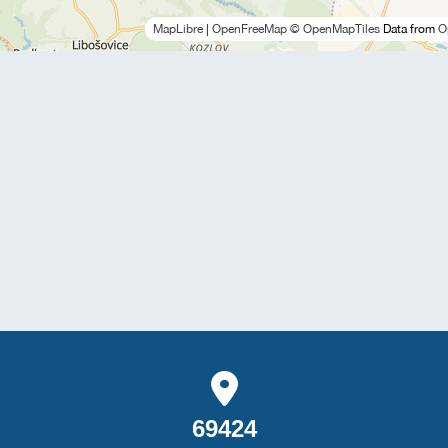
MapLibre
|
OpenFreeMap
© OpenMapTiles
Data from
O
69424