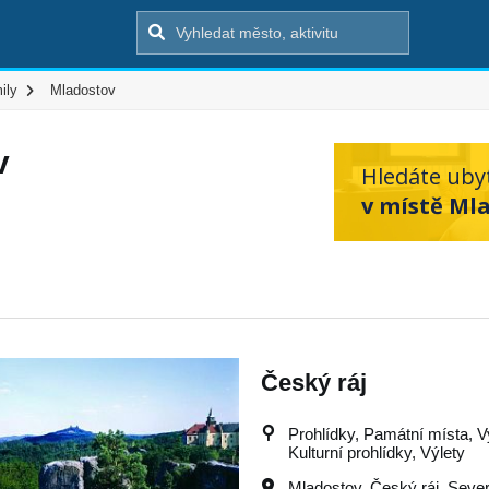
ily
Mladostov
v
Hledáte uby
v místě Ml
Český ráj
Prohlídky, Památní místa, Vy
Kulturní prohlídky, Výlety
Mladostov
,
Český ráj
,
Sever