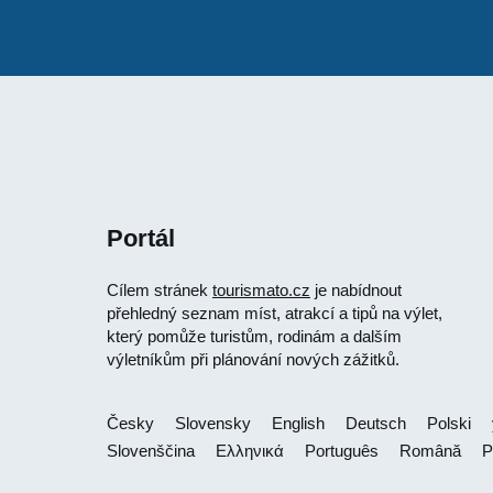
Portál
Cílem stránek
tourismato.cz
je nabídnout
přehledný seznam míst, atrakcí a tipů na výlet,
který pomůže turistům, rodinám a dalším
výletníkům při plánování nových zážitků.
Česky
Slovensky
English
Deutsch
Polski
Slovenščina
Ελληνικά
Português
Română
Р