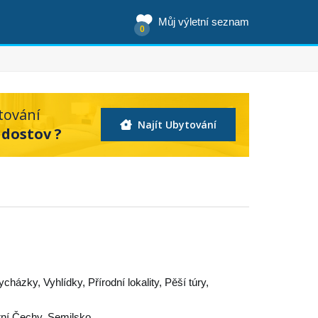
Můj výletní seznam
0
tování
Najít Ubytování
adostov ?
cházky, Vyhlídky, Přírodní lokality, Pěší túry,
ní Čechy
,
Semilsko