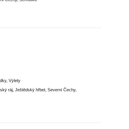
dky, Výlety
ský ráj
,
Ještědský hřbet
,
Severní Čechy
,