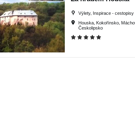
Výlety, Inspirace - cestopisy
Houska
,
Kokořínsko
,
Máchov
Českolipsko