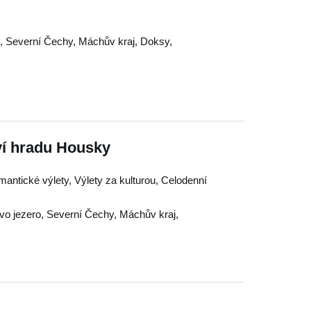
o
,
Severní Čechy
,
Máchův kraj
,
Doksy
,
ví hradu Housky
omantické výlety, Výlety za kulturou, Celodenní
o jezero
,
Severní Čechy
,
Máchův kraj
,