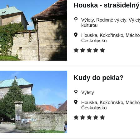
Houska - strašidelný
Výlety, Rodinné výlety, Výle
kulturou
Houska
,
Kokořínsko
,
Máchov
Českolipsko
Kudy do pekla?
Výlety
Houska
,
Kokořínsko
,
Máchov
Českolipsko