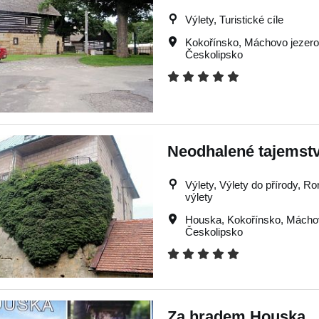
Výlety, Turistické cíle
Kokořínsko
,
Máchovo jezer
Českolipsko
Neodhalené tajemst
Výlety, Výlety do přírody, R
výlety
Houska
,
Kokořínsko
,
Máchov
Českolipsko
Za hradem Houska