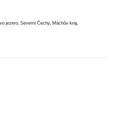
o jezero
,
Severní Čechy
,
Máchův kraj
,