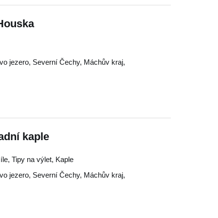
 Houska
o jezero
,
Severní Čechy
,
Máchův kraj
,
adní kaple
íle, Tipy na výlet, Kaple
o jezero
,
Severní Čechy
,
Máchův kraj
,