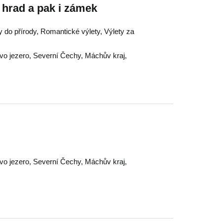
 hrad a pak i zámek
ty do přírody, Romantické výlety, Výlety za
o jezero
,
Severní Čechy
,
Máchův kraj
,
o jezero
,
Severní Čechy
,
Máchův kraj
,