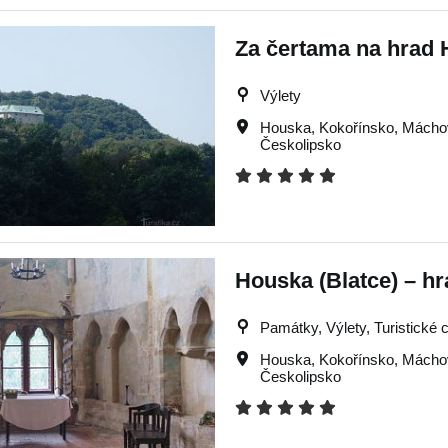
Za čertama na hrad
Výlety
Houska
,
Kokořínsko
,
Máchov
Českolipsko
Houska (Blatce) – hr
Památky, Výlety, Turistické c
Houska
,
Kokořínsko
,
Máchov
Českolipsko