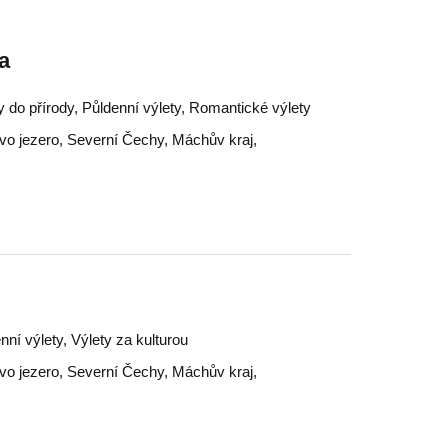
a
ty do přírody, Půldenní výlety, Romantické výlety
o jezero
,
Severní Čechy
,
Máchův kraj
,
nní výlety, Výlety za kulturou
o jezero
,
Severní Čechy
,
Máchův kraj
,