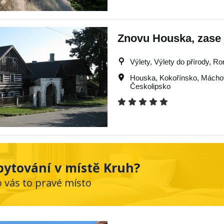
Znovu Houska, zase 
Výlety, Výlety do přírody, R
Houska
,
Kokořínsko
,
Máchov
Českolipsko
bytování v místě Kruh?
o vás to pravé místo