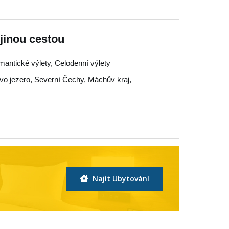
jinou cestou
omantické výlety, Celodenní výlety
o jezero
,
Severní Čechy
,
Máchův kraj
,
Najít Ubytování