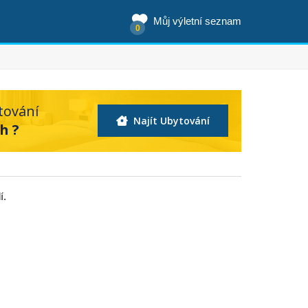
Můj výletní seznam
0
tování
Najít Ubytování
h ?
í.