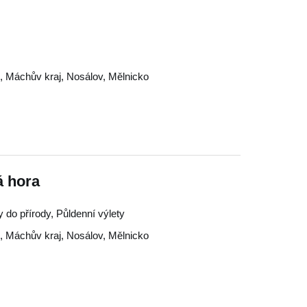
o
,
Máchův kraj
,
Nosálov
,
Mělnicko
á hora
y do přírody, Půldenní výlety
o
,
Máchův kraj
,
Nosálov
,
Mělnicko