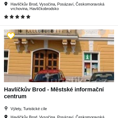
Havlíčkův Brod
,
Vysočina
,
Posázaví
,
Českomoravská
vrchovina
,
Havlíčkobrodsko
Havlíčkův Brod - Městské informační
centrum
Výlety, Turistické cíle
Havlíčkův Brod
,
Vysočina
,
Posázaví
,
Českomoravská