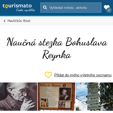
0
Havlíčkův Brod
Naučná stezka Bohuslava
Reynka
Přidat do mého výletního seznamu