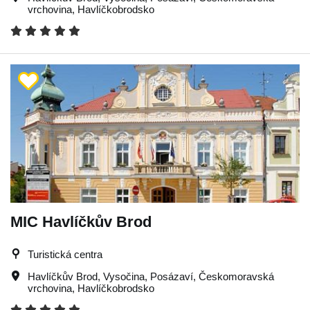
vrchovina
,
Havlíčkobrodsko
MIC Havlíčkův Brod
Turistická centra
Havlíčkův Brod
,
Vysočina
,
Posázaví
,
Českomoravská
vrchovina
,
Havlíčkobrodsko