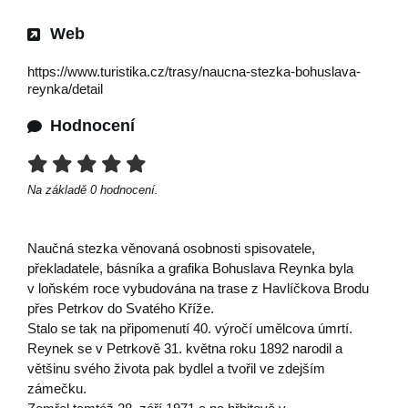
Web
https://www.turistika.cz/trasy/naucna-stezka-bohuslava-
reynka/detail
Hodnocení
Na základě
0
hodnocení.
Naučná stezka věnovaná osobnosti spisovatele,
překladatele, básníka a grafika Bohuslava Reynka byla
v loňském roce vybudována na trase z Havlíčkova Brodu
přes Petrkov do Svatého Kříže.
Stalo se tak na připomenutí 40. výročí umělcova úmrtí.
Reynek se v Petrkově 31. května roku 1892 narodil a
většinu svého života pak bydlel a tvořil ve zdejším
zámečku.