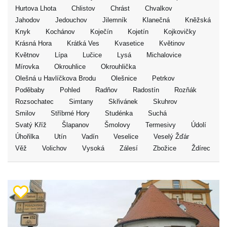
Hurtova Lhota
Chlistov
Chrást
Chvalkov
Jahodov
Jedouchov
Jilemník
Klanečná
Kněžská
Knyk
Kochánov
Koječín
Kojetín
Kojkovičky
Krásná Hora
Krátká Ves
Kvasetice
Květinov
Květnov
Lípa
Lučice
Lysá
Michalovice
Mírovka
Okrouhlice
Okrouhlička
Olešná u Havlíčkova Brodu
Olešnice
Petrkov
Poděbaby
Pohled
Radňov
Radostín
Rozňák
Rozsochatec
Simtany
Skřivánek
Skuhrov
Smilov
Stříbrné Hory
Studénka
Suchá
Svatý Kříž
Šlapanov
Šmolovy
Termesivy
Údolí
Úhořilka
Utín
Vadín
Veselice
Veselý Žďár
Věž
Volichov
Vysoká
Zálesí
Zbožice
Ždírec