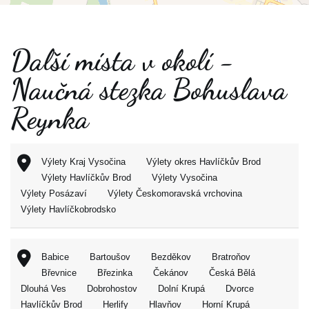
Další místa v okolí -
Naučná stezka Bohuslava
Reynka
Výlety Kraj Vysočina
Výlety okres Havlíčkův Brod
Výlety Havlíčkův Brod
Výlety Vysočina
Výlety Posázaví
Výlety Českomoravská vrchovina
Výlety Havlíčkobrodsko
Babice
Bartoušov
Bezděkov
Bratroňov
Břevnice
Březinka
Čekánov
Česká Bělá
Dlouhá Ves
Dobrohostov
Dolní Krupá
Dvorce
Havlíčkův Brod
Herlify
Hlavňov
Horní Krupá