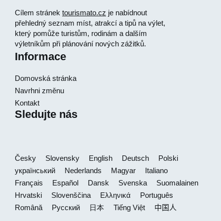
Cílem stránek
tourismato.cz
je nabídnout
přehledný seznam míst, atrakcí a tipů na výlet,
který pomůže turistům, rodinám a dalším
výletníkům při plánování nových zážitků.
Informace
Domovská stránka
Navrhni změnu
Kontakt
Sledujte nás
Česky
Slovensky
English
Deutsch
Polski
український
Nederlands
Magyar
Italiano
Français
Español
Dansk
Svenska
Suomalainen
Hrvatski
Slovenščina
Ελληνικά
Português
Română
Русский
日本
Tiếng Việt
中国人