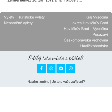
Zemřel tamtéž 28. září 1971 a na hřbitově v…
Výlety
Turistické výlety
Kraj Vysočina
Nenáročné výlety
okres Havlíčkův Brod
Havlíčkův Brod
Vysočina
Posázaví
Českomoravská vrchovina
Havlíčkobrodsko
Sdílej toto místo s přáteli


|
Navrhni změnu
Je toto vaše zařízení?