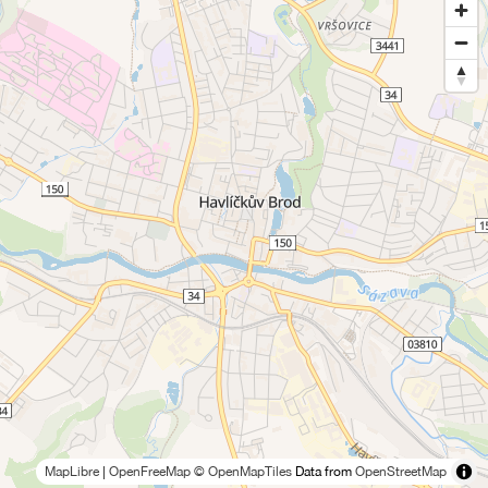
MapLibre
|
OpenFreeMap
© OpenMapTiles
Data from
OpenStreetMap