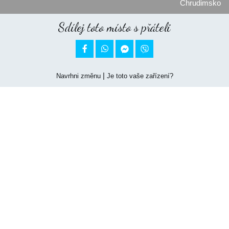
Chrudimsko
Sdílej toto místo s přáteli


|
Navrhni změnu
Je toto vaše zařízení?