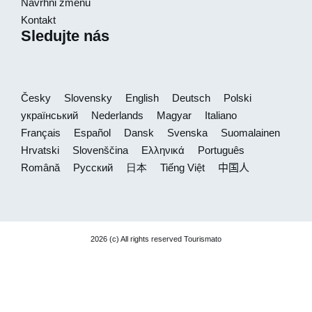
Navrhni změnu
Kontakt
Sledujte nás
Česky
Slovensky
English
Deutsch
Polski
український
Nederlands
Magyar
Italiano
Français
Español
Dansk
Svenska
Suomalainen
Hrvatski
Slovenščina
Ελληνικά
Português
Română
Русский
日本
Tiếng Việt
中国人
2026 (c) All rights reserved Tourismato