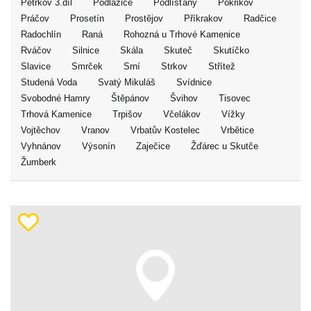
Petrkov 3.díl
Podlažice
Podlíšťany
Pokřikov
Práčov
Prosetín
Prostějov
Příkrakov
Radčice
Radochlín
Raná
Rohozná u Trhové Kamenice
Rváčov
Silnice
Skála
Skuteč
Skutíčko
Slavice
Smrček
Srní
Strkov
Střítež
Studená Voda
Svatý Mikuláš
Svídnice
Svobodné Hamry
Štěpánov
Švihov
Tisovec
Trhová Kamenice
Trpišov
Včelákov
Vížky
Vojtěchov
Vranov
Vrbatův Kostelec
Vrbětice
Vyhnánov
Výsonín
Zaječice
Žďárec u Skutče
Žumberk