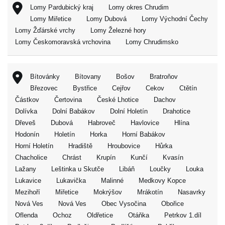
Lomy Pardubický kraj
Lomy okres Chrudim
Lomy Miřetice
Lomy Dubová
Lomy Východní Čechy
Lomy Žďárské vrchy
Lomy Železné hory
Lomy Českomoravská vrchovina
Lomy Chrudimsko
Bítovánky
Bítovany
Bošov
Bratroňov
Březovec
Bystřice
Cejřov
Cekov
Ctětín
Částkov
Čertovina
České Lhotice
Dachov
Dolívka
Dolní Babákov
Dolní Holetín
Drahotice
Dřeveš
Dubová
Habroveč
Havlovice
Hlína
Hodonín
Holetín
Horka
Horní Babákov
Horní Holetín
Hradiště
Hroubovice
Hůrka
Chacholice
Chrást
Krupín
Kunčí
Kvasín
Lažany
Leštinka u Skutče
Libáň
Loučky
Louka
Lukavice
Lukavička
Malinné
Medkovy Kopce
Mezihoří
Miřetice
Mokrýšov
Mrákotín
Nasavrky
Nová Ves
Nová Ves
Obec Vysočina
Obořice
Oflenda
Ochoz
Oldřetice
Otáňka
Petrkov 1.díl