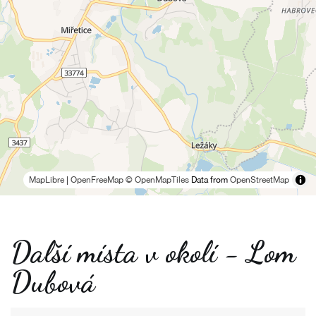
MapLibre
|
OpenFreeMap
© OpenMapTiles
Data from
OpenStreetMap
Další místa v okolí - Lom
Dubová