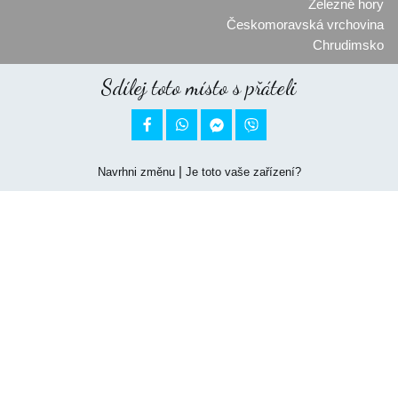
Železné hory
Českomoravská vrchovina
Chrudimsko
Sdílej toto místo s přáteli


|
Navrhni změnu
Je toto vaše zařízení?