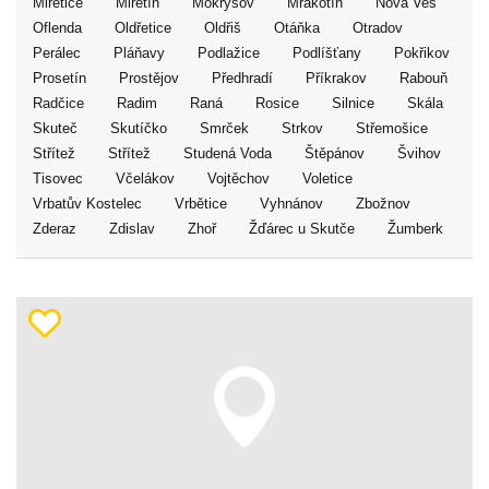
Miřetice
Miřetín
Mokrýšov
Mrákotín
Nová Ves
Oflenda
Oldřetice
Oldřiš
Otáňka
Otradov
Perálec
Pláňavy
Podlažice
Podlíšťany
Pokřikov
Prosetín
Prostějov
Předhradí
Příkrakov
Rabouň
Radčice
Radim
Raná
Rosice
Silnice
Skála
Skuteč
Skutíčko
Smrček
Strkov
Střemošice
Střítež
Střítež
Studená Voda
Štěpánov
Švihov
Tisovec
Včelákov
Vojtěchov
Voletice
Vrbatův Kostelec
Vrbětice
Vyhnánov
Zbožnov
Zderaz
Zdislav
Zhoř
Žďárec u Skutče
Žumberk