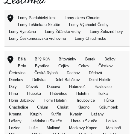
Lomy Pardubický kraj
Lomy okres Chrudim
Lomy Leštinka u Skutče
Lomy Východní Čechy
Lomy Vysočina
Lomy Žďárské vrchy
Lomy Železné hory
Lomy Českomoravská vrchovina
Lomy Chrudimsko
Bělá
Bílý Kůň
Bítovánky
Borek
Bošov
Brdo
Bystřice
Cejřov
Cekov
Částkov
Čertovina
Česká Rybná
Dachov
Dědová
Dobrkov
Dolívka
Dolní Babákov
Dolní Holetín
Doly
Dřeveš
Dubová
Habroveč
Havlovice
Hlína
Hluboká
Hněvětice
Holetín
Horka
Horní Babákov
Horní Holetín
Hroubovice
Hůrka
Chacholice
Chlum
Chrást
Kladno
Košumberk
Krouna
Krupín
Kutřín
Kvasín
Lažany
Lešany
Leštinka u Skutče
Lhota u Skutče
Louka
Lozice
Luže
Malinné
Medkovy Kopce
Mezihoří