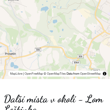
MapLibre
|
OpenFreeMap
© OpenMapTiles
Data from
OpenStreetMap
Další místa v okolí - Lom
Leštinka