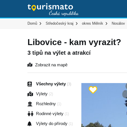
Domů
Středočeský kraj
okres Mělník
Nosálov
Libovice - kam vyrazit?
3 tipů na výlet a atrakcí
Zobrazit na mapě
Všechny výlety
(3)
Výlety
(2)
Rozhledny
(1)
Rodinné výlety
(1)
Výlety do přírody
(1)