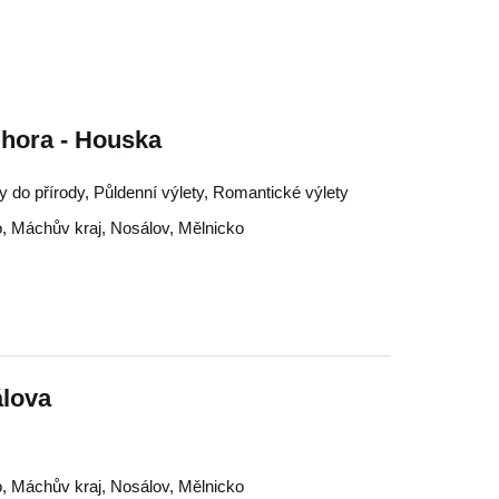
 hora - Houska
ty do přírody, Půldenní výlety, Romantické výlety
o
,
Máchův kraj
,
Nosálov
,
Mělnicko
lova
o
,
Máchův kraj
,
Nosálov
,
Mělnicko