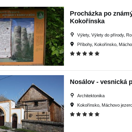
Procházka po známý
Kokořínska
Výlety, Výlety do přírody, R
Příbohy
,
Kokořínsko
,
Máchov
Nosálov - vesnická 
Architektonika
Kokořínsko
,
Máchovo jezer