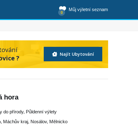
Můj výletní seznam
0
tování
Najít Ubytování
ovice ?
á hora
y do přírody, Půldenní výlety
o
,
Máchův kraj
,
Nosálov
,
Mělnicko