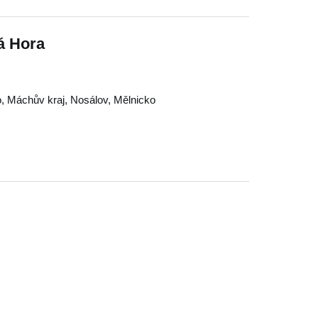
á Hora
o
,
Máchův kraj
,
Nosálov
,
Mělnicko