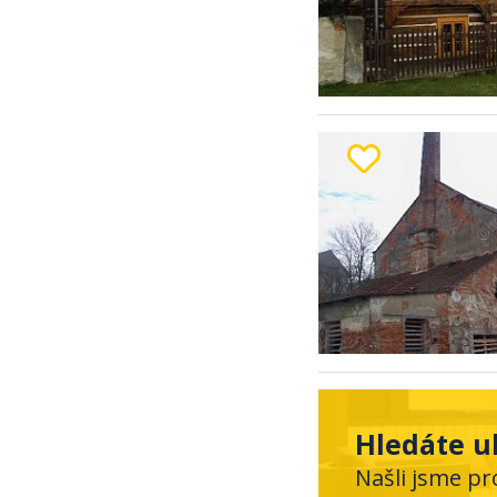
Hledáte u
Našli jsme pr