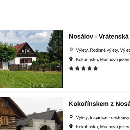
Nosálov - Vrátenská
Výlety, Rodinné výlety, Výle
Kokořínsko
,
Máchovo jezer
Kokořínskem z Nosá
Výlety, Inspirace - cestopisy
Kokořínsko
,
Máchovo jezer