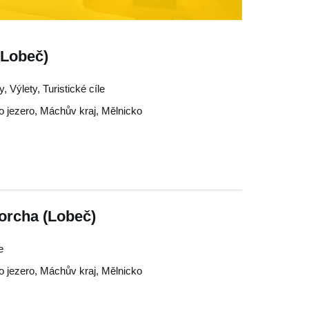
(Lobeč)
Výlety, Turistické cíle
 jezero
,
Máchův kraj
,
Mělnicko
rcha (Lobeč)
e
 jezero
,
Máchův kraj
,
Mělnicko