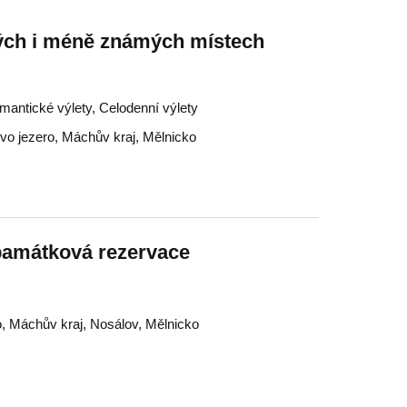
ch i méně známých místech
omantické výlety, Celodenní výlety
o jezero
,
Máchův kraj
,
Mělnicko
památková rezervace
o
,
Máchův kraj
,
Nosálov
,
Mělnicko