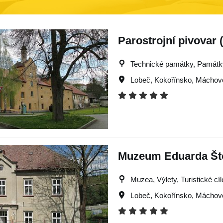
Parostrojní pivovar 
Technické památky, Památky, 
Lobeč
,
Kokořínsko
,
Máchovo
Muzeum Eduarda Što
Muzea, Výlety, Turistické cíl
Lobeč
,
Kokořínsko
,
Máchovo