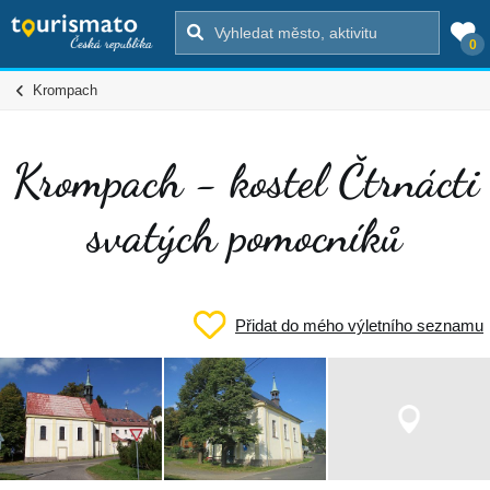
0
Krompach
Krompach - kostel Čtrnácti
svatých pomocníků
Přidat do mého výletního seznamu