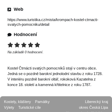
Web
https://www.turistika.cz/mista/krompach-kostel-ctrnacti-
svatych-pomocniku/detail
Hodnocení
Na základě
0
hodnocení.
Kostel Čtrnácti svatých pomocníků stojí v centru obce.
Jedná se o pozdně barokní jednolodní stavbu z roku 1728.
V interiéru pozdně barokní oltář, rokoková Kazatelna z
konce 18. století a kamenná křtitelnice z roku 1787.
Kostely, kláštery
Památky
Liberecký kraj
Výlety
Turistické cíle
okres Česká Lípa