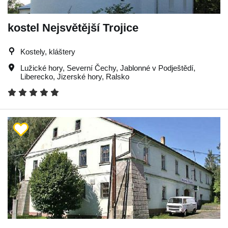
kostel Nejsvětější Trojice
Kostely, kláštery
Lužické hory
,
Severní Čechy
,
Jablonné v Podještědí
,
Liberecko
,
Jizerské hory
,
Ralsko