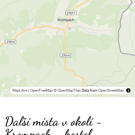
MapLibre
|
OpenFreeMap
© OpenMapTiles
Data from
OpenStreetMap
Další místa v okolí -
Krompach - kostel