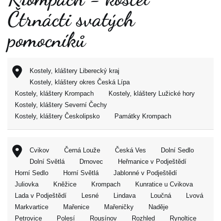
Čtrnácti svatých
pomocníků
Kostely, kláštery Liberecký kraj
Kostely, kláštery okres Česká Lípa
Kostely, kláštery Krompach
Kostely, kláštery Lužické hory
Kostely, kláštery Severní Čechy
Kostely, kláštery Českolipsko
Památky Krompach
Cvikov
Černá Louže
Česká Ves
Dolní Sedlo
Dolní Světlá
Drnovec
Heřmanice v Podještědí
Horní Sedlo
Horní Světlá
Jablonné v Podještědí
Juliovka
Kněžice
Krompach
Kunratice u Cvikova
Lada v Podještědí
Lesné
Lindava
Loučná
Lvová
Markvartice
Mařenice
Mařeničky
Naděje
Petrovice
Polesí
Rousínov
Rozhled
Rynoltice