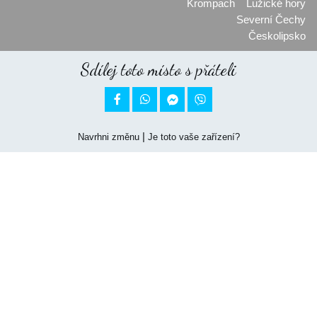
Krompach
Lužické hory
Severní Čechy
Českolipsko
Sdílej toto místo s přáteli


|
Navrhni změnu
Je toto vaše zařízení?