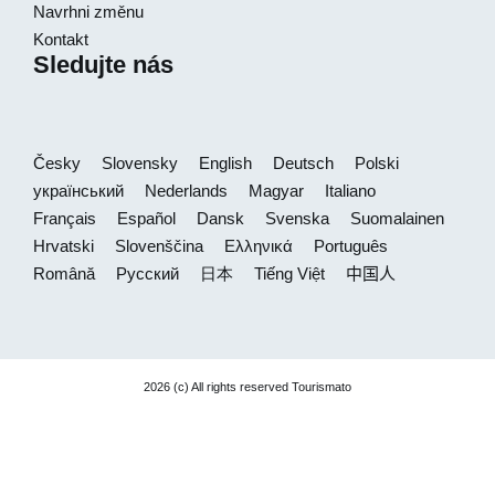
Navrhni změnu
Kontakt
Sledujte nás
Česky
Slovensky
English
Deutsch
Polski
український
Nederlands
Magyar
Italiano
Français
Español
Dansk
Svenska
Suomalainen
Hrvatski
Slovenščina
Ελληνικά
Português
Română
Русский
日本
Tiếng Việt
中国人
2026 (c) All rights reserved Tourismato