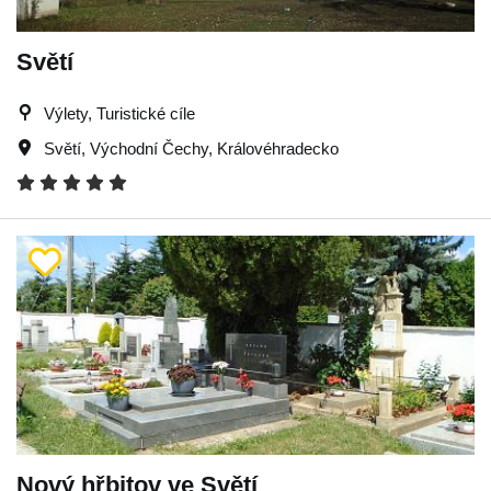
Světí
Výlety, Turistické cíle
Světí
,
Východní Čechy
,
Královéhradecko
Nový hřbitov ve Světí