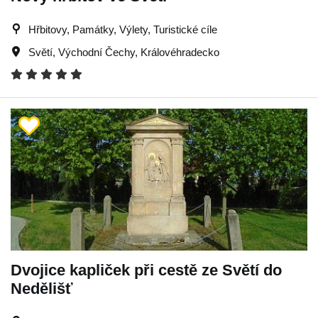
Hřbitovy, Památky, Výlety, Turistické cíle
Světí
,
Východní Čechy
,
Královéhradecko
Dvojice kapliček při cestě ze Světí do
Nedělišť