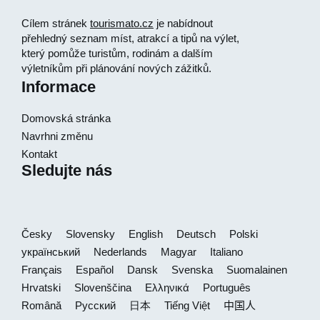
Cílem stránek
tourismato.cz
je nabídnout
přehledný seznam míst, atrakcí a tipů na výlet,
který pomůže turistům, rodinám a dalším
výletníkům při plánování nových zážitků.
Informace
Domovská stránka
Navrhni změnu
Kontakt
Sledujte nás
Česky
Slovensky
English
Deutsch
Polski
український
Nederlands
Magyar
Italiano
Français
Español
Dansk
Svenska
Suomalainen
Hrvatski
Slovenščina
Ελληνικά
Português
Română
Русский
日本
Tiếng Việt
中国人