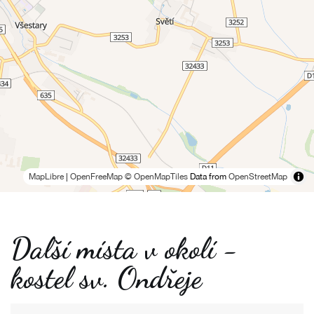
MapLibre
|
OpenFreeMap
© OpenMapTiles
Data from
OpenStreetMap
Další místa v okolí -
kostel sv. Ondřeje