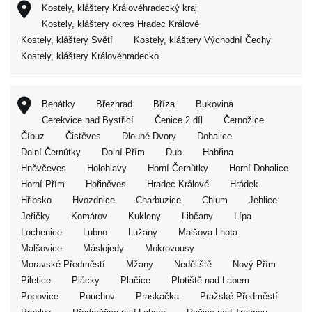
Kostely, kláštery Královéhradecký kraj
Kostely, kláštery okres Hradec Králové
Kostely, kláštery Světí
Kostely, kláštery Východní Čechy
Kostely, kláštery Královéhradecko
Benátky
Březhrad
Bříza
Bukovina
Cerekvice nad Bystřicí
Čenice 2.díl
Černožice
Číbuz
Čistěves
Dlouhé Dvory
Dohalice
Dolní Černůtky
Dolní Přím
Dub
Habřina
Hněvčeves
Holohlavy
Horní Černůtky
Horní Dohalice
Horní Přím
Hořiněves
Hradec Králové
Hrádek
Hřibsko
Hvozdnice
Charbuzice
Chlum
Jehlice
Jeřičky
Komárov
Kukleny
Libčany
Lípa
Lochenice
Lubno
Lužany
Malšova Lhota
Malšovice
Máslojedy
Mokrovousy
Moravské Předměstí
Mžany
Neděliště
Nový Přím
Piletice
Plácky
Plačice
Plotiště nad Labem
Popovice
Pouchov
Praskačka
Pražské Předměstí