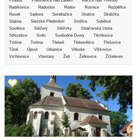
Probluz
Předměřice nad Labem
Račice nad Trotinou
Radíkovice
Radostov
Rodov
Rosnice
Rozběřice
Rusek
Sadová
Sendražice
Skalice
Skalička
Slatina
Slezské Předměstí
Smiřice
Sobětuš
Sovětice
Stěžery
Stěžírky
Stračovská Lhota
Střezetice
Světí
Svobodné Dvory
Těchlovice
Trotina
Trotina
Třebeš
Třebovětice
Třešovice
Tůně
Újezd
Urbanice
Věkoše
Vlčkovice
Vrchovnice
Všestary
Želí
Želkovice
Žíželeves