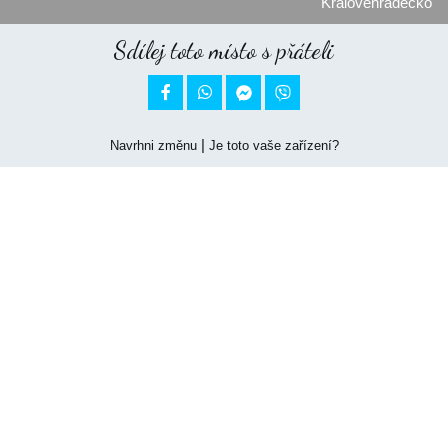
Královéhradecko
Sdílej toto místo s přáteli


|
Navrhni změnu
Je toto vaše zařízení?