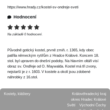
https://www.hrady.cz/kostel-sv-ondreje-sveti
Hodnocení
Na základě
0
hodnocení.
Původně gotický kostel, prvně zmiň. r. 1365, kdy obec
patřila německým rytířům z Hradce Králové. Koncem 18.
stol. byl upraven do dnešní podoby. Na hlavním oltáři visí
obraz sv. Ondřeje od O. Maywalda. Kostel má tři zvony,
nejstarší je z r. 1603. V kostele a okolí jsou zdobené
náhrobky z 16.stol.
Kostely, kláštery
Královéhradecký kraj
okres Hradec Králové
Světí
Východní Čechy