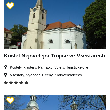
Kostel Nejsvětější Trojice ve Všestarech
Kostely, kláštery, Památky, Výlety, Turistické cíle
Všestary
,
Východní Čechy
,
Královéhradecko