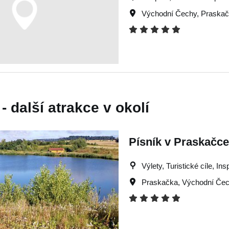
Východní Čechy
,
Praska
- další atrakce v okolí
Písník v Praskačce
Výlety, Turistické cíle, Ins
Praskačka
,
Východní Če