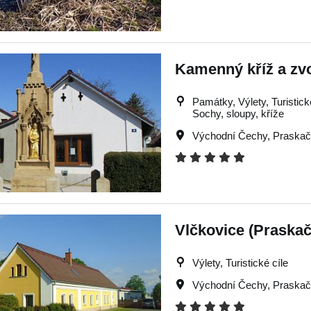
Kamenný kříž a zvo
Památky, Výlety, Turistické
Sochy, sloupy, kříže
Východní Čechy
,
Praska
Vlčkovice (Praskač
Výlety, Turistické cíle
Východní Čechy
,
Praska