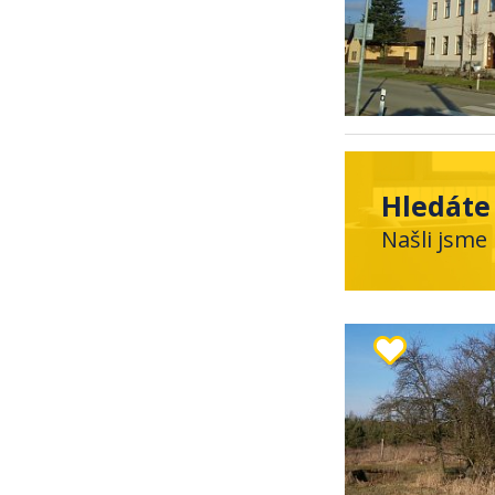
Hledáte
Našli jsme