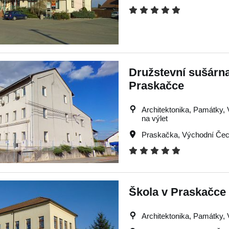
Družstevní sušárna
Praskačce
Architektonika, Památky, Vý
na výlet
Praskačka
,
Východní Če
Škola v Praskačce
Architektonika, Památky, V