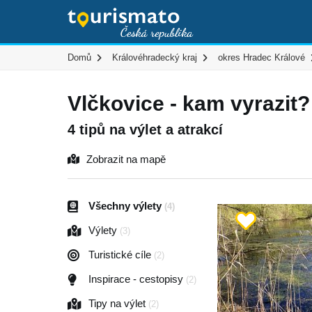
Domů
Královéhradecký kraj
okres Hradec Králové
Vlčkovice - kam vyrazit?
4 tipů na výlet a atrakcí
Zobrazit na mapě
Všechny výlety
(4)
Výlety
(3)
Turistické cíle
(2)
Inspirace - cestopisy
(2)
Tipy na výlet
(2)