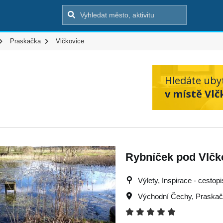
Praskačka
Vlčkovice
Hledáte uby
v místě Vlč
Rybníček pod Vlčk
Výlety, Inspirace - cestopi
Východní Čechy
,
Praska