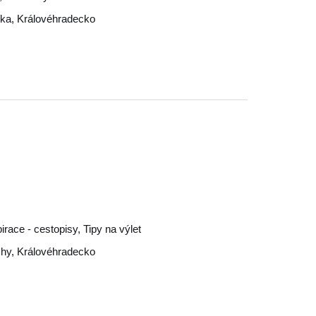
čka
,
Královéhradecko
pirace - cestopisy, Tipy na výlet
chy
,
Královéhradecko