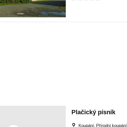
Plačický písník
Koupání, Přírodní koupán