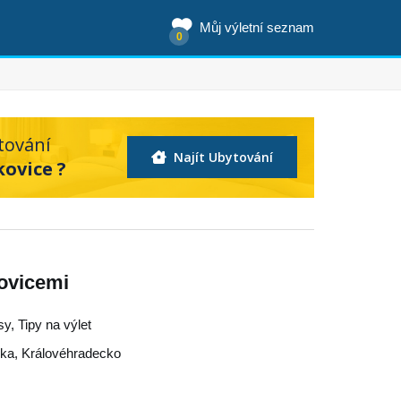
Můj výletní seznam
0
tování
Najít Ubytování
kovice ?
ovicemi
sy, Tipy na výlet
čka
,
Královéhradecko