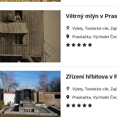
Větrný mlýn v Pra
Výlety, Turistické cíle, Za
Praskačka
,
Východní Če
Zřízení hřbitova v
Výlety, Turistické cíle, Za
Praskačka
,
Východní Če