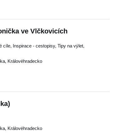
nička ve Vlčkovicích
 cíle, Inspirace - cestopisy, Tipy na výlet,
čka
,
Královéhradecko
ka)
čka
,
Královéhradecko