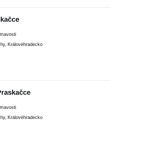
skačce
jímavosti
chy
,
Královéhradecko
 Praskačce
jímavosti
chy
,
Královéhradecko