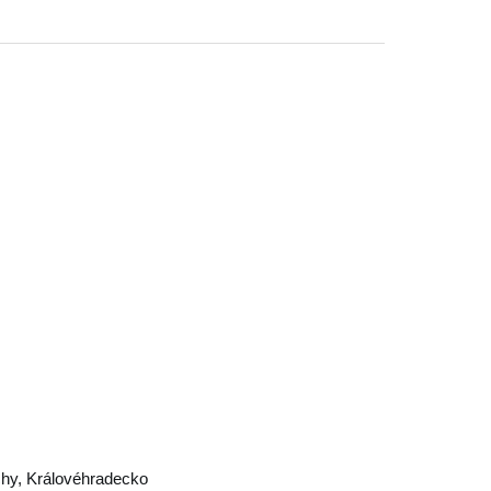
chy
,
Královéhradecko