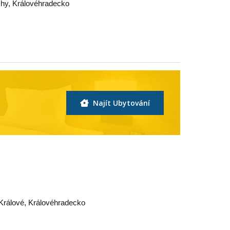
chy
,
Královéhradecko
Najít Ubytování
Králové
,
Královéhradecko