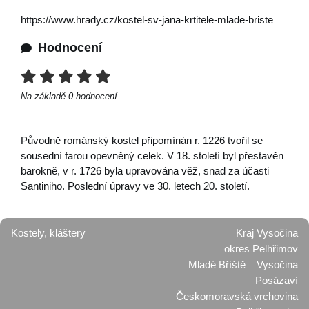
https://www.hrady.cz/kostel-sv-jana-krtitele-mlade-briste
Hodnocení
Na základě
0
hodnocení.
Původně románský kostel připomínán r. 1226 tvořil se
sousední farou opevněný celek. V 18. století byl přestavěn
barokně, v r. 1726 byla upravována věž, snad za účasti
Santiniho. Poslední úpravy ve 30. letech 20. století.
Kostely, kláštery
Kraj Vysočina
okres Pelhřimov
Mladé Bříště
Vysočina
Posázaví
Českomoravská vrchovina