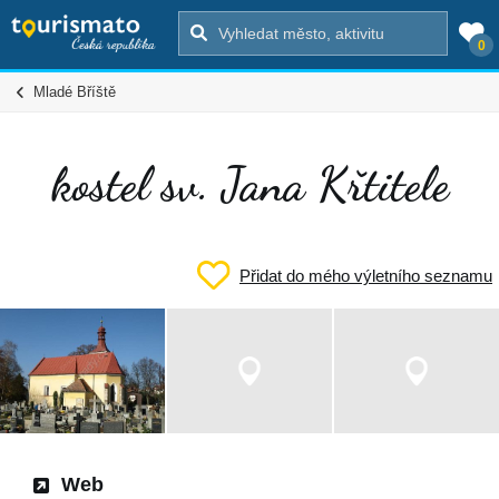
0
Mladé Bříště
kostel sv. Jana Křtitele
Přidat do mého výletního seznamu
Web