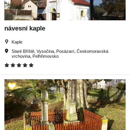
návesní kaple
Kaple
Staré Bříště
,
Vysočina
,
Posázaví
,
Českomoravská
vrchovina
,
Pelhřimovsko