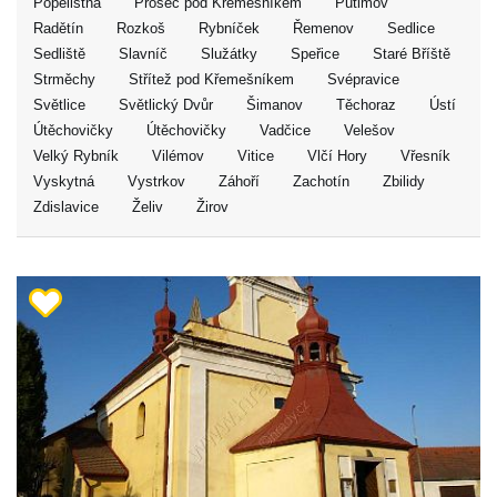
Popelištná
Proseč pod Křemešníkem
Putimov
Radětín
Rozkoš
Rybníček
Řemenov
Sedlice
Sedliště
Slavníč
Služátky
Speřice
Staré Bříště
Strměchy
Střítež pod Křemešníkem
Svépravice
Světlice
Světlický Dvůr
Šimanov
Těchoraz
Ústí
Útěchovičky
Útěchovičky
Vadčice
Velešov
Velký Rybník
Vilémov
Vitice
Vlčí Hory
Vřesník
Vyskytná
Vystrkov
Záhoří
Zachotín
Zbilidy
Zdislavice
Želiv
Žirov