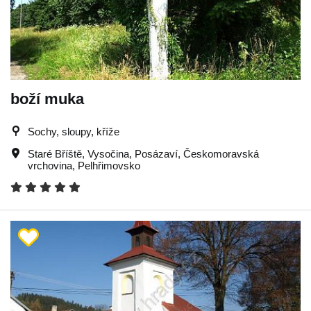
boží muka
Sochy, sloupy, kříže
Staré Bříště
,
Vysočina
,
Posázaví
,
Českomoravská
vrchovina
,
Pelhřimovsko