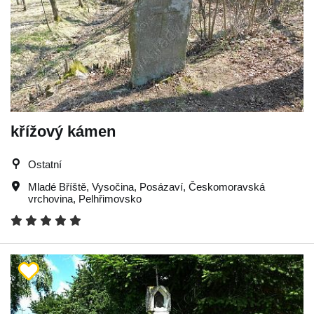
křížový kámen
Ostatní
Mladé Bříště
,
Vysočina
,
Posázaví
,
Českomoravská
vrchovina
,
Pelhřimovsko