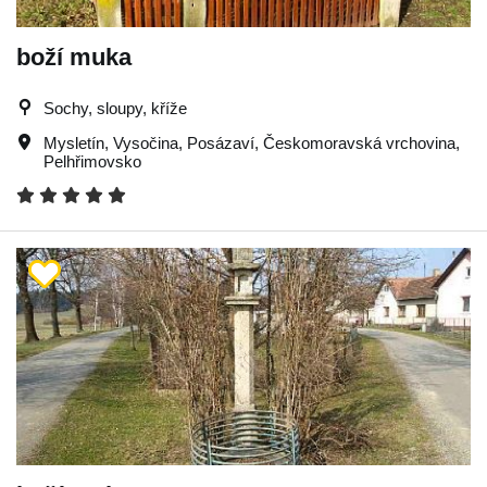
boží muka
Sochy, sloupy, kříže
Mysletín
,
Vysočina
,
Posázaví
,
Českomoravská vrchovina
,
Pelhřimovsko