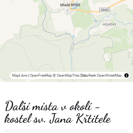
MapLibre
|
OpenFreeMap
© OpenMapTiles
Data from
OpenStreetMap
Další místa v okolí -
kostel sv. Jana Křtitele