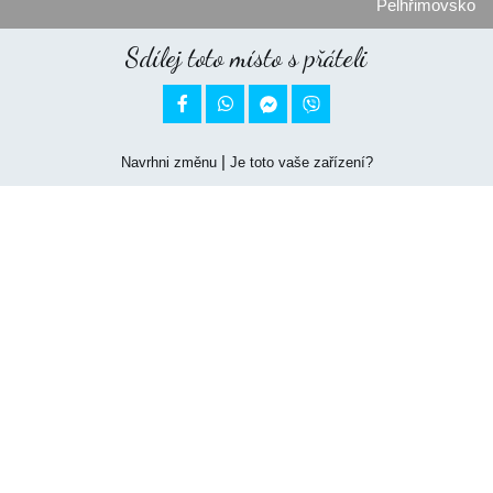
Pelhřimovsko
Sdílej toto místo s přáteli


|
Navrhni změnu
Je toto vaše zařízení?