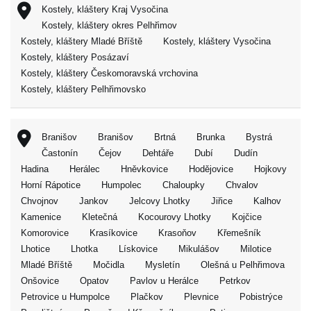
Kostely, kláštery Kraj Vysočina
Kostely, kláštery okres Pelhřimov
Kostely, kláštery Mladé Bříště
Kostely, kláštery Vysočina
Kostely, kláštery Posázaví
Kostely, kláštery Českomoravská vrchovina
Kostely, kláštery Pelhřimovsko
Branišov
Branišov
Brtná
Brunka
Bystrá
Častonín
Čejov
Dehtáře
Dubí
Dudín
Hadina
Herálec
Hněvkovice
Hodějovice
Hojkovy
Horní Rápotice
Humpolec
Chaloupky
Chvalov
Chvojnov
Jankov
Jelcovy Lhotky
Jiřice
Kalhov
Kamenice
Kletečná
Kocourovy Lhotky
Kojčice
Komorovice
Krasíkovice
Krasoňov
Křemešník
Lhotice
Lhotka
Lískovice
Mikulášov
Milotice
Mladé Bříště
Močidla
Mysletín
Olešná u Pelhřimova
Onšovice
Opatov
Pavlov u Herálce
Petrkov
Petrovice u Humpolce
Plačkov
Plevnice
Pobistrýce