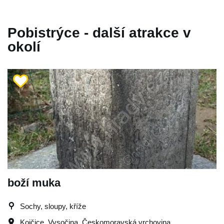
Pobistrýce - další atrakce v
okolí
boží muka
Sochy, sloupy, kříže
Kojčice
,
Vysočina
,
Českomoravská vrchovina
,