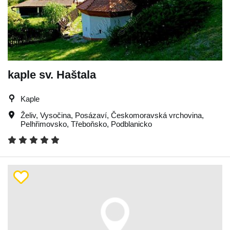
kaple sv. Haštala
Kaple
Želiv
,
Vysočina
,
Posázaví
,
Českomoravská vrchovina
,
Pelhřimovsko
,
Třeboňsko
,
Podblanicko