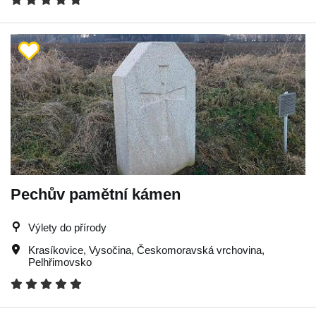
Pechův pamětní kámen
Výlety do přírody
Krasíkovice
,
Vysočina
,
Českomoravská vrchovina
,
Pelhřimovsko