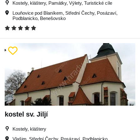
Kostely, kláštery, Památky, Výlety, Turistické cíle
Louňovice pod Blaníkem
,
Střední Čechy
,
Posázaví
,
Podblanicko
,
Benešovsko
kostel sv. Jiljí
Kostely, kláštery
Vlašim
,
Střední Čechy
,
Posázaví
,
Podblanicko
,