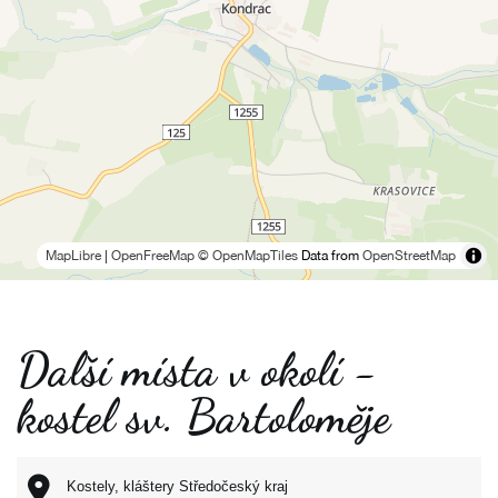
MapLibre
|
OpenFreeMap
© OpenMapTiles
Data from
OpenStreetMap
Další místa v okolí -
kostel sv. Bartoloměje
Kostely, kláštery Středočeský kraj