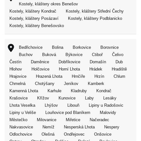
Kostely, kláštery okres Benešov
Kostely, kláštery Kondrač
Kostely, kláštery Střední Čechy
Kostely, kláštery Posázaví
Kostely, kláštery Podblanicko
Kostely, kláštery Benešovsko
Bedřichovice
Bolina
Borkovice
Borovnice
Buchov
Buková
Býkovice
Ctiboř
Čelivo
Čestín
Daměnice
Dobříkovice
Domašín
Dub
Hlohov
Holčovice
Horní Lhota
Hrádek
Hradiště
Hrajovice
Hrazená Lhota
Hrnčíře
Hrzín
Chlum
Chmelná
Chotýšany
Jeníkov
Kamberk
Kamenná Lhota
Karhule
Kladruby
Kondrač
Krašovice
Křížov
Kunovice
Laby
Lesáky
Lhota Veselka
Lhýšov
Libouň
Lipiny u Radošovic
Lipiny u Veliše
Louňovice pod Blaníkem
Malovidy
Městečko
Milovanice
Miřetice
Načeradec
Nakvasovice
Nemíž
Nesperská Lhota
Nespery
Odlochovice
Olešná
Ondřejovec
Onšovice