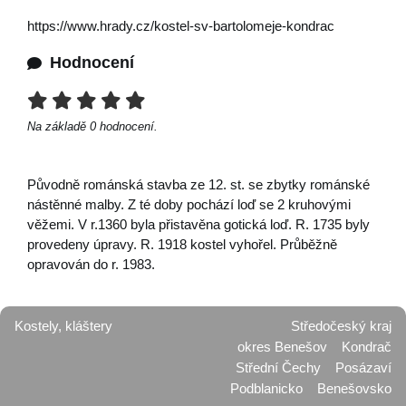
https://www.hrady.cz/kostel-sv-bartolomeje-kondrac
Hodnocení
Na základě
0
hodnocení.
Původně románská stavba ze 12. st. se zbytky románské
nástěnné malby. Z té doby pochází loď se 2 kruhovými
věžemi. V r.1360 byla přistavěna gotická loď. R. 1735 byly
provedeny úpravy. R. 1918 kostel vyhořel. Průběžně
opravován do r. 1983.
Kostely, kláštery
Středočeský kraj
okres Benešov
Kondrač
Střední Čechy
Posázaví
Podblanicko
Benešovsko