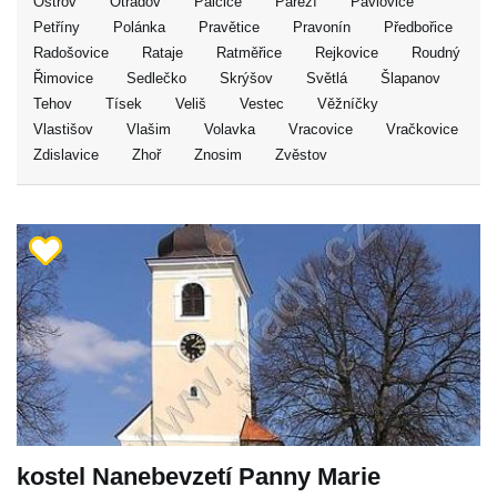
Ostrov
Otradov
Palčice
Pařezí
Pavlovice
Petříny
Polánka
Pravětice
Pravonín
Předbořice
Radošovice
Rataje
Ratměřice
Rejkovice
Roudný
Řimovice
Sedlečko
Skrýšov
Světlá
Šlapanov
Tehov
Tísek
Veliš
Vestec
Věžníčky
Vlastišov
Vlašim
Volavka
Vracovice
Vračkovice
Zdislavice
Zhoř
Znosim
Zvěstov
kostel Nanebevzetí Panny Marie