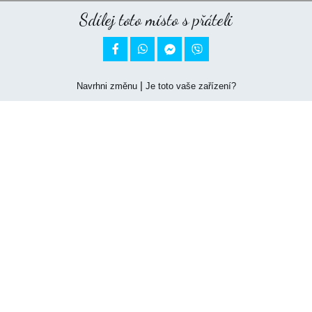
Sdílej toto místo s přáteli


|
Navrhni změnu
Je toto vaše zařízení?