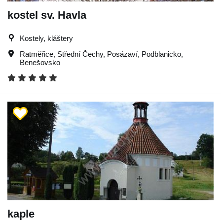
kostel sv. Havla
Kostely, kláštery
Ratměřice
,
Střední Čechy
,
Posázaví
,
Podblanicko
,
Benešovsko
kaple