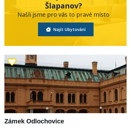
Šlapanov?
Našli jsme pro vás to pravé místo
Najít Ubytování
Zámek Odlochovice