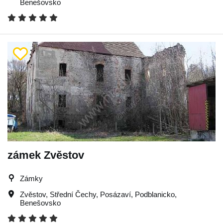
Benešovsko
zámek Zvěstov
Zámky
Zvěstov
,
Střední Čechy
,
Posázaví
,
Podblanicko
,
Benešovsko