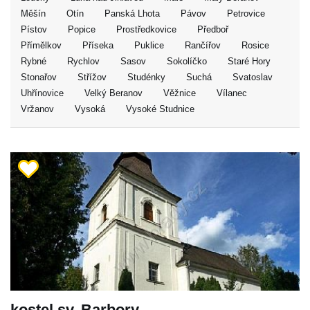
Měšín
Otín
Panská Lhota
Pávov
Petrovice
Pístov
Popice
Prostředkovice
Předboř
Přímělkov
Příseka
Puklice
Rančířov
Rosice
Rybné
Rychlov
Sasov
Sokolíčko
Staré Hory
Stonařov
Střížov
Studénky
Suchá
Svatoslav
Uhřínovice
Velký Beranov
Věžnice
Vílanec
Vržanov
Vysoká
Vysoké Studnice
kostel sv. Barbory