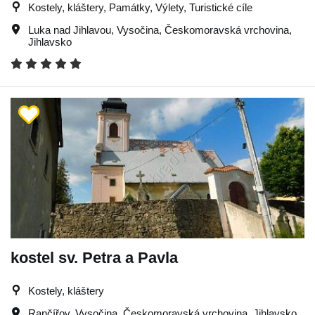
Kostely, kláštery, Památky, Výlety, Turistické cíle
Luka nad Jihlavou
,
Vysočina
,
Českomoravská vrchovina
,
Jihlavsko
kostel sv. Petra a Pavla
Kostely, kláštery
Rančířov
,
Vysočina
,
Českomoravská vrchovina
,
Jihlavsko