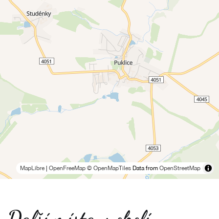
MapLibre
|
OpenFreeMap
© OpenMapTiles
Data from
OpenStreetMap
Další místa v okolí -