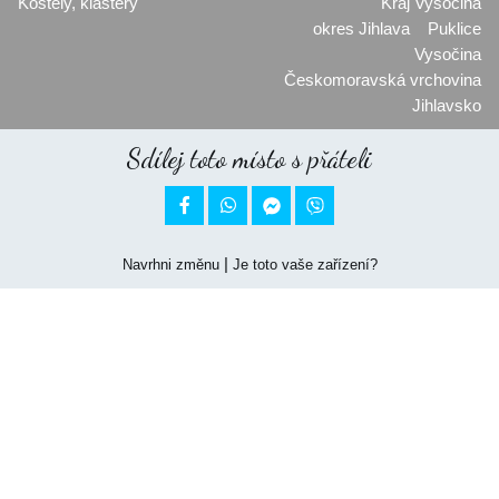
Kostely, kláštery
Kraj Vysočina
okres Jihlava
Puklice
Vysočina
Českomoravská vrchovina
Jihlavsko
Sdílej toto místo s přáteli


|
Navrhni změnu
Je toto vaše zařízení?