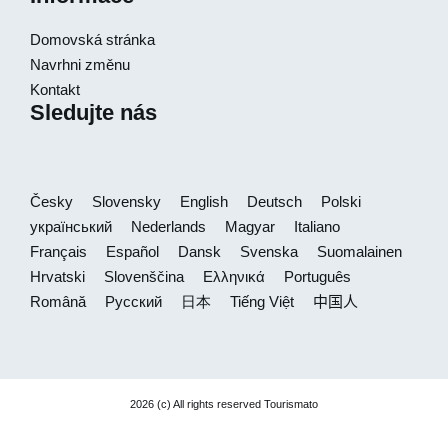
Domovská stránka
Navrhni změnu
Kontakt
Sledujte nás
Česky
Slovensky
English
Deutsch
Polski
український
Nederlands
Magyar
Italiano
Français
Español
Dansk
Svenska
Suomalainen
Hrvatski
Slovenščina
Ελληνικά
Português
Română
Русский
日本
Tiếng Việt
中国人
2026 (c) All rights reserved Tourismato