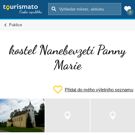
0
Puklice
kostel Nanebevzetí Panny
Marie
Přidat do mého výletního seznamu