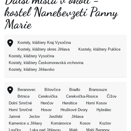
kostel Nanebevzetí Panny
Marie
Kostely, kláštery Kraj Vysočina
Kostely, kláštery okres Jihlava
Kostely, kláštery Puklice
Kostely, kláštery Vysočina
Kostely, kláštery Českomoravská vrchovina
Kostely, kláštery Jihlavsko
Beranovec
Bítovčice
Bradlo
Bransouze
Brtnice
Cerekvička
Cerekvička-Rosice
Čížov
Dolní Smrčné
Henčov
Heroltice
Horní Kosov
Horní Smrčné
Hosov
Hruškové Dvory
Hybrálec
Jamné
Jeclov
Jestřebí
Jihlava
Kamenice u Jihlavy
Komárovice
Kosov
Kozlov
Loučky
Luka nad Jihlavou
Malé
Malý Beranov