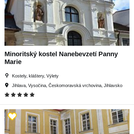
Minoritský kostel Nanebevzetí Panny
Marie
Kostely, kláštery, Výlety
Jihlava
,
Vysočina
,
Českomoravská vrchovina
,
Jihlavsko