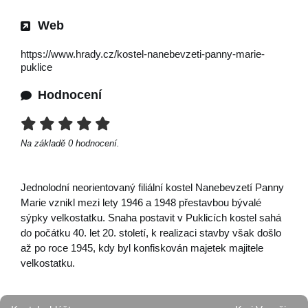
Web
https://www.hrady.cz/kostel-nanebevzeti-panny-marie-
puklice
Hodnocení
Na základě
0
hodnocení.
Jednolodní neorientovaný filiální kostel Nanebevzetí Panny
Marie vznikl mezi lety 1946 a 1948 přestavbou bývalé
sýpky velkostatku. Snaha postavit v Puklicích kostel sahá
do počátku 40. let 20. století, k realizaci stavby však došlo
až po roce 1945, kdy byl konfiskován majetek majitele
velkostatku.