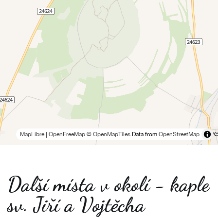
MapLibre
|
OpenFreeMap
© OpenMapTiles
Data from
OpenStreetMap
Další místa v okolí - kaple
sv. Jiří a Vojtěcha