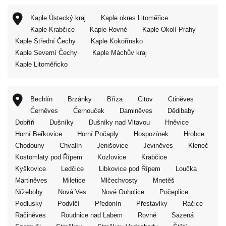
Kaple Ústecký kraj
Kaple okres Litoměřice
Kaple Krabčice
Kaple Rovné
Kaple Okolí Prahy
Kaple Střední Čechy
Kaple Kokořínsko
Kaple Severní Čechy
Kaple Máchův kraj
Kaple Litoměřicko
Bechlín
Brzánky
Bříza
Citov
Ctiněves
Černěves
Černouček
Daminěves
Dědibaby
Dobříň
Dušníky
Dušníky nad Vltavou
Hněvice
Horní Beřkovice
Horní Počaply
Hospozínek
Hrobce
Chodouny
Chvalín
Jenišovice
Jeviněves
Kleneč
Kostomlaty pod Řípem
Kozlovice
Krabčice
Kyškovice
Ledčice
Libkovice pod Řípem
Loučka
Martiněves
Miletice
Mlčechvosty
Mnetěš
Nížebohy
Nová Ves
Nové Ouholice
Počeplice
Podlusky
Podvlčí
Předonín
Přestavlky
Račice
Račiněves
Roudnice nad Labem
Rovné
Sazená