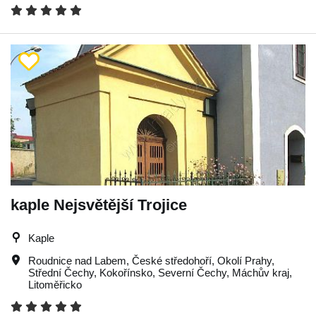
kaple Nejsvětější Trojice
Kaple
Roudnice nad Labem
,
České středohoří
,
Okolí Prahy
,
Střední Čechy
,
Kokořínsko
,
Severní Čechy
,
Máchův kraj
,
Litoměřicko