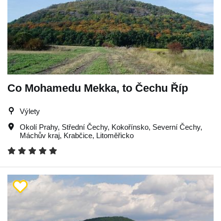
Co Mohamedu Mekka, to Čechu Říp
Výlety
Okolí Prahy
,
Střední Čechy
,
Kokořínsko
,
Severní Čechy
,
Máchův kraj
,
Krabčice
,
Litoměřicko