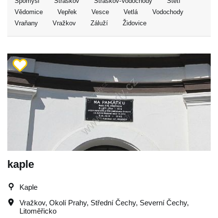
Spomyšl
Straškov
Straškov-Vodochody
Štětí
Vědomice
Vepřek
Vesce
Vetlá
Vodochody
Vraňany
Vražkov
Záluží
Židovice
kaple
Kaple
Vražkov
,
Okolí Prahy
,
Střední Čechy
,
Severní Čechy
,
Litoměřicko