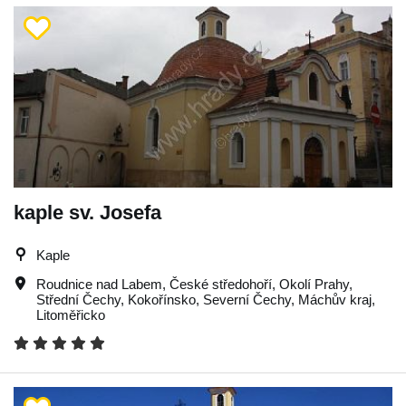
kaple sv. Josefa
Kaple
Roudnice nad Labem
,
České středohoří
,
Okolí Prahy
,
Střední Čechy
,
Kokořínsko
,
Severní Čechy
,
Máchův kraj
,
Litoměřicko