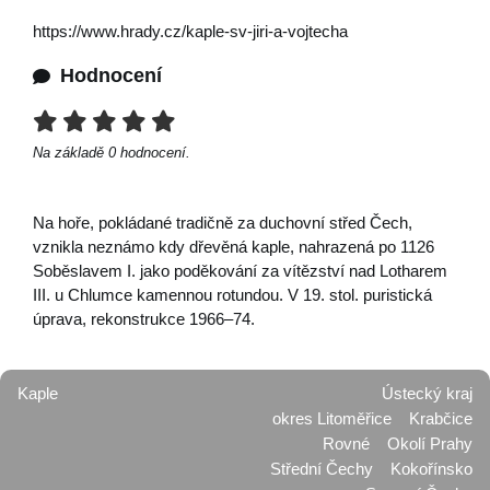
https://www.hrady.cz/kaple-sv-jiri-a-vojtecha
Hodnocení
Na základě
0
hodnocení.
Na hoře, pokládané tradičně za duchovní střed Čech,
vznikla neznámo kdy dřevěná kaple, nahrazená po 1126
Soběslavem I. jako poděkování za vítězství nad Lotharem
III. u Chlumce kamennou rotundou. V 19. stol. puristická
úprava, rekonstrukce 1966–74.
Kaple
Ústecký kraj
okres Litoměřice
Krabčice
Rovné
Okolí Prahy
Střední Čechy
Kokořínsko