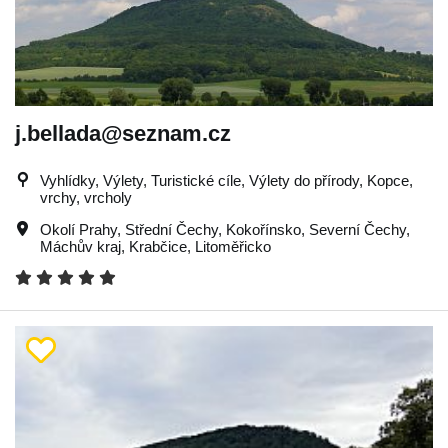
j.bellada@seznam.cz
Vyhlídky, Výlety, Turistické cíle, Výlety do přírody, Kopce,
vrchy, vrcholy
Okolí Prahy
,
Střední Čechy
,
Kokořínsko
,
Severní Čechy
,
Máchův kraj
,
Krabčice
,
Litoměřicko