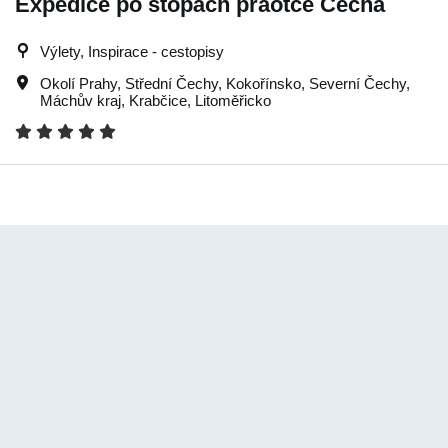
Expedice po stopách praotce Čecha
Výlety, Inspirace - cestopisy
Okolí Prahy
,
Střední Čechy
,
Kokořínsko
,
Severní Čechy
,
Máchův kraj
,
Krabčice
,
Litoměřicko