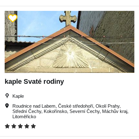
kaple Svaté rodiny
Kaple
Roudnice nad Labem
,
České středohoří
,
Okolí Prahy
,
Střední Čechy
,
Kokořínsko
,
Severní Čechy
,
Máchův kraj
,
Litoměřicko