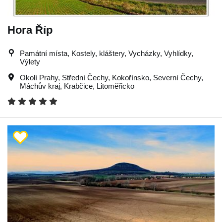
Hora Říp
Památní místa, Kostely, kláštery, Vycházky, Vyhlídky,
Výlety
Okolí Prahy
,
Střední Čechy
,
Kokořínsko
,
Severní Čechy
,
Máchův kraj
,
Krabčice
,
Litoměřicko