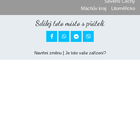
Severní Čechy
Máchův kraj
Litoměřicko
Sdílej toto místo s přáteli


|
Navrhni změnu
Je toto vaše zařízení?