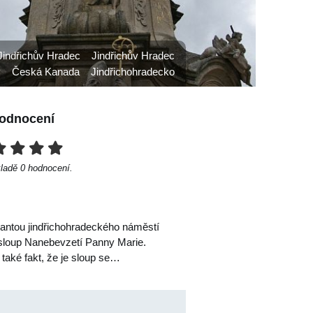
Jindřichův Hradec
Jindřichův Hradec
y
Česká Kanada
Jindřichohradecko
odnocení
kladě
0
hodnocení.
inantou jindřichohradeckého náměstí
 sloup Nanebevzetí Panny Marie.
aké fakt, že je sloup se…