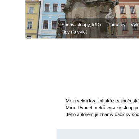
Sochy, sloupy, kříže
Památky
Výl
Tipy na výlet
Mezi velmi kvalitní ukázky jihočesk
Míru. Dvacet metrů vysoký sloup po
Jeho autorem je známý dačický soch