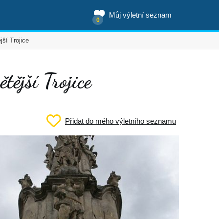
Můj výletní seznam
0
ší Trojice
ější Trojice
Přidat do mého výletního seznamu