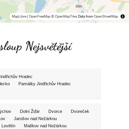
MapLibre
|
OpenFreeMap
© OpenMapTiles
Data from
OpenStreetMap
loup Nejsvětější
Jindřichův Hradec
adecko
Památky Jindřichův Hradec
rýchov
Dolní Žďár
Dvorce
Dvoreček
kov
Jarošov nad Nežárkou
Lovětín
Malíkov nad Nežárkou