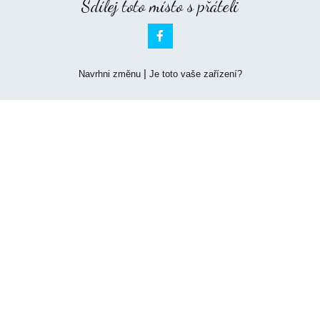
Sdílej toto místo s přáteli

|
Navrhni změnu
Je toto vaše zařízení?