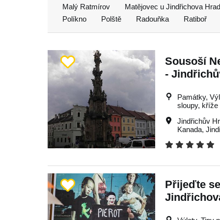
Malý Ratmírov
Matějovec u Jindřichova Hra
Políkno
Polště
Radouňka
Ratiboř
Sousoší Ne
- Jindřich
Památky, Výle
sloupy, kříže
Jindřichův H
Kanada
,
Jind
Přijeďte s
Jindřicho