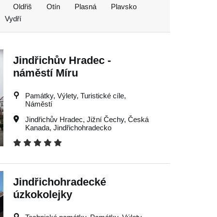
Oldřiš
Otín
Plasná
Plavsko
Vydří
Jindřichův Hradec -
náměstí Míru
Památky, Výlety, Turistické cíle,
Náměstí
Jindřichův Hradec
,
Jižní Čechy
,
Česká
Kanada
,
Jindřichohradecko
Jindřichohradecké
úzkokolejky