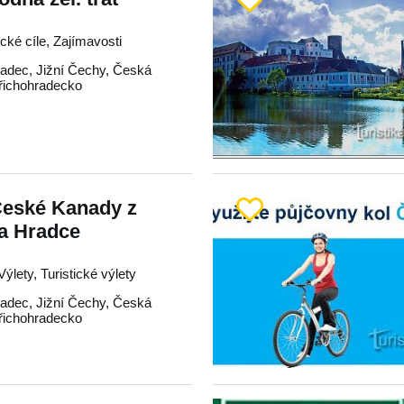
ické cíle, Zajímavosti
radec
,
Jižní Čechy
,
Česká
řichohradecko
České Kanady z
va Hradce
Výlety, Turistické výlety
radec
,
Jižní Čechy
,
Česká
řichohradecko