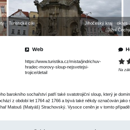
ety
Turistické cíle
Jihočeský kraj
okres 
Jižní Čech
Web
H
https://www.turistika.cz/mista/jindrichuv-
hradec-morovy-sloup-nejsvetejsi-
Na zá
trojice/detail
ého barokního sochařství patří také svatotrojiční sloup, který je dom
chází z období let 1764 až 1766 a bývá také někdy označován jako
ař Matouš (Matyáš) Strachovský. Vysoce ceněn je v tomto případě t