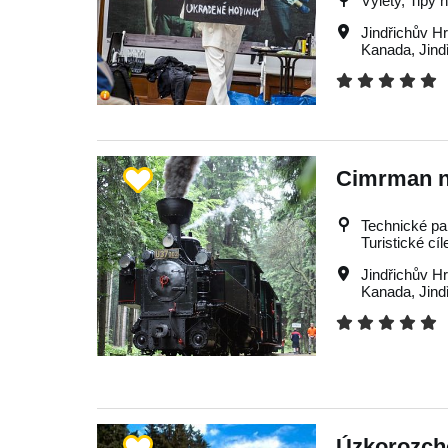
Výlety, Tipy 
Jindřichův H
Kanada
,
Jind
Cimrman n
Technické pa
Turistické cíl
Jindřichův H
Kanada
,
Jind
Úzkorozcho