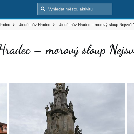
Hradec
Jindřichův Hradec
Jindřichův Hradec – morový sloup Nejsvětěj
Hradec – morový sloup Nejsvět