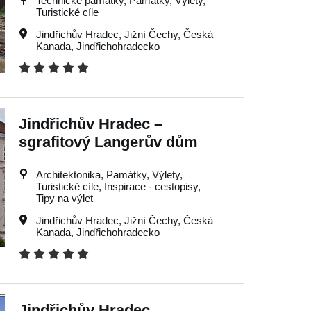
Technické památky, Památky, Výlety,
Turistické cíle
Jindřichův Hradec
,
Jižní Čechy
,
Česká
Kanada
,
Jindřichohradecko
Jindřichův Hradec –
sgrafitový Langerův dům
Architektonika, Památky, Výlety,
Turistické cíle, Inspirace - cestopisy,
Tipy na výlet
Jindřichův Hradec
,
Jižní Čechy
,
Česká
Kanada
,
Jindřichohradecko
Jindřichův Hradec