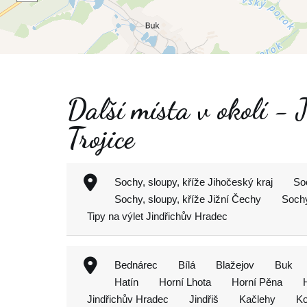
Další místa v okolí - 
Trojice
Sochy, sloupy, kříže Jihočeský kraj
So
Sochy, sloupy, kříže Jižní Čechy
Sochy
Tipy na výlet Jindřichův Hradec
Bednárec
Bílá
Blažejov
Buk
Hatín
Horní Lhota
Horní Pěna
Jindřichův Hradec
Jindřiš
Kačlehy
Ko