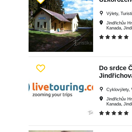
Výlety, Turist
Jindřichův H
Kanada
,
Jind
Do srdce 
Jindřicho
Cyklovýlety, 
Jindřichův H
Kanada
,
Jind