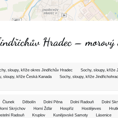
Jindřichův Hradec – morový s
chy, sloupy, kříže okres Jindřichův Hradec
Sochy, sloupy, kříže 
, sloupy, kříže Česká Kanada
Sochy, sloupy, kříže Jindřichohr
Člunek
Děbolín
Dolní Pěna
Dolní Radouň
Dolní Sk
Horní Skrýchov
Horní Žďár
Hospříz
Hostějeves
Hrut
stelní Radouň
Kruplov
Kunějovské Samoty
Lásenice