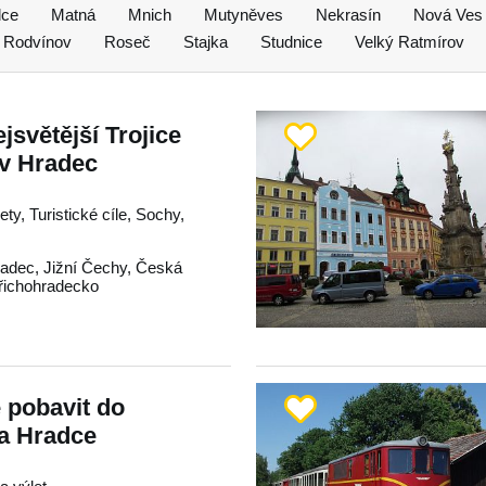
dce
Matná
Mnich
Mutyněves
Nekrasín
Nová Ves
Rodvínov
Roseč
Stajka
Studnice
Velký Ratmírov
jsvětější Trojice
ův Hradec
ty, Turistické cíle, Sochy,
radec
,
Jižní Čechy
,
Česká
řichohradecko
e pobavit do
va Hradce