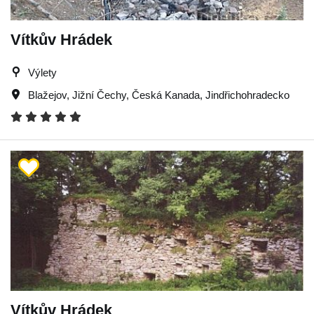
Vítkův Hrádek
Výlety
Blažejov
,
Jižní Čechy
,
Česká Kanada
,
Jindřichohradecko
Vítkův Hrádek