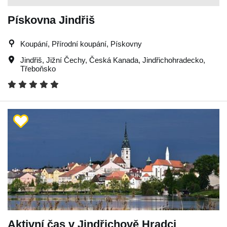
Pískovna Jindřiš
Koupání, Přírodní koupání, Pískovny
Jindřiš
,
Jižní Čechy
,
Česká Kanada
,
Jindřichohradecko
,
Třeboňsko
Aktivní čas v Jindřichově Hradci