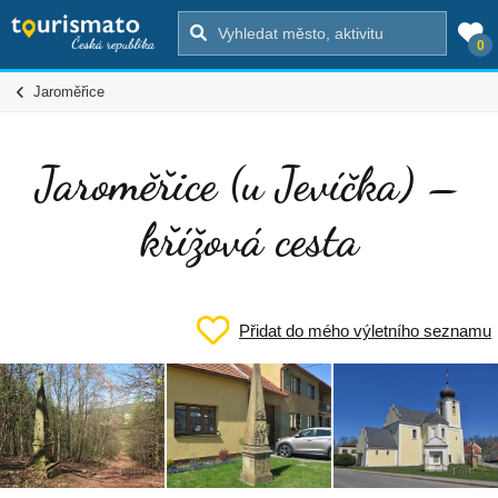
0
Jaroměřice
Jaroměřice (u Jevíčka) –
křížová cesta
Přidat do mého výletního seznamu