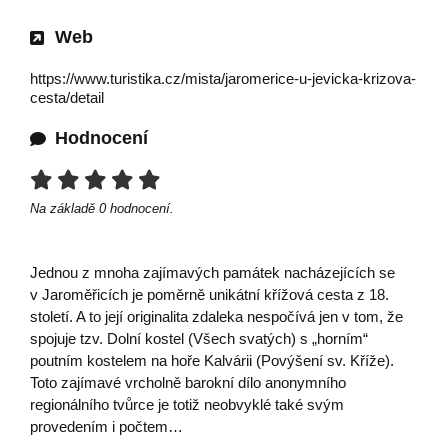
Web
https://www.turistika.cz/mista/jaromerice-u-jevicka-krizova-
cesta/detail
Hodnocení
Na základě
0
hodnocení.
Jednou z mnoha zajímavých památek nacházejících se
v Jaroměřicích je poměrně unikátní křížová cesta z 18.
století. A to její originalita zdaleka nespočívá jen v tom, že
spojuje tzv. Dolní kostel (Všech svatých) s „horním“
poutním kostelem na hoře Kalvárii (Povýšení sv. Kříže).
Toto zajímavé vrcholně barokní dílo anonymního
regionálního tvůrce je totiž neobvyklé také svým
provedením i počtem…