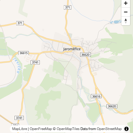
MapLibre
|
OpenFreeMap
© OpenMapTiles
Data from
OpenStreetMap