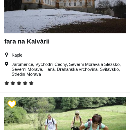
fara na Kalvárii
Kaple
Jaroměřice
,
Východní Čechy
,
Severní Morava a Slezsko
,
Severní Morava
,
Haná
,
Drahanská vrchovina
,
Svitavsko
,
Střední Morava