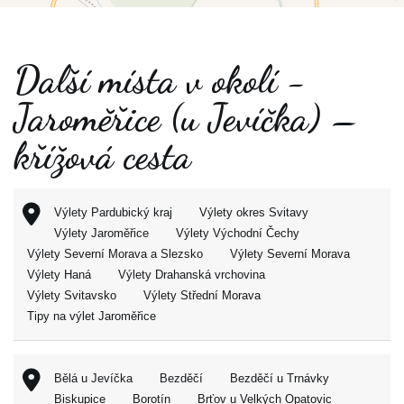
Další místa v okolí -
Jaroměřice (u Jevíčka) –
křížová cesta
Výlety Pardubický kraj
Výlety okres Svitavy
Výlety Jaroměřice
Výlety Východní Čechy
Výlety Severní Morava a Slezsko
Výlety Severní Morava
Výlety Haná
Výlety Drahanská vrchovina
Výlety Svitavsko
Výlety Střední Morava
Tipy na výlet Jaroměřice
Bělá u Jevíčka
Bezděčí
Bezděčí u Trnávky
Biskupice
Borotín
Brťov u Velkých Opatovic