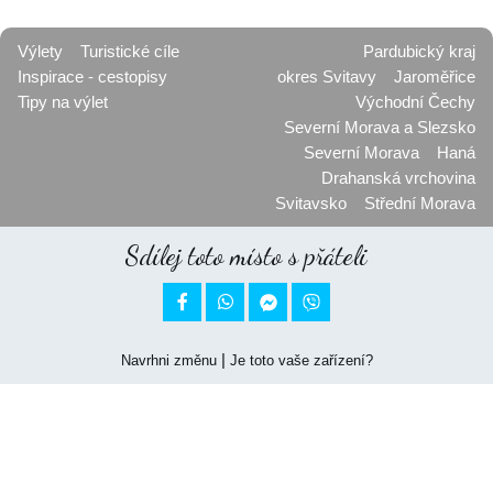
Výlety
Turistické cíle
Pardubický kraj
Inspirace - cestopisy
okres Svitavy
Jaroměřice
Tipy na výlet
Východní Čechy
Severní Morava a Slezsko
Severní Morava
Haná
Drahanská vrchovina
Svitavsko
Střední Morava
Sdílej toto místo s přáteli


|
Navrhni změnu
Je toto vaše zařízení?