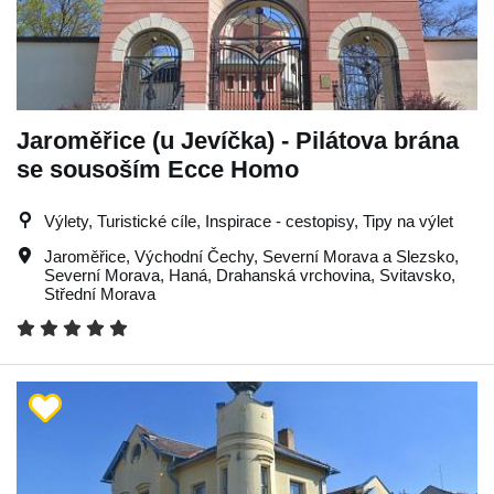
Jaroměřice (u Jevíčka) - Pilátova brána
se sousoším Ecce Homo
Výlety, Turistické cíle, Inspirace - cestopisy, Tipy na výlet
Jaroměřice
,
Východní Čechy
,
Severní Morava a Slezsko
,
Severní Morava
,
Haná
,
Drahanská vrchovina
,
Svitavsko
,
Střední Morava