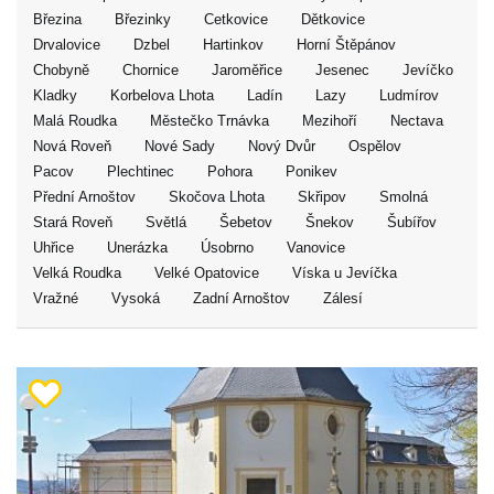
Březina
Březinky
Cetkovice
Dětkovice
Drvalovice
Dzbel
Hartinkov
Horní Štěpánov
Chobyně
Chornice
Jaroměřice
Jesenec
Jevíčko
Kladky
Korbelova Lhota
Ladín
Lazy
Ludmírov
Malá Roudka
Městečko Trnávka
Mezihoří
Nectava
Nová Roveň
Nové Sady
Nový Dvůr
Ospělov
Pacov
Plechtinec
Pohora
Ponikev
Přední Arnoštov
Skočova Lhota
Skřipov
Smolná
Stará Roveň
Světlá
Šebetov
Šnekov
Šubířov
Uhřice
Unerázka
Úsobrno
Vanovice
Velká Roudka
Velké Opatovice
Víska u Jevíčka
Vražné
Vysoká
Zadní Arnoštov
Zálesí