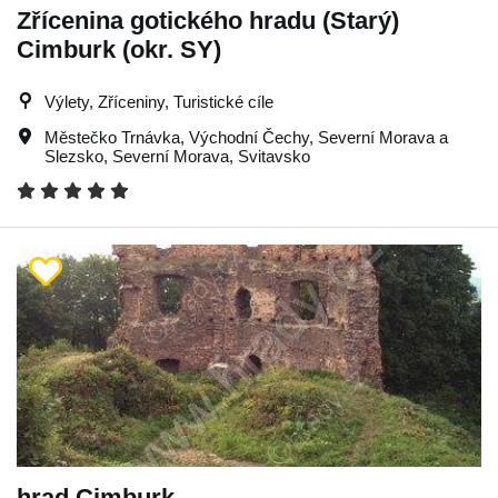
Zřícenina gotického hradu (Starý)
Cimburk (okr. SY)
Výlety, Zříceniny, Turistické cíle
Městečko Trnávka
,
Východní Čechy
,
Severní Morava a
Slezsko
,
Severní Morava
,
Svitavsko
hrad Cimburk