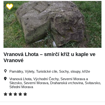
Vranová Lhota – smírčí kříž u kaple ve
Vranové
Památky, Výlety, Turistické cíle, Sochy, sloupy, kříže
Vranová Lhota
,
Východní Čechy
,
Severní Morava a
Slezsko
,
Severní Morava
,
Drahanská vrchovina
,
Svitavsko
,
Střední Morava