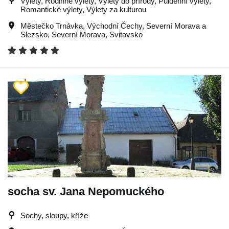
Výlety, Rodinné výlety, Výlety do přírody, Půldenní výlety,
Romantické výlety, Výlety za kulturou
Městečko Trnávka
,
Východní Čechy
,
Severní Morava a
Slezsko
,
Severní Morava
,
Svitavsko
socha sv. Jana Nepomuckého
Sochy, sloupy, kříže