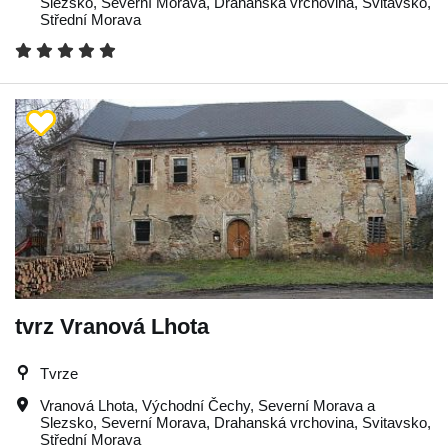
Slezsko
,
Severní Morava
,
Drahanská vrchovina
,
Svitavsko
,
Střední Morava
tvrz Vranová Lhota
Tvrze
Vranová Lhota
,
Východní Čechy
,
Severní Morava a
Slezsko
,
Severní Morava
,
Drahanská vrchovina
,
Svitavsko
,
Střední Morava