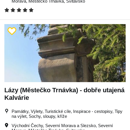
Morava
,
Městečko Trnávka
,
Svitavsko
Lázy (Městečko Trnávka) - dobře utajená
Kalvárie
Památky, Výlety, Turistické cíle, Inspirace - cestopisy, Tipy
na výlet, Sochy, sloupy, kříže
Východní Čechy
,
Severní Morava a Slezsko
,
Severní