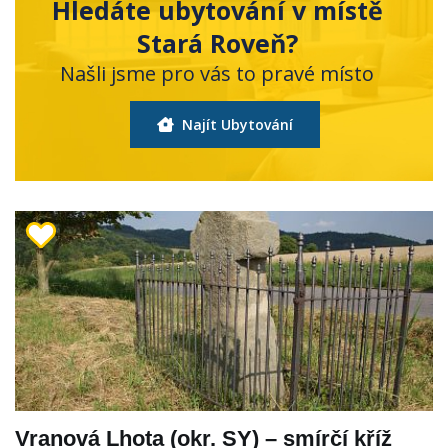
Hledáte ubytování v místě
Stará Roveň?
Našli jsme pro vás to pravé místo
Najít Ubytování
Vranová Lhota (okr. SY) – smírčí kříž