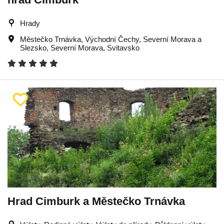
Hrady
Městečko Trnávka
,
Východní Čechy
,
Severní Morava a
Slezsko
,
Severní Morava
,
Svitavsko
Hrad Cimburk a Městečko Trnávka