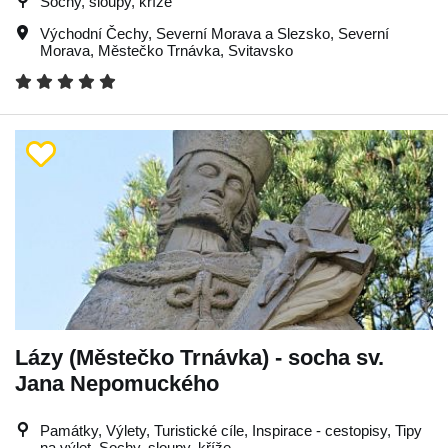
Sochy, sloupy, kříže
Východní Čechy
,
Severní Morava a Slezsko
,
Severní
Morava
,
Městečko Trnávka
,
Svitavsko
Lázy (Městečko Trnávka) - socha sv.
Jana Nepomuckého
Památky, Výlety, Turistické cíle, Inspirace - cestopisy, Tipy
na výlet, Sochy, sloupy, kříže