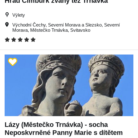
Hrad Cimburk zvaný též Trnávka
Výlety
Východní Čechy
,
Severní Morava a Slezsko
,
Severní
Morava
,
Městečko Trnávka
,
Svitavsko
Lázy (Městečko Trnávka) - socha
Neposkvrněné Panny Marie s dítětem