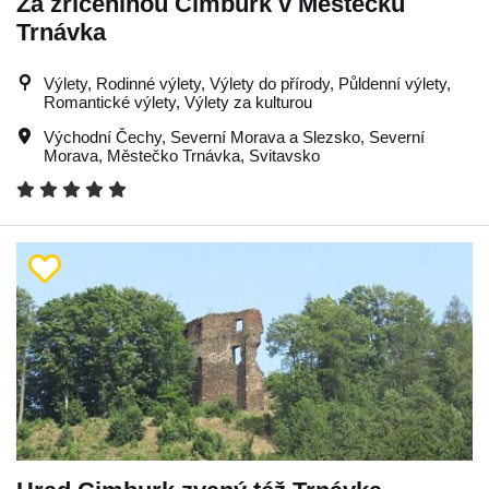
Za zříceninou Cimburk v Městečku
Trnávka
Výlety, Rodinné výlety, Výlety do přírody, Půldenní výlety,
Romantické výlety, Výlety za kulturou
Východní Čechy
,
Severní Morava a Slezsko
,
Severní
Morava
,
Městečko Trnávka
,
Svitavsko