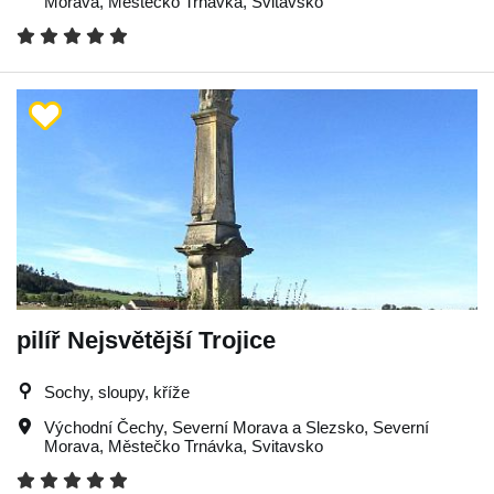
Morava
,
Městečko Trnávka
,
Svitavsko
pilíř Nejsvětější Trojice
Sochy, sloupy, kříže
Východní Čechy
,
Severní Morava a Slezsko
,
Severní
Morava
,
Městečko Trnávka
,
Svitavsko