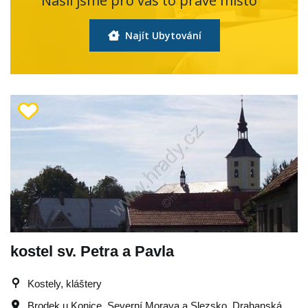
Našli jsme pro vás to pravé místo
Najít Ubytování
kostel sv. Petra a Pavla
Kostely, kláštery
Brodek u Konice
,
Severní Morava a Slezsko
,
Drahanská