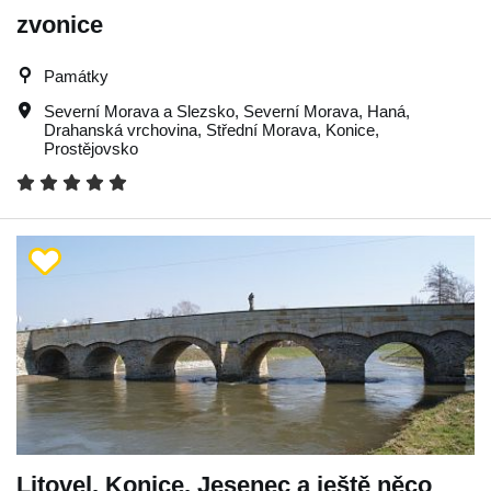
zvonice
Památky
Severní Morava a Slezsko
,
Severní Morava
,
Haná
,
Drahanská vrchovina
,
Střední Morava
,
Konice
,
Prostějovsko
Litovel, Konice, Jesenec a ještě něco