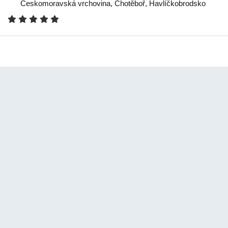
Českomoravská vrchovina
,
Chotěboř
,
Havlíčkobrodsko