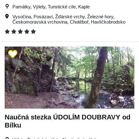
Památky, Výlety, Turistické cíle, Kaple
Vysočina
,
Posázaví
,
Žďárské vrchy
,
Železné hory
,
Českomoravská vrchovina
,
Chotěboř
,
Havlíčkobrodsko
Naučná stezka ÚDOLÍM DOUBRAVY od
Bílku