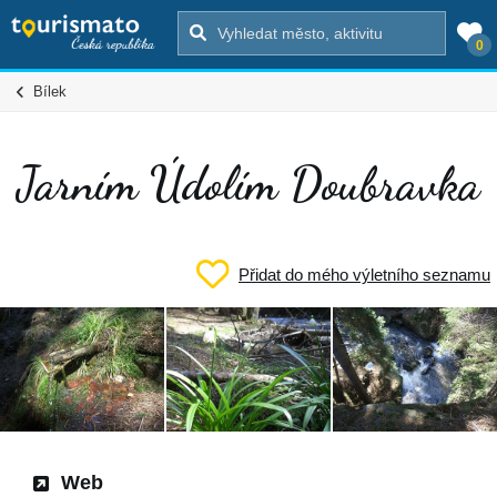
0
Bílek
Jarním Údolím Doubravka
Přidat do mého výletního seznamu
Web