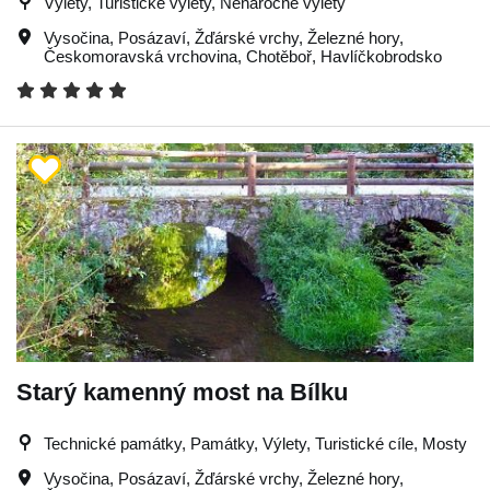
Výlety, Turistické výlety, Nenáročné výlety
Vysočina
,
Posázaví
,
Žďárské vrchy
,
Železné hory
,
Českomoravská vrchovina
,
Chotěboř
,
Havlíčkobrodsko
Starý kamenný most na Bílku
Technické památky, Památky, Výlety, Turistické cíle, Mosty
Vysočina
,
Posázaví
,
Žďárské vrchy
,
Železné hory
,