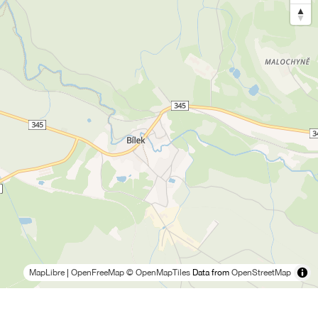
MapLibre
|
OpenFreeMap
© OpenMapTiles
Data from
OpenStreetMap