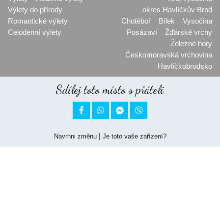
Výlety do přírody
okres Havlíčkův Brod
Romantické výlety
Chotěboř
Bílek
Vysočina
Celodenní výlety
Posázaví
Žďárské vrchy
Železné hory
Českomoravská vrchovina
Havlíčkobrodsko
Sdílej toto místo s přáteli


|
Navrhni změnu
Je toto vaše zařízení?