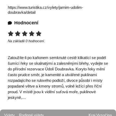
https://www.turistika.cz/vylety/jarnim-udolim-
doubravka/detail
Hodnocení
Na základě
0
hodnocení.
Zatoužíte-li po kaňonem semknuté cestě klikatící se podél
šumící řeky se skalnatými a zalesněnými břehy, vydejte se
do přírodní rezervace Údolí Doubravka. Koryto řeky mění
často prudce směr, je kamenité a utvářené puklinami
rozpadajícího se rulového podloží, divoce působí i místy
popadané větve a kmeny stromů, volně ležící přes říční
proud. V místě jsou k vidění suťová moře, puklinové
jeskyně,…
Výlety
Rodinné výlety
Kraj Vysočina