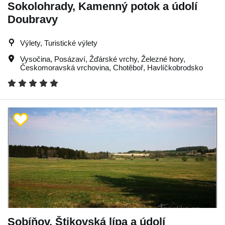
Sokolohrady, Kamenný potok a údolí
Doubravy
Výlety, Turistické výlety
Vysočina
,
Posázaví
,
Žďárské vrchy
,
Železné hory
,
Českomoravská vrchovina
,
Chotěboř
,
Havlíčkobrodsko
Sobíňov, Štikovská lípa a údolí