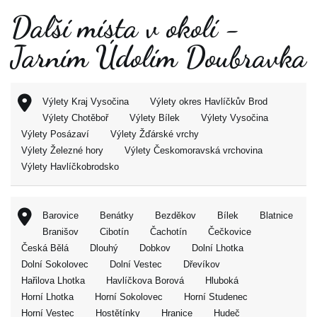
Další místa v okolí -
Jarním Údolím Doubravka
Výlety Kraj Vysočina
Výlety okres Havlíčkův Brod
Výlety Chotěboř
Výlety Bílek
Výlety Vysočina
Výlety Posázaví
Výlety Žďárské vrchy
Výlety Železné hory
Výlety Českomoravská vrchovina
Výlety Havlíčkobrodsko
Barovice
Benátky
Bezděkov
Bílek
Blatnice
Branišov
Cibotín
Čachotín
Čečkovice
Česká Bělá
Dlouhý
Dobkov
Dolní Lhotka
Dolní Sokolovec
Dolní Vestec
Dřevíkov
Hařilova Lhotka
Havlíčkova Borová
Hluboká
Horní Lhotka
Horní Sokolovec
Horní Studenec
Horní Vestec
Hostětínky
Hranice
Hudeč