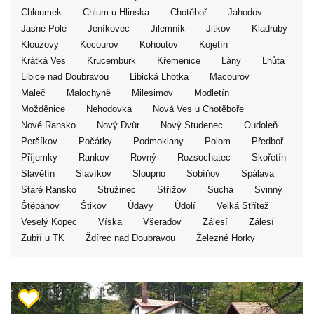
Chloumek
Chlum u Hlinska
Chotěboř
Jahodov
Jasné Pole
Jeníkovec
Jilemník
Jitkov
Kladruby
Klouzovy
Kocourov
Kohoutov
Kojetín
Krátká Ves
Krucemburk
Křemenice
Lány
Lhůta
Libice nad Doubravou
Libická Lhotka
Macourov
Maleč
Malochyně
Milesimov
Modletín
Možděnice
Nehodovka
Nová Ves u Chotěboře
Nové Ransko
Nový Dvůr
Nový Studenec
Oudoleň
Peršíkov
Počátky
Podmoklany
Polom
Předboř
Příjemky
Rankov
Rovný
Rozsochatec
Skořetín
Slavětín
Slavíkov
Sloupno
Sobíňov
Spálava
Staré Ransko
Stružinec
Střížov
Suchá
Svinný
Štěpánov
Štikov
Údavy
Údolí
Velká Střítež
Veselý Kopec
Víska
Všeradov
Zálesí
Zálesí
Zubří u TK
Ždírec nad Doubravou
Železné Horky