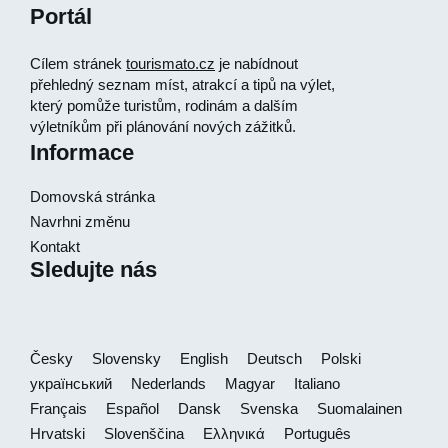
Portál
Cílem stránek
tourismato.cz
je nabídnout
přehledný seznam míst, atrakcí a tipů na výlet,
který pomůže turistům, rodinám a dalším
výletníkům při plánování nových zážitků.
Informace
Domovská stránka
Navrhni změnu
Kontakt
Sledujte nás
Česky
Slovensky
English
Deutsch
Polski
український
Nederlands
Magyar
Italiano
Français
Español
Dansk
Svenska
Suomalainen
Hrvatski
Slovenščina
Ελληνικά
Português