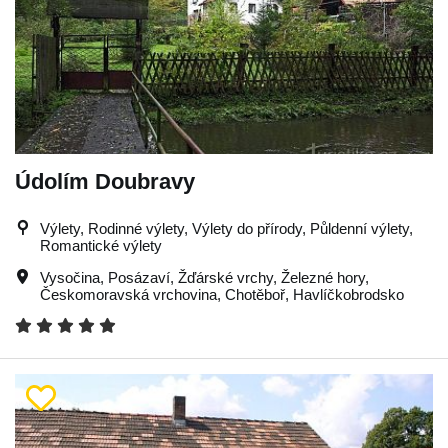
Údolím Doubravy
Výlety, Rodinné výlety, Výlety do přírody, Půldenní výlety,
Romantické výlety
Vysočina
,
Posázaví
,
Žďárské vrchy
,
Železné hory
,
Českomoravská vrchovina
,
Chotěboř
,
Havlíčkobrodsko