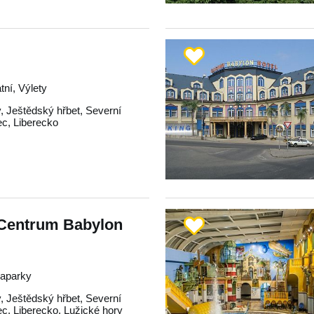
tní, Výlety
y
,
Ještědský hřbet
,
Severní
ec
,
Liberecko
Centrum Babylon
uaparky
y
,
Ještědský hřbet
,
Severní
ec
,
Liberecko
,
Lužické hory