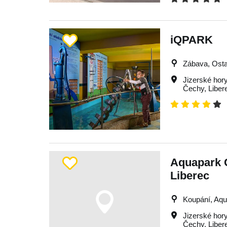
iQPARK
Zábava, Osta
Jizerské hor
Čechy
,
Liber
Aquapark 
Liberec
Koupání, Aq
Jizerské hor
Čechy
,
Liber