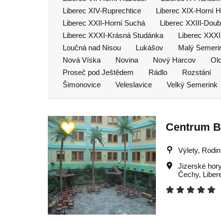
Liberec XIV-Ruprechtice
Liberec XIX-Horní 
Liberec XXII-Horní Suchá
Liberec XXIII-Doub
Liberec XXXI-Krásná Studánka
Liberec XXXI
Loučná nad Nisou
Lukášov
Malý Semeri
Nová Víska
Novina
Nový Harcov
Old
Proseč pod Ještědem
Rádlo
Rozstání
Šimonovice
Veleslavice
Velký Semerink
Centrum B
Výlety, Rodin
Jizerské hor
Čechy
,
Liber