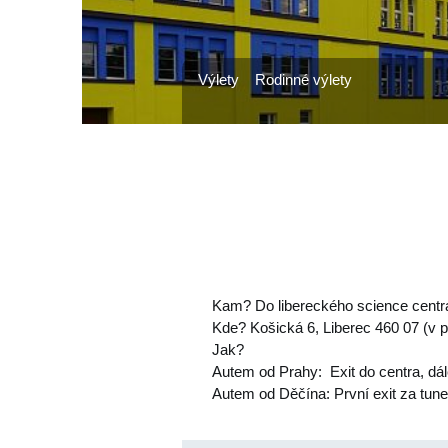
Výlety
Rodinné výlety
Kam? Do libereckého science cent
Kde? Košická 6, Liberec 460 07 (v p
Jak?
Autem od Prahy: Exit do centra, dál
Autem od Děčína: První exit za tune