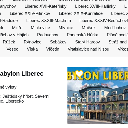
Hanychov
Liberec XVII-Kateřinky
Liberec XVIII-Karlinky
L
í
Liberec XXIV-Pilínkov
Liberec XXIX-Kunratice
Liberec
I-Radčice
Liberec XXXIII-Machnín
Liberec XXXIV-Bedřichov
nk
Milíře
Minkovice
Mlýnice
Mníšek
Modlibohov
řichov v Hájích
Padouchov
Panenská Hůrka
Pláně pod
Růžek
Rýnovice
Sobákov
Starý Harcov
Stráž nad
Vesec
Víska
Vlčetín
Vratislavice nad Nisou
Vrkos
abylon Liberec
né výlety
y
,
Ještědský hřbet
,
Severní
ec
,
Liberecko