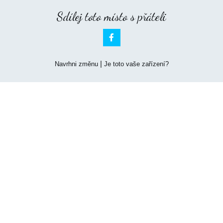
Sdílej toto místo s přáteli

|
Navrhni změnu
Je toto vaše zařízení?