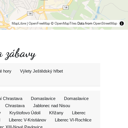
MapLibre
|
OpenFreeMap
© OpenMapTiles
Data from
OpenStreetMap
a zábavy
é hory
Výlety Ještědský hřbet
ní Chrastava
Domaslavice
Domaslavice
Chrastava
Jablonec nad Nisou
v
Kryštofovo Údolí
Křižany
Liberec
l
Liberec V-Kristiánov
Liberec VI-Rochlice
rec XIII-Nové Pavlovice