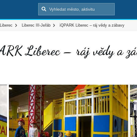
Liberec
Liberec III-Jeřáb
iQPARK Liberec – ráj vědy a zábavy
RK Liberec – ráj vědy a z