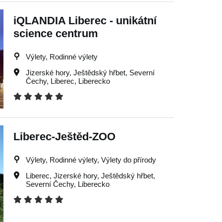
iQLANDIA Liberec - unikátní
science centrum
Výlety, Rodinné výlety
Jizerské hory
,
Ještědský hřbet
,
Severní
Čechy
,
Liberec
,
Liberecko
Liberec-Ještěd-ZOO
Výlety, Rodinné výlety, Výlety do přírody
Liberec
,
Jizerské hory
,
Ještědský hřbet
,
Severní Čechy
,
Liberecko