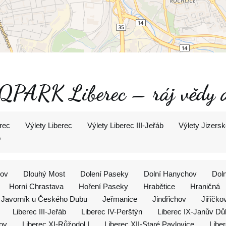
 iQPARK Liberec – ráj vědy 
rec
Výlety Liberec
Výlety Liberec III-Jeřáb
Výlety Jizersk
o
ov
Dlouhý Most
Dolení Paseky
Dolní Hanychov
Dol
Horní Chrastava
Hoření Paseky
Hrabětice
Hraničná
Javorník u Českého Dubu
Jeřmanice
Jindřichov
Jiříčko
Liberec III-Jeřáb
Liberec IV-Perštýn
Liberec IX-Janův Dů
kov
Liberec XI-Růžodol I
Liberec XII-Staré Pavlovice
Libe