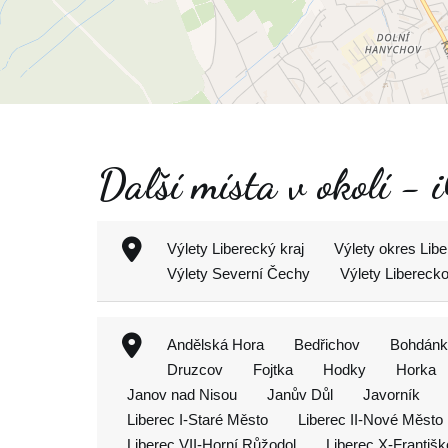
Další místa v okolí -
Výlety Liberecký kraj
Výlety okres Libe
Výlety Severní Čechy
Výlety Libereck
Andělská Hora
Bedřichov
Bohdánk
Druzcov
Fojtka
Hodky
Horka
Janov nad Nisou
Janův Důl
Javorník
Liberec I-Staré Město
Liberec II-Nové Město
Liberec VII-Horní Růžodol
Liberec X-Františ