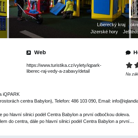
Liberecký kraj
okr
Jizerské hory
Ještěds
Web
H
https://www.turistika.cz/vylety/iqpark-
liberec-raj-vedy-a-zabavy/detail
Na zá
ra iQPARK
rostorách centra Babylon), Telefon: 486 103 090, Email:
info@iqlandi
e po hlavní silnici podél Centra Babylon a první odbočkou doleva.
lem do centra, dále po hlavní silnici podél Centra Babylon a první…