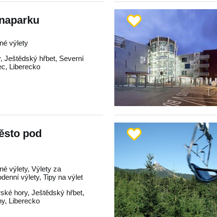
unaparku
né výlety
y
,
Ještědský hřbet
,
Severní
ec
,
Liberecko
ěsto pod
né výlety, Výlety za
odenní výlety, Tipy na výlet
rské hory
,
Ještědský hřbet
,
hy
,
Liberecko