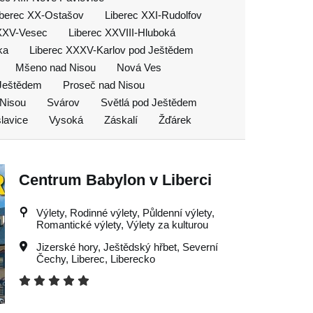
iberec XX-Ostašov
Liberec XXI-Rudolfov
 XXV-Vesec
Liberec XXVIII-Hluboká
ka
Liberec XXXV-Karlov pod Ještědem
Mšeno nad Nisou
Nová Ves
 Ještědem
Proseč nad Nisou
 Nisou
Svárov
Světlá pod Ještědem
lavice
Vysoká
Záskalí
Žďárek
Centrum Babylon v Liberci
Výlety, Rodinné výlety, Půldenní výlety,
Romantické výlety, Výlety za kulturou
Jizerské hory
,
Ještědský hřbet
,
Severní
Čechy
,
Liberec
,
Liberecko