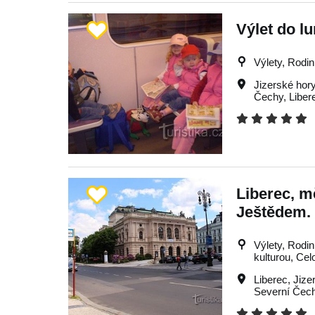
Výlet do l
Výlety, Rodin
Jizerské hor
Čechy
,
Liber
Liberec, m
Ještědem.
Výlety, Rodin
kulturou, Cel
Liberec
,
Jize
Severní Čec