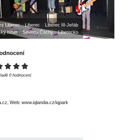
es Liberec
Liberec
Liberec III-Jeřáb
ký hřbet
Severní Čechy
Liberecko
odnocení
kladě
0
hodnocení.
a.cz
, Web: www.iqlandia.cz/iqpark