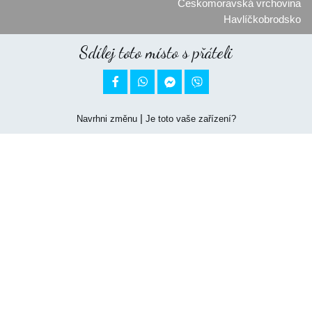
Českomoravská vrchovina
Havlíčkobrodsko
Sdílej toto místo s přáteli


|
Navrhni změnu
Je toto vaše zařízení?