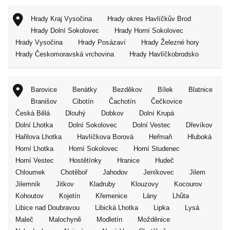
Hrady Kraj Vysočina
Hrady okres Havlíčkův Brod
Hrady Dolní Sokolovec
Hrady Horní Sokolovec
Hrady Vysočina
Hrady Posázaví
Hrady Železné hory
Hrady Českomoravská vrchovina
Hrady Havlíčkobrodsko
Barovice
Benátky
Bezděkov
Bílek
Blatnice
Branišov
Cibotín
Čachotín
Čečkovice
Česká Bělá
Dlouhý
Dobkov
Dolní Krupá
Dolní Lhotka
Dolní Sokolovec
Dolní Vestec
Dřevíkov
Hařilova Lhotka
Havlíčkova Borová
Heřmaň
Hluboká
Horní Lhotka
Horní Sokolovec
Horní Studenec
Horní Vestec
Hostětínky
Hranice
Hudeč
Chloumek
Chotěboř
Jahodov
Jeníkovec
Jilem
Jilemník
Jitkov
Kladruby
Klouzovy
Kocourov
Kohoutov
Kojetín
Křemenice
Lány
Lhůta
Libice nad Doubravou
Libická Lhotka
Lipka
Lysá
Maleč
Malochyně
Modletín
Možděnice