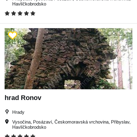
Havlíčkobrodsko
hrad Ronov
Hrady
Vysočina
,
Posázaví
,
Českomoravská vrchovina
,
Přibyslav
,
Havlíčkobrodsko