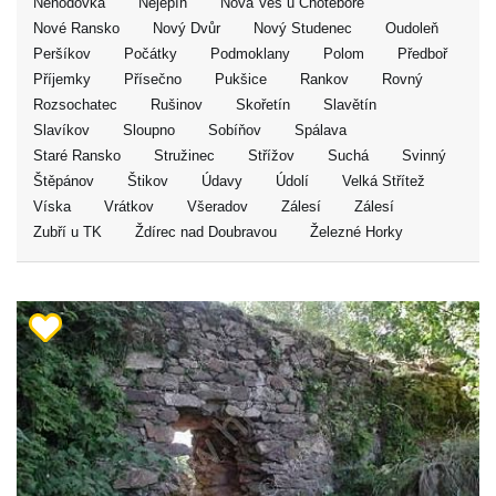
Nehodovka
Nejepín
Nová Ves u Chotěboře
Nové Ransko
Nový Dvůr
Nový Studenec
Oudoleň
Peršíkov
Počátky
Podmoklany
Polom
Předboř
Příjemky
Přísečno
Pukšice
Rankov
Rovný
Rozsochatec
Rušinov
Skořetín
Slavětín
Slavíkov
Sloupno
Sobíňov
Spálava
Staré Ransko
Stružinec
Střížov
Suchá
Svinný
Štěpánov
Štikov
Údavy
Údolí
Velká Střítež
Víska
Vrátkov
Všeradov
Zálesí
Zálesí
Zubří u TK
Ždírec nad Doubravou
Železné Horky