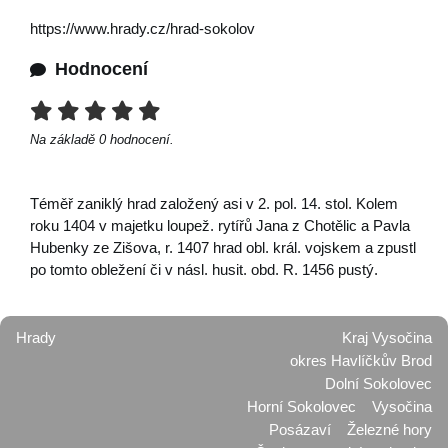
https://www.hrady.cz/hrad-sokolov
Hodnocení
Na základě
0
hodnocení.
Téměř zaniklý hrad založený asi v 2. pol. 14. stol. Kolem
roku 1404 v majetku loupež. rytířů Jana z Chotělic a Pavla
Hubenky ze Zišova, r. 1407 hrad obl. král. vojskem a zpustl
po tomto obležení či v násl. husit. obd. R. 1456 pustý.
Hrady
Kraj Vysočina
okres Havlíčkův Brod
Dolní Sokolovec
Horní Sokolovec
Vysočina
Posázaví
Železné hory