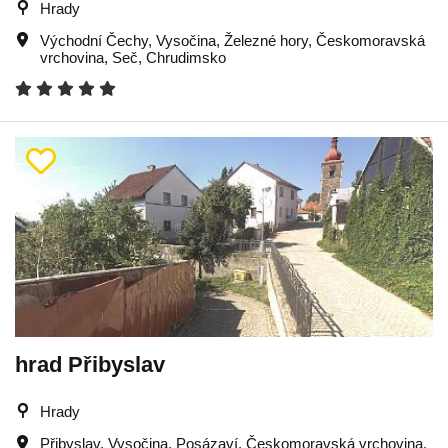
Hrady
Východní Čechy
,
Vysočina
,
Železné hory
,
Českomoravská
vrchovina
,
Seč
,
Chrudimsko
hrad Přibyslav
Hrady
Přibyslav
,
Vysočina
,
Posázaví
,
Českomoravská vrchovina
,