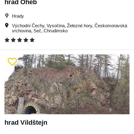
hrad Oheb
Hrady
Východní Čechy
,
Vysočina
,
Železné hory
,
Českomoravská
vrchovina
,
Seč
,
Chrudimsko
hrad Vildštejn