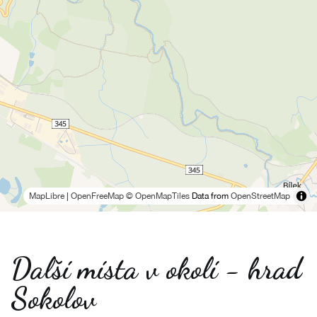
MapLibre
|
OpenFreeMap
© OpenMapTiles
Data from
OpenStreetMap
Další místa v okolí - hrad
Sokolov