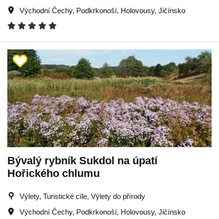
Východní Čechy
,
Podkrkonoší
,
Holovousy
,
Jičínsko
Bývalý rybník Sukdol na úpatí
Hořického chlumu
Výlety, Turistické cíle, Výlety do přírody
Východní Čechy
,
Podkrkonoší
,
Holovousy
,
Jičínsko