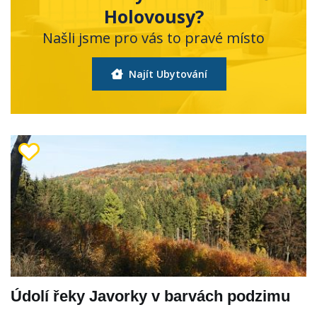
Holovousy?
Našli jsme pro vás to pravé místo
Najít Ubytování
Údolí řeky Javorky v barvách podzimu