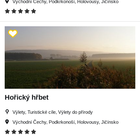
Východní Čechy
,
Podkrkonoší
,
Holovousy
,
Jičínsko
Hořický hřbet
Výlety, Turistické cíle, Výlety do přírody
Východní Čechy
,
Podkrkonoší
,
Holovousy
,
Jičínsko