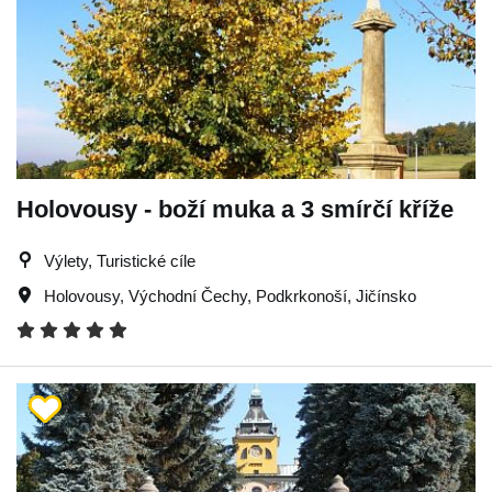
Holovousy - boží muka a 3 smírčí kříže
Výlety, Turistické cíle
Holovousy
,
Východní Čechy
,
Podkrkonoší
,
Jičínsko