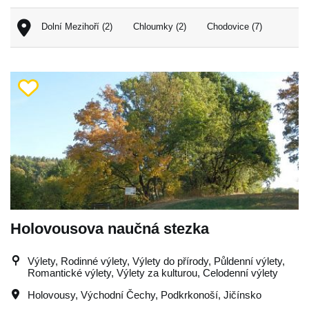
Dolní Mezihoří (2)
Chloumky (2)
Chodovice (7)
Holovousova naučná stezka
Výlety, Rodinné výlety, Výlety do přírody, Půldenní výlety,
Romantické výlety, Výlety za kulturou, Celodenní výlety
Holovousy
,
Východní Čechy
,
Podkrkonoší
,
Jičínsko