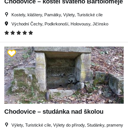
Chodovice – kostel svatého Bartoloměje
Kostely, kláštery, Památky, Výlety, Turistické cíle
Východní Čechy
,
Podkrkonoší
,
Holovousy
,
Jičínsko
Chodovice – studánka nad školou
Výlety, Turistické cíle, Výlety do přírody, Studánky, prameny