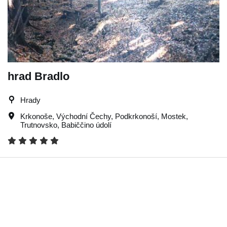
hrad Bradlo
Hrady
Krkonoše
,
Východní Čechy
,
Podkrkonoší
,
Mostek
,
Trutnovsko
,
Babiččino údolí