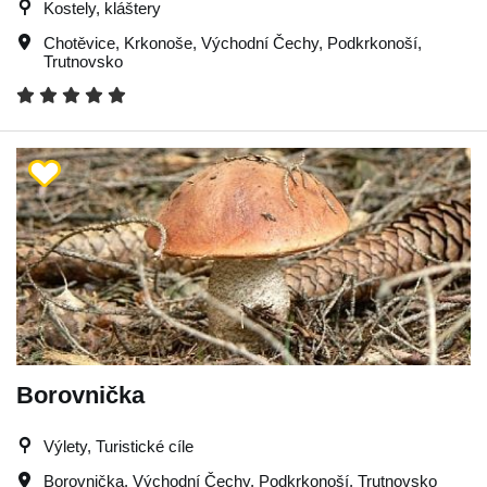
Kostely, kláštery
Chotěvice
,
Krkonoše
,
Východní Čechy
,
Podkrkonoší
,
Trutnovsko
Borovnička
Výlety, Turistické cíle
Borovnička
,
Východní Čechy
,
Podkrkonoší
,
Trutnovsko