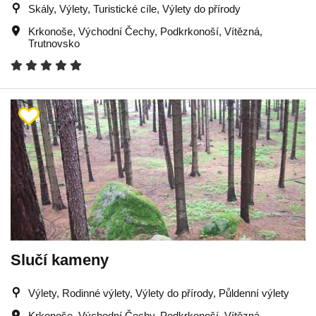
Skály, Výlety, Turistické cíle, Výlety do přírody
Krkonoše
,
Východní Čechy
,
Podkrkonoší
,
Vítězná
,
Trutnovsko
Slučí kameny
Výlety, Rodinné výlety, Výlety do přírody, Půldenní výlety
Krkonoše
,
Východní Čechy
,
Podkrkonoší
,
Vítězná
,