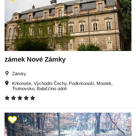
zámek Nové Zámky
Zámky
Krkonoše
,
Východní Čechy
,
Podkrkonoší
,
Mostek
,
Trutnovsko
,
Babiččino údolí