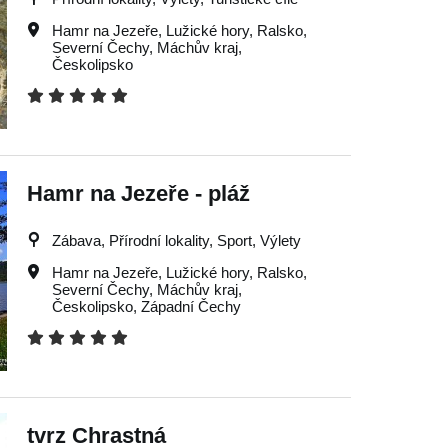
Hamr na Jezeře
,
Lužické hory
,
Ralsko
,
Severní Čechy
,
Máchův kraj
,
Českolipsko
Hamr na Jezeře - pláž
Zábava, Přírodní lokality, Sport, Výlety
Hamr na Jezeře
,
Lužické hory
,
Ralsko
,
Severní Čechy
,
Máchův kraj
,
Českolipsko
,
Západní Čechy
tvrz Chrastná