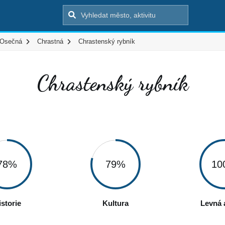
Osečná
Chrastná
Chrastenský rybník
Chrastenský rybník
78%
79%
10
istorie
Kultura
Levná a