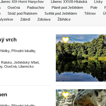
Liberec XIX-Horní Hanychov
Liberec XXVIII-Hluboká
Lísky
a
Osečná
Padouchov
Pláně pod Ještědem
Pole
b
Stráž pod Ralskem
Světlá pod Ještědem
Těšnov
Ú
Vystrkov
Zábrdí
Zdislava
Žibřidice
ký vrch
lídky, Přírodní lokality,
,
Ralsko
,
Ještědský hřbet
,
hy
,
Osečná
,
Liberecko
men
lídky, Přírodní lokality,