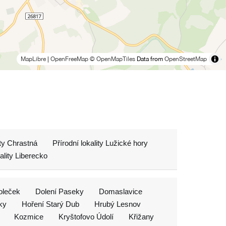
MapLibre
|
OpenFreeMap
© OpenMapTiles
Data from
OpenStreetMap
ity Chrastná
Přírodní lokality Lužické hory
kality Liberecko
oleček
Dolení Paseky
Domaslavice
ky
Hoření Starý Dub
Hrubý Lesnov
Kozmice
Kryštofovo Údolí
Křižany