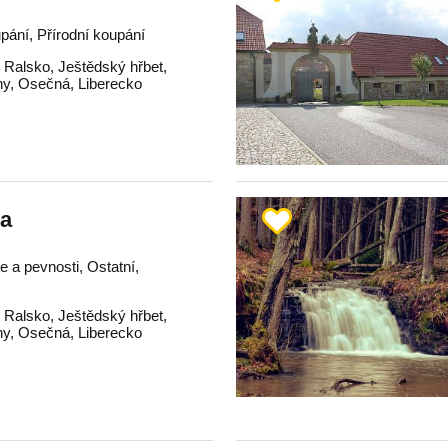
pání, Přírodní koupání
,
Ralsko
,
Ještědský hřbet
,
hy
,
Osečná
,
Liberecko
sa
 a pevnosti, Ostatní,
,
Ralsko
,
Ještědský hřbet
,
hy
,
Osečná
,
Liberecko