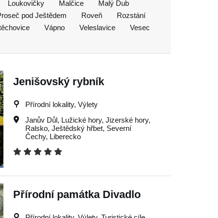
Loukovičky
Malčice
Malý Dub
Proseč pod Ještědem
Roveň
Rozstání
těchovice
Vápno
Veleslavice
Vesec
Jenišovský rybník
Přírodní lokality, Výlety
Janův Důl
,
Lužické hory
,
Jizerské hory
,
Ralsko
,
Ještědský hřbet
,
Severní
Čechy
,
Liberecko
Přírodní památka Divadlo
Přírodní lokality, Výlety, Turistické cíle