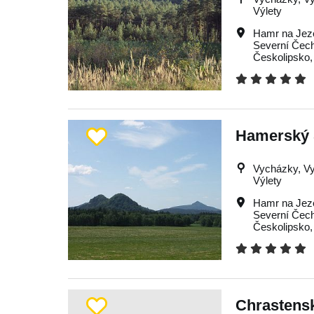
Výlety
Hamr na Jez
Severní Čec
Českolipsko
Hamerský Š
Vycházky, Vyh
Výlety
Hamr na Jez
Severní Čec
Českolipsko
Chrastens