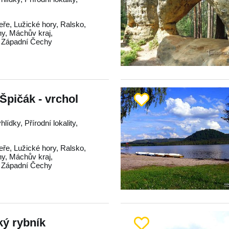
eře
,
Lužické hory
,
Ralsko
,
hy
,
Máchův kraj
,
,
Západní Čechy
pičák - vrchol
lídky, Přírodní lokality,
eře
,
Lužické hory
,
Ralsko
,
hy
,
Máchův kraj
,
,
Západní Čechy
ký rybník