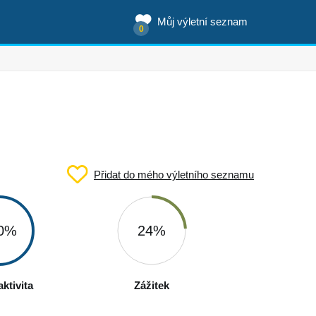
Můj výletní seznam
0
Přidat do mého výletního seznamu
0%
24%
ktivita
Zážitek