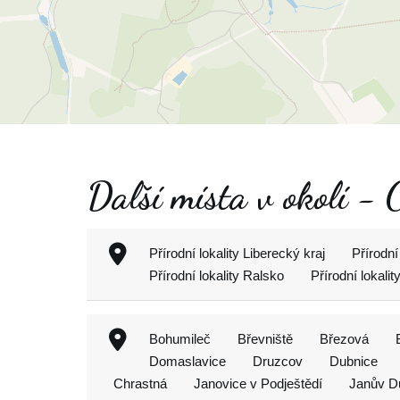
Další místa v okolí - 
Přírodní lokality Liberecký kraj
Přírodní
Přírodní lokality Ralsko
Přírodní lokali
Bohumileč
Břevniště
Březová
Domaslavice
Druzcov
Dubnice
Chrastná
Janovice v Podještědí
Janův D