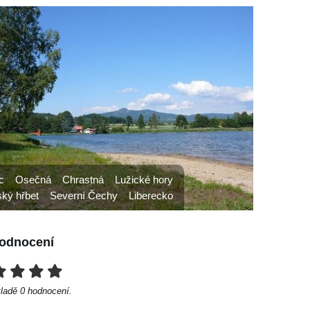
c
Osečná
Chrastná
Lužické hory
ký hřbet
Severní Čechy
Liberecko
odnocení
kladě
0
hodnocení.