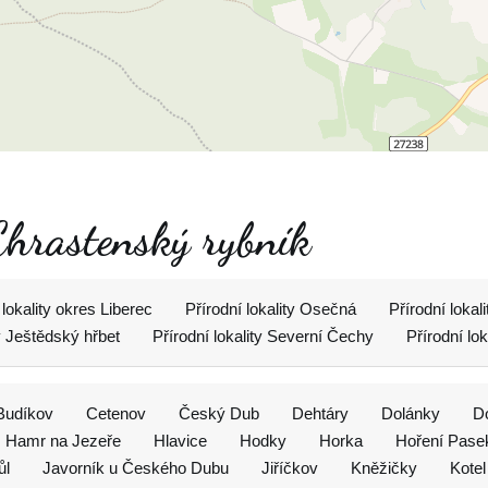
Chrastenský rybník
 lokality okres Liberec
Přírodní lokality Osečná
Přírodní lokal
ty Ještědský hřbet
Přírodní lokality Severní Čechy
Přírodní lo
Budíkov
Cetenov
Český Dub
Dehtáry
Dolánky
D
Hamr na Jezeře
Hlavice
Hodky
Horka
Hoření Pase
ůl
Javorník u Českého Dubu
Jiříčkov
Kněžičky
Kotel