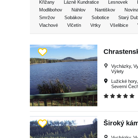
Křižany
Lázně Kundratice
Lesnovek
Modlibohov
Náhlov
Nantiškov
Novin
Smržov
Sobákov
Sobotice
Starý Du
Vlachové
Vlčetín
Vrtky
Všelibice
Chrastens
Vycházky, Vyh
Výlety
Lužické hory
Severní Čec
Široký ká
Vycházky, Vyh