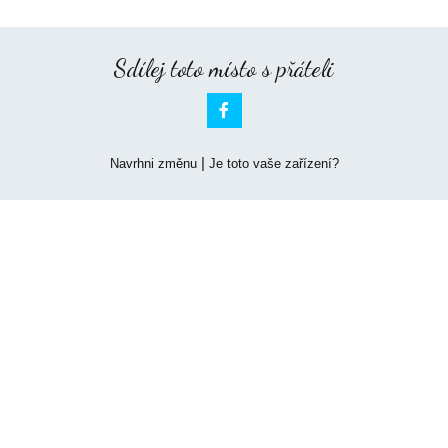
Sdílej toto místo s přáteli

|
Navrhni změnu
Je toto vaše zařízení?