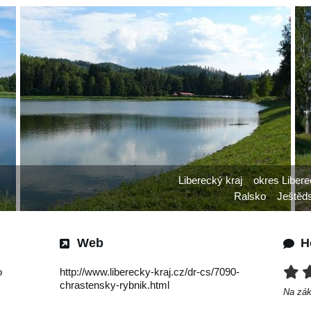
Liberecký kraj
okres Libere
Ralsko
Ještěds
Web
H
o
http://www.liberecky-kraj.cz/dr-cs/7090-
chrastensky-rybnik.html
Na zá