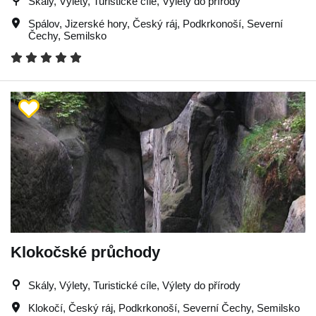
Skály, Výlety, Turistické cíle, Výlety do přírody
Spálov
,
Jizerské hory
,
Český ráj
,
Podkrkonoší
,
Severní
Čechy
,
Semilsko
Klokočské průchody
Skály, Výlety, Turistické cíle, Výlety do přírody
Klokočí
,
Český ráj
,
Podkrkonoší
,
Severní Čechy
,
Semilsko