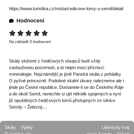
https://www.turistika.cz/mista/cedicove-lomy-u-semil/detail
Hodnocení
Na základě
0
hodnocení.
Skály složené z čedičových sloupců budí vždy
zaslouženou pozornost, a to nejen mezi příznivci
mineralogie. Nejznámější je jistě Panská skála z pohádky
O pyšné princezně. Podobné skalní útvary nalezneme ale i
jinde po České republice. Dostanete-li se do Českého Ráje
a do okolí Semil, nenechte si ujít několik spojených a nyní
již opuštěných čedičových lomů přístupných ze silnice
Semily – Železný…
Skály
Výlety
Liberecký kraj