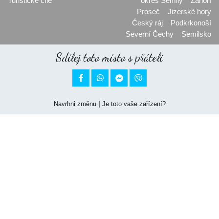
Turistické cíle
okres Semily
Záhoří
Proseč
Jizerské hory
Český ráj
Podkrkonoší
Severní Čechy
Semilsko
Sdílej toto místo s přáteli


|
Navrhni změnu
Je toto vaše zařízení?