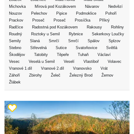
Michovka
Mírová pod Kozákovem
Návarov
Nedvězí
Nouzov
Pelechov
Pipice
Podmoklice
Pohoří
Prackov
Proseč
Proseč
Prosíčka
Příkrý
Radčice
Radostná pod Kozákovem
Rakousy
Rohliny
Roudný
Roztoky u Semil
Rybnice
Sekerkovy Loučky
Semily
Slaná
Smrčí
Smrčí
Spálov
Splzov
Stebno
Střevelná
Sutice
Svatoňovice
Světlá
Škodějov
Tatobity
Těpeře
Tuhaň
Václaví
Vesec
Veselá u Semil
Veselí
Vlastiboř
Volavec
Vranové 1.díl
Vranové 2.díl
Vranovsko
Vrát
Záhoří
Zbirohy
Želeč
Železný Brod
Žernov
Žlábek