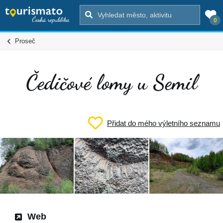
0
Proseč
Čedičové lomy u Semil
Přidat do mého výletního seznamu
Web