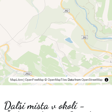
MapLibre
|
OpenFreeMap
© OpenMapTiles
Data from
OpenStreetMap
Další místa v okolí -