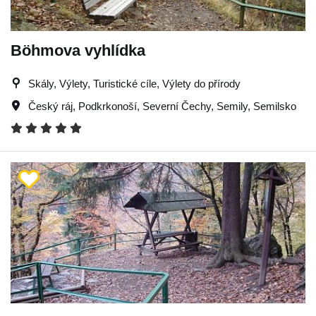
Böhmova vyhlídka
Skály, Výlety, Turistické cíle, Výlety do přírody
Český ráj
,
Podkrkonoší
,
Severní Čechy
,
Semily
,
Semilsko