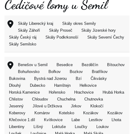
Čedičové lomy u Semil
Skály Liberecký kraj
Skály okres Semily
Skály Záhoří
Skály Proseč
Skály Jizerské hory
Skály Český ráj
Skály Podkrkonoší
Skály Severní Čechy
Skály Semilsko
Benešov u Semil
Besedice
Bezděčín
Bítouchov
Bohuňovsko
Bořkov
Bozkov
Bratříkov
Bukovina
Bystrá nad Jizerou
Bzí
Čikvásky
Dlouhý
Dubecko
Hamštejn
Helkovice
Horská Kamenice
Hořensko
Hrachovice
Hrubá Horka
Chlistov
Chloudov
Chuchelna
Chutnovka
Jesenný
Jílové u Držkova
Jirkov
Klokočí
Koberovy
Komárov
Kotelsko
Kozákov
Kozákov
Křečovice 1.díl
Kvítkovice
Labe
Lestkov
Lhota
Libentiny
Líšný
Loktuše
Loučky
Loukov
Loužek
Loužnice
Malá Horka
Malá Skála