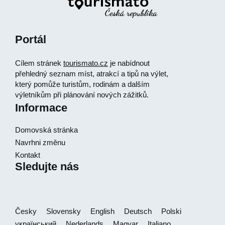
Portál
Cílem stránek
tourismato.cz
je nabídnout
přehledný seznam míst, atrakcí a tipů na výlet,
který pomůže turistům, rodinám a dalším
výletníkům při plánování nových zážitků.
Informace
Domovská stránka
Navrhni změnu
Kontakt
Sledujte nás
Česky
Slovensky
English
Deutsch
Polski
український
Nederlands
Magyar
Italiano