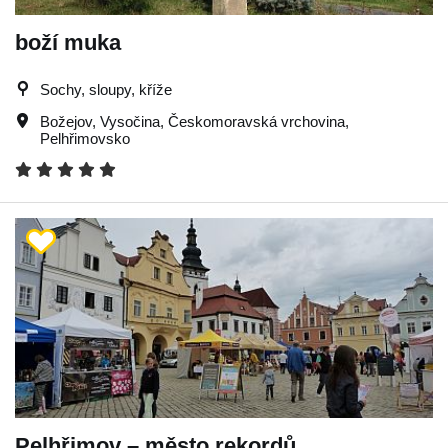
boží muka
Sochy, sloupy, kříže
Božejov
,
Vysočina
,
Českomoravská vrchovina
,
Pelhřimovsko
Pelhřimov – město rekordů