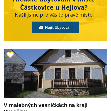
Částkovice u Hejlova?
Našli jsme pro vás to pravé místo
Najít Ubytování
V malebných vesničkách na kraji