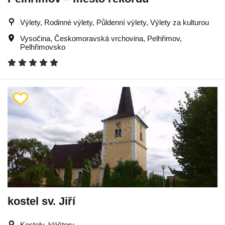
Výlety, Rodinné výlety, Půldenní výlety, Výlety za kulturou
Vysočina
,
Českomoravská vrchovina
,
Pelhřimov
,
Pelhřimovsko
kostel sv. Jiří
Kostely, kláštery