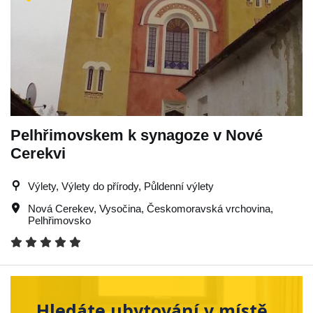
Pelhřimovskem k synagoze v Nové
Cerekvi
Výlety, Výlety do přírody, Půldenní výlety
Nová Cerekev
,
Vysočina
,
Českomoravská vrchovina
,
Pelhřimovsko
Hledáte ubytování v místě