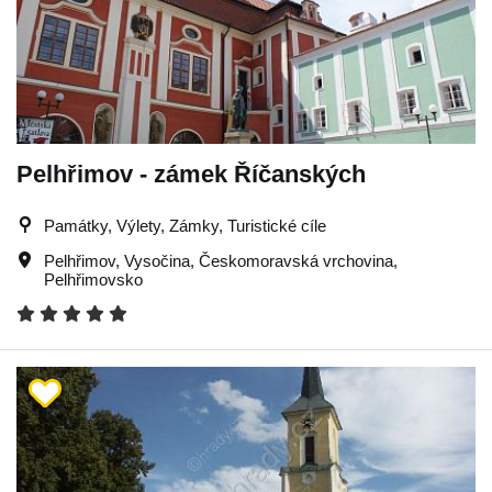
Pelhřimov - zámek Říčanských
Památky, Výlety, Zámky, Turistické cíle
Pelhřimov
,
Vysočina
,
Českomoravská vrchovina
,
Pelhřimovsko