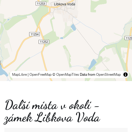
MapLibre
|
OpenFreeMap
© OpenMapTiles
Data from
OpenStreetMap
Další místa v okolí -
zámek Libkova Voda