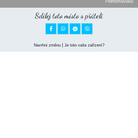
Pelhřimovsko
Sdílej toto místo s přáteli


|
Navrhni změnu
Je toto vaše zařízení?