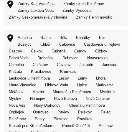
Zámky Kraj Vysočina
Zámky okres Pelhřimov
Zámky Libkova Voda
Zámky Vysočina
Zámky Českomoravská vrchovina
Zámky Pelhřimovsko
Antonka
Babín
Bělá
Benátky
Bor
Božejov
Ctiboř
Čakovice
Částkovice u Hejlova
Častrov
Čejkov
Čelistná
Černov
Čížkov
Dobrá Voda
Drahoňov
Dubovice
Houserovka
Chmelná
Chrástov
Chvalov
Jakubín
Janovice
Knížata
Krasíkovice
Krumvald
Leskovice u Pelhřimova
Lešov
Letny
Lhota
Lhota-Vlasenice
Libkova Voda
Lipice
Markvarec
Metánov
Mezná
Moraveč u Pelhřimova
Myslotín
Myslov
Nemojov
Nová Buková
Nová Cerekev
Nová Ves
Nový Drahoňov
Olešná u Pelhřimova
Ondřejov
Ostrovec
Pavlov
Pejškov
Pelec
Pelhřimov
Perky
Plevnice
Pravíkov
Proseč pod Křemešníkem
Proseč-Obořiště
Putimov