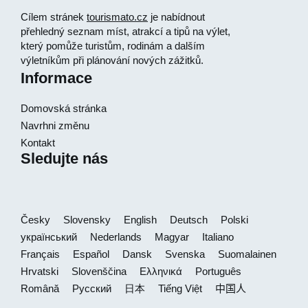
Cílem stránek
tourismato.cz
je nabídnout
přehledný seznam míst, atrakcí a tipů na výlet,
který pomůže turistům, rodinám a dalším
výletníkům při plánování nových zážitků.
Informace
Domovská stránka
Navrhni změnu
Kontakt
Sledujte nás
Česky
Slovensky
English
Deutsch
Polski
український
Nederlands
Magyar
Italiano
Français
Español
Dansk
Svenska
Suomalainen
Hrvatski
Slovenščina
Ελληνικά
Português
Română
Русский
日本
Tiếng Việt
中国人