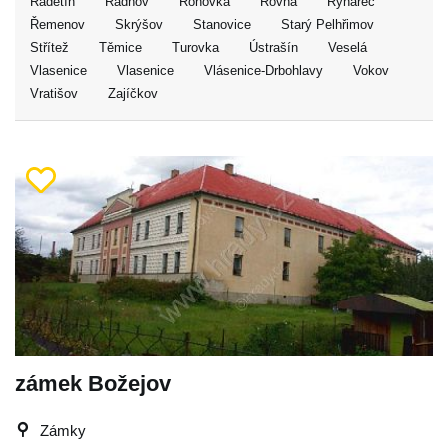
Radětín
Radňov
Rohovka
Rovná
Rynárec
Řemenov
Skrýšov
Stanovice
Starý Pelhřimov
Střítež
Těmice
Turovka
Ústrašín
Veselá
Vlasenice
Vlasenice
Vlásenice-Drbohlavy
Vokov
Vratišov
Zajíčkov
zámek Božejov
Zámky