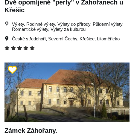
Dvě opomíjené "perly" v Zahořanech u
Křešic
Výlety, Rodinné výlety, Výlety do přírody, Půldenní výlety,
Romantické výlety, Výlety za kulturou
České středohoří
,
Severní Čechy
,
Křešice
,
Litoměřicko
Zámek Záhořany.