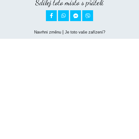
Sdílej toto místo s přáteli


|
Navrhni změnu
Je toto vaše zařízení?