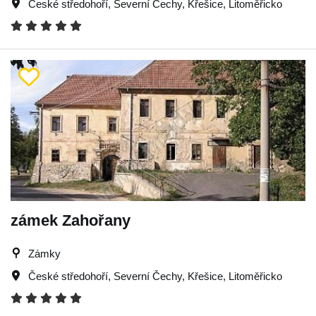
České středohoří
,
Severní Čechy
,
Křešice
,
Litoměřicko
zámek Zahořany
Zámky
České středohoří
,
Severní Čechy
,
Křešice
,
Litoměřicko