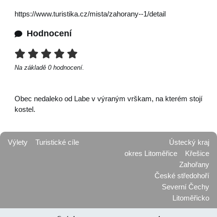
https://www.turistika.cz/mista/zahorany--1/detail
Hodnocení
Na základě
0
hodnocení.
Obec nedaleko od Labe v výraným vrškam, na kterém stojí
kostel.
Výlety
Turistické cíle
Ústecký kraj
okres Litoměřice
Křešice
Zahořany
České středohoří
Severní Čechy
Litoměřicko