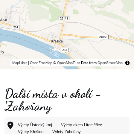
MapLibre
|
OpenFreeMap
© OpenMapTiles
Data from
OpenStreetMap
Další místa v okolí -
Zahořany
Výlety Ústecký kraj
Výlety okres Litoměřice
Výlety Křešice
Výlety Zahořany