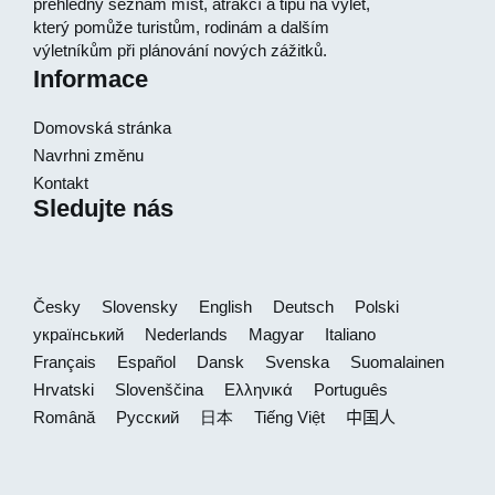
přehledný seznam míst, atrakcí a tipů na výlet,
který pomůže turistům, rodinám a dalším
výletníkům při plánování nových zážitků.
Informace
Domovská stránka
Navrhni změnu
Kontakt
Sledujte nás
Česky
Slovensky
English
Deutsch
Polski
український
Nederlands
Magyar
Italiano
Français
Español
Dansk
Svenska
Suomalainen
Hrvatski
Slovenščina
Ελληνικά
Português
Română
Русский
日本
Tiếng Việt
中国人