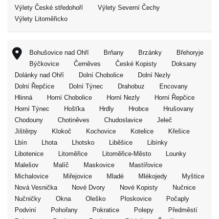
Výlety České středohoří
Výlety Severní Čechy
Výlety Litoměřicko
Bohušovice nad Ohří
Brňany
Brzánky
Břehoryje
Býčkovice
Černěves
České Kopisty
Doksany
Dolánky nad Ohří
Dolní Chobolice
Dolní Nezly
Dolní Řepčice
Dolní Týnec
Drahobuz
Encovany
Hlinná
Horní Chobolice
Horní Nezly
Horní Řepčice
Horní Týnec
Hošťka
Hrdly
Hrobce
Hrušovany
Chodouny
Chotiněves
Chudoslavice
Jeleč
Jištěrpy
Klokoč
Kochovice
Kotelice
Křešice
Lbín
Lhota
Lhotsko
Liběšice
Libínky
Libotenice
Litoměřice
Litoměřice-Město
Lounky
Malešov
Malíč
Maskovice
Mastířovice
Michalovice
Miřejovice
Mladé
Mlékojedy
Myštice
Nová Vesnička
Nové Dvory
Nové Kopisty
Nučnice
Nučničky
Okna
Oleško
Ploskovice
Počaply
Podviní
Pohořany
Pokratice
Polepy
Předměstí