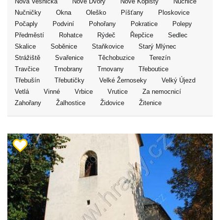
Nová Vesnička
Nové Dvory
Nové Kopisty
Nučnice
Nučničky
Okna
Oleško
Píšťany
Ploskovice
Počaply
Podviní
Pohořany
Pokratice
Polepy
Předměstí
Rohatce
Rýdeč
Řepčice
Sedlec
Skalice
Soběnice
Staňkovice
Starý Mlýnec
Strážiště
Svařenice
Těchobuzice
Terezín
Travčice
Trnobrany
Trnovany
Třeboutice
Třebušín
Třebutičky
Velké Žernoseky
Velký Újezd
Vetlá
Vinné
Vrbice
Vrutice
Za nemocnicí
Zahořany
Žalhostice
Židovice
Žitenice