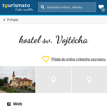
0
Počaply
kostel sv. Vojtěcha
Přidat do mého výletního seznamu
Web