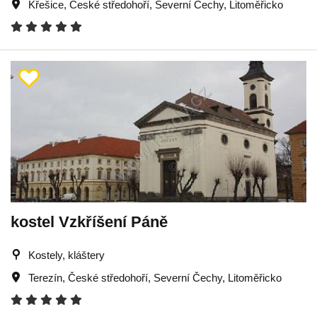
Křešice
,
České středohoří
,
Severní Čechy
,
Litoměřicko
kostel Vzkříšení Páně
Kostely, kláštery
Terezín
,
České středohoří
,
Severní Čechy
,
Litoměřicko