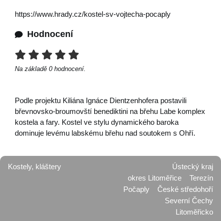
https://www.hrady.cz/kostel-sv-vojtecha-pocaply
Hodnocení
Na základě
0
hodnocení.
Podle projektu Kiliána Ignáce Dientzenhofera postavili
břevnovsko-broumovští benediktini na břehu Labe komplex
kostela a fary. Kostel ve stylu dynamického baroka
dominuje levému labskému břehu nad soutokem s Ohří.
Kostely, kláštery
Ústecký kraj
okres Litoměřice
Terezín
Počaply
České středohoří
Severní Čechy
Litoměřicko