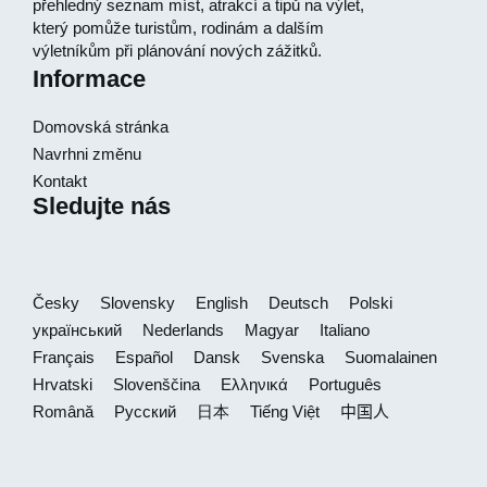
přehledný seznam míst, atrakcí a tipů na výlet,
který pomůže turistům, rodinám a dalším
výletníkům při plánování nových zážitků.
Informace
Domovská stránka
Navrhni změnu
Kontakt
Sledujte nás
Česky
Slovensky
English
Deutsch
Polski
український
Nederlands
Magyar
Italiano
Français
Español
Dansk
Svenska
Suomalainen
Hrvatski
Slovenščina
Ελληνικά
Português
Română
Русский
日本
Tiếng Việt
中国人