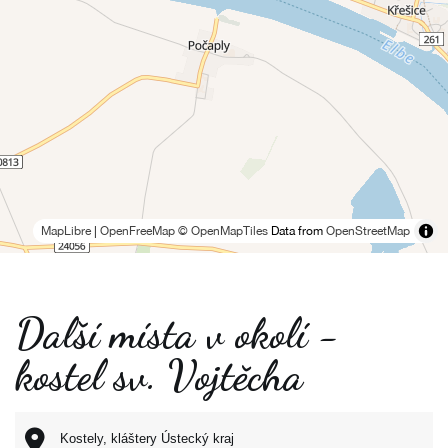
MapLibre
|
OpenFreeMap
© OpenMapTiles
Data from
OpenStreetMap
Další místa v okolí -
kostel sv. Vojtěcha
Kostely, kláštery Ústecký kraj