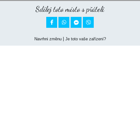
Sdílej toto místo s přáteli


|
Navrhni změnu
Je toto vaše zařízení?