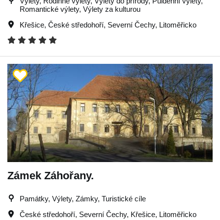
Výlety, Rodinné výlety, Výlety do přírody, Půldenní výlety,
Romantické výlety, Výlety za kulturou
Křešice
,
České středohoří
,
Severní Čechy
,
Litoměřicko
Zámek Záhořany.
Památky, Výlety, Zámky, Turistické cíle
České středohoří
,
Severní Čechy
,
Křešice
,
Litoměřicko