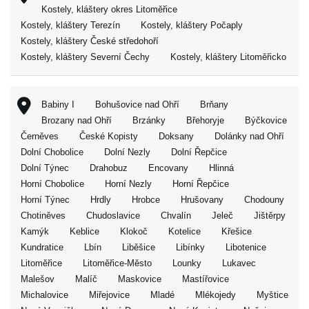
Kostely, kláštery okres Litoměřice
Kostely, kláštery Terezín
Kostely, kláštery Počaply
Kostely, kláštery České středohoří
Kostely, kláštery Severní Čechy
Kostely, kláštery Litoměřicko
Babiny I
Bohušovice nad Ohří
Brňany
Brozany nad Ohří
Brzánky
Břehoryje
Býčkovice
Černěves
České Kopisty
Doksany
Dolánky nad Ohří
Dolní Chobolice
Dolní Nezly
Dolní Řepčice
Dolní Týnec
Drahobuz
Encovany
Hlinná
Horní Chobolice
Horní Nezly
Horní Řepčice
Horní Týnec
Hrdly
Hrobce
Hrušovany
Chodouny
Chotiněves
Chudoslavice
Chvalín
Jeleč
Jištěrpy
Kamýk
Keblice
Klokoč
Kotelice
Křešice
Kundratice
Lbín
Liběšice
Libínky
Libotenice
Litoměřice
Litoměřice-Město
Lounky
Lukavec
Malešov
Malíč
Maskovice
Mastířovice
Michalovice
Miřejovice
Mladé
Mlékojedy
Myštice