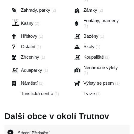
Zahrady, parky
Zámky
(2)
(2)
Fontány, prameny
Kašny
(2)
(1)
Hřbitovy
Bazény
(1)
(1)
Ostatní
Skály
(1)
(1)
Zříceniny
Koupaliště
(1)
(1)
Nenáročné výlety
Aquaparky
(1)
(1)
Náměstí
Výlety se psem
(1)
(1)
Turistická centra
Tvrze
(1)
(1)
Další obce v okolí Trutnov
Střední Předměstí