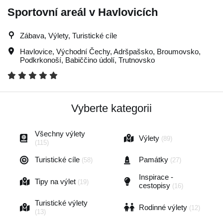
Sportovní areál v Havlovicích
Zábava, Výlety, Turistické cíle
Havlovice
,
Východní Čechy
,
Adršpašsko
,
Broumovsko
,
Podkrkonoší
,
Babiččino údolí
,
Trutnovsko
Vyberte kategorii
Všechny výlety
Výlety
(89)
(115)
Turistické cíle
Památky
(58)
(27)
Inspirace -
Tipy na výlet
(19)
cestopisy
(16)
Turistické výlety
Rodinné výlety
(12)
(13)