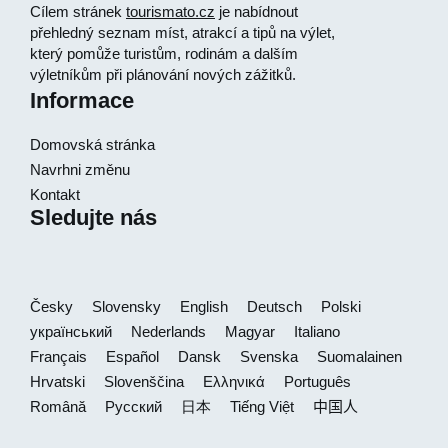
Cílem stránek
tourismato.cz
je nabídnout
přehledný seznam míst, atrakcí a tipů na výlet,
který pomůže turistům, rodinám a dalším
výletníkům při plánování nových zážitků.
Informace
Domovská stránka
Navrhni změnu
Kontakt
Sledujte nás
Česky
Slovensky
English
Deutsch
Polski
український
Nederlands
Magyar
Italiano
Français
Español
Dansk
Svenska
Suomalainen
Hrvatski
Slovenščina
Ελληνικά
Português
Română
Русский
日本
Tiếng Việt
中国人