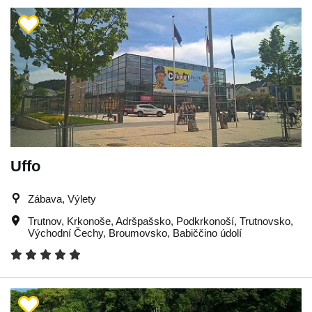
Uffo
Zábava, Výlety
Trutnov
,
Krkonoše
,
Adršpašsko
,
Podkrkonoší
,
Trutnovsko
,
Východní Čechy
,
Broumovsko
,
Babiččino údolí