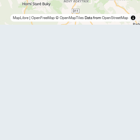
MapLibre
|
OpenFreeMap
© OpenMapTiles
Data from
OpenStreetMap