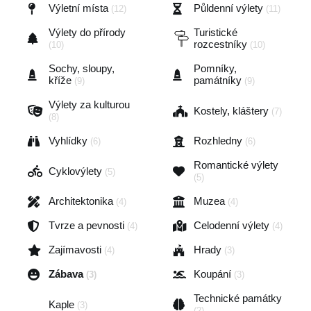
Výletní místa
Půldenní výlety
(12)
(11)
Výlety do přírody
Turistické
rozcestníky
(10)
(10)
Sochy, sloupy,
Pomníky,
kříže
památníky
(9)
(9)
Výlety za kulturou
Kostely, kláštery
(7)
(8)
Vyhlídky
Rozhledny
(6)
(6)
Romantické výlety
Cyklovýlety
(5)
(5)
Architektonika
Muzea
(4)
(4)
Tvrze a pevnosti
Celodenní výlety
(4)
(4)
Zajímavosti
Hrady
(4)
(3)
Zábava
Koupání
(3)
(3)
Technické památky
Kaple
(3)
(2)