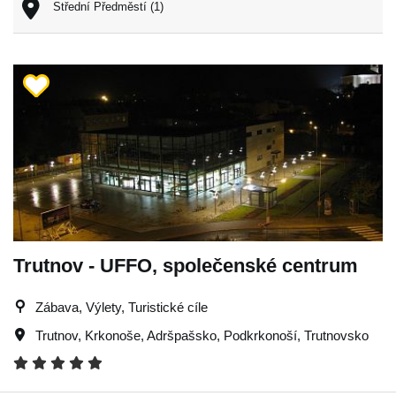
Střední Předměstí (1)
Trutnov - UFFO, společenské centrum
Zábava, Výlety, Turistické cíle
Trutnov
,
Krkonoše
,
Adršpašsko
,
Podkrkonoší
,
Trutnovsko