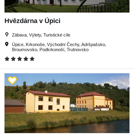
Hvězdárna v Úpici
Zábava, Výlety, Turistické cíle
Úpice
,
Krkonoše
,
Východní Čechy
,
Adršpašsko
,
Broumovsko
,
Podkrkonoší
,
Trutnovsko