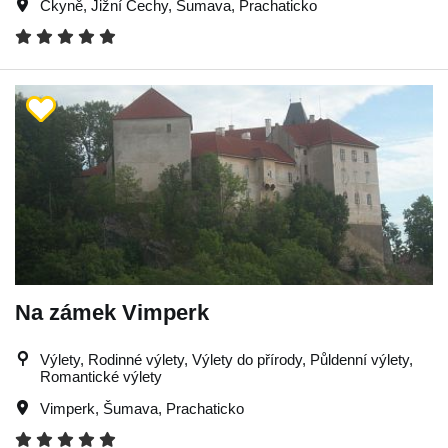
Čkyně
,
Jižní Čechy
,
Šumava
,
Prachaticko
Na zámek Vimperk
Výlety, Rodinné výlety, Výlety do přírody, Půldenní výlety,
Romantické výlety
Vimperk
,
Šumava
,
Prachaticko