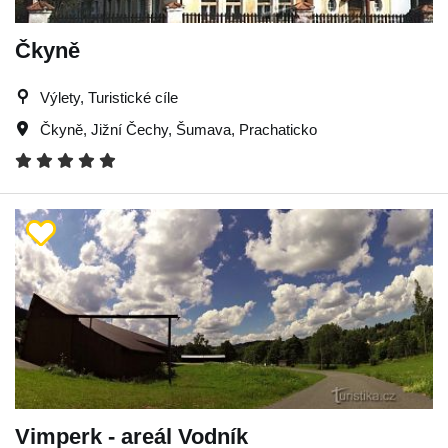
Čkyně
Výlety, Turistické cíle
Čkyně
,
Jižní Čechy
,
Šumava
,
Prachaticko
Vimperk - areál Vodník