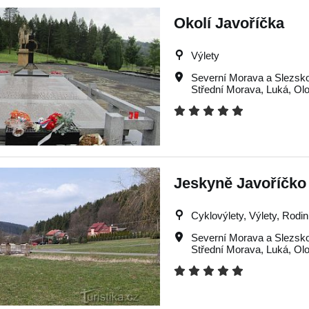
Okolí Javoříčka
Výlety
Severní Morava a Slezsk
Střední Morava
,
Luká
,
Ol
Jeskyně Javoříčko 
Cyklovýlety, Výlety, Rodin
Severní Morava a Slezsk
Střední Morava
,
Luká
,
Ol