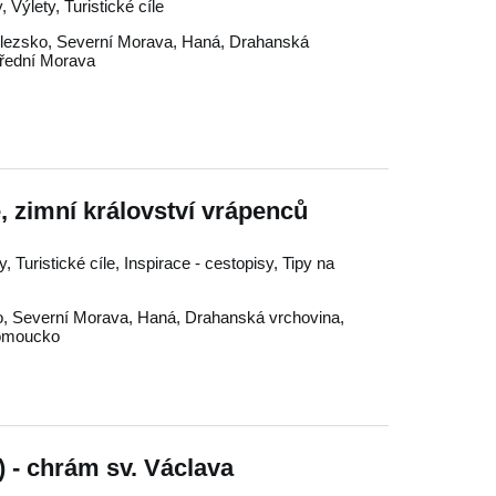
 Výlety, Turistické cíle
lezsko
,
Severní Morava
,
Haná
,
Drahanská
řední Morava
, zimní království vrápenců
 Turistické cíle, Inspirace - cestopisy, Tipy na
o
,
Severní Morava
,
Haná
,
Drahanská vrchovina
,
omoucko
 - chrám sv. Václava