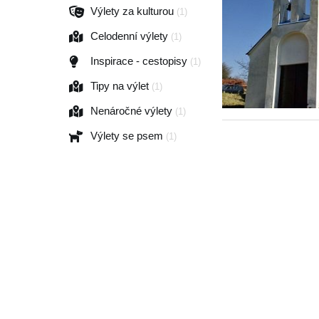
Výlety za kulturou
(1)
Celodenní výlety
(1)
Inspirace - cestopisy
(1)
Tipy na výlet
(1)
Nenáročné výlety
(1)
Výlety se psem
(1)