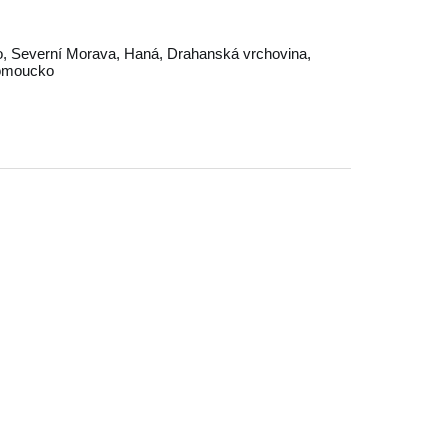
o
,
Severní Morava
,
Haná
,
Drahanská vrchovina
,
omoucko