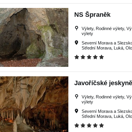
NS Špraněk
Výlety, Rodinné výlety, Vý
výlety
Severní Morava a Slezsk
Střední Morava
,
Luká
,
Ol
Javoříčské jeskyn
Výlety, Rodinné výlety, Vý
výlety
Severní Morava a Slezsk
Střední Morava
,
Luká
,
Ol