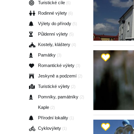
Turistické cíle
(6)
Rodinné výlety
(6)
Výlety do přírody
(5)
Půldenní výlety
(5)
Kostely, kláštery
(4)
Památky
(3)
Romantické výlety
(3)
Jeskyně a podzemí
(2)
Turistické výlety
(2)
Pomníky, památníky
(2)
Kaple
(2)
Přírodní lokality
(1)
Cyklovýlety
(1)