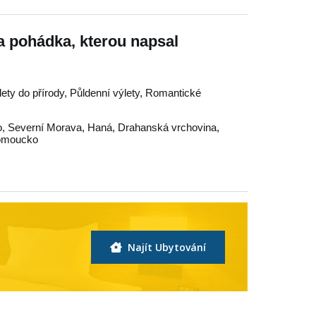
 pohádka, kterou napsal
lety do přírody, Půldenní výlety, Romantické
o
,
Severní Morava
,
Haná
,
Drahanská vrchovina
,
omoucko
Najít Ubytování