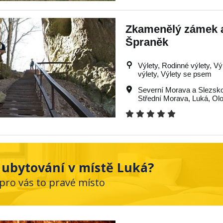
Zkamenělý zámek a
Špraněk
Výlety, Rodinné výlety, Vý
výlety, Výlety se psem
Severní Morava a Slezsk
Střední Morava
,
Luká
,
Ol
 ubytování v místě Luká?
 pro vás to pravé místo