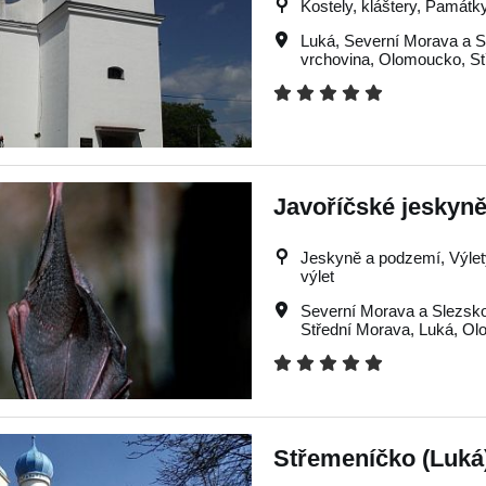
Kostely, kláštery, Památky,
Luká
,
Severní Morava a S
vrchovina
,
Olomoucko
,
St
Javoříčské jeskyně
Jeskyně a podzemí, Výlety,
výlet
Severní Morava a Slezsk
Střední Morava
,
Luká
,
Ol
Střemeníčko (Luká)