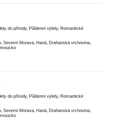
lety do přírody, Půldenní výlety, Romantické
o
,
Severní Morava
,
Haná
,
Drahanská vrchovina
,
omoucko
ě
lety do přírody, Půldenní výlety, Romantické
o
,
Severní Morava
,
Haná
,
Drahanská vrchovina
,
omoucko