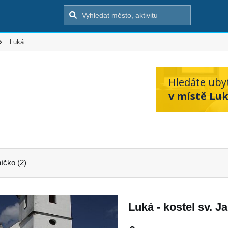
Luká
Hledáte uby
v místě Luk
íčko (2)
Luká - kostel sv. Ja