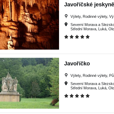
Javoříčské jeskyn
Výlety, Rodinné výlety, Vý
Severní Morava a Slezsk
Střední Morava
,
Luká
,
Ol
Javoříčko
Výlety, Rodinné výlety, Pů
Severní Morava a Slezsk
Střední Morava
,
Luká
,
Ol