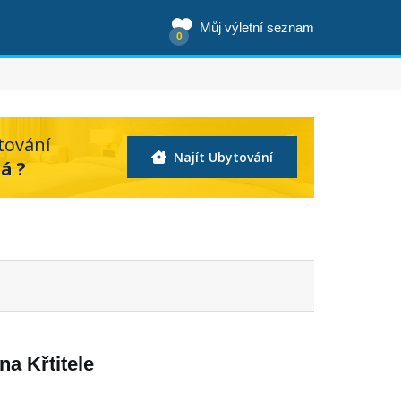
Můj výletní seznam
0
tování
Najít Ubytování
á ?
na Křtitele