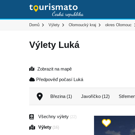
Domů
Výlety
Olomoucký kraj
okres Olomouc
Výlety Luká
Zobrazit na mapě
Předpověď počasí Luká
Březina (1)
Javoříčko (12)
Střemen
Všechny výlety
(22)
Výlety
(16)