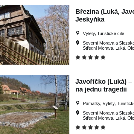
Březina (Luká, Jav
Jeskyňka
Výlety, Turistické cíle
Severní Morava a Slezsk
Střední Morava
,
Luká
,
Ol
Javoříčko (Luká) –
na jednu tragedii
Památky, Výlety, Turistic
Severní Morava a Slezsk
Střední Morava
,
Luká
,
Ol