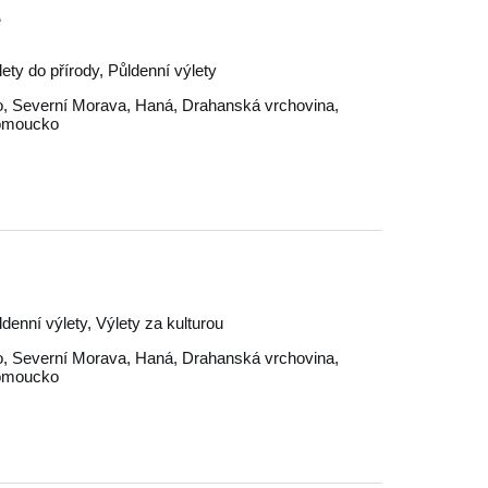
ě
lety do přírody, Půldenní výlety
o
,
Severní Morava
,
Haná
,
Drahanská vrchovina
,
omoucko
ldenní výlety, Výlety za kulturou
o
,
Severní Morava
,
Haná
,
Drahanská vrchovina
,
omoucko