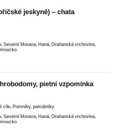
oříčské jeskyně) – chata
o
,
Severní Morava
,
Haná
,
Drahanská vrchovina
,
omoucko
 hrobodomy, pietní vzpomínka
ké cíle, Pomníky, památníky
o
,
Severní Morava
,
Haná
,
Drahanská vrchovina
,
omoucko