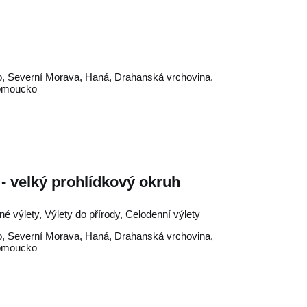
o
,
Severní Morava
,
Haná
,
Drahanská vrchovina
,
omoucko
- velký prohlídkový okruh
né výlety, Výlety do přírody, Celodenní výlety
o
,
Severní Morava
,
Haná
,
Drahanská vrchovina
,
omoucko