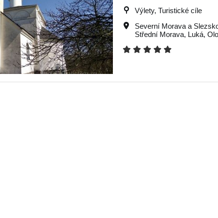
Výlety, Turistické cíle
Severní Morava a Slezsk
Střední Morava
,
Luká
,
Ol