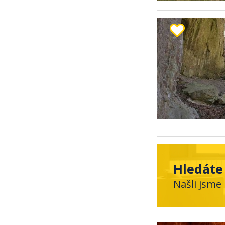
Hledáte
Našli jsme