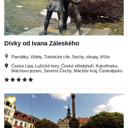
Dívky od Ivana Záleského
Památky, Výlety, Turistické cíle, Sochy, sloupy, kříže
Česká Lípa
,
Lužické hory
,
České středohoří
,
Kokořínsko
,
Máchovo jezero
,
Severní Čechy
,
Máchův kraj
,
Českolipsko