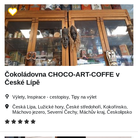
Čokoládovna CHOCO-ART-COFFE v
České Lípě
Výlety, Inspirace - cestopisy, Tipy na výlet
Česká Lípa
,
Lužické hory
,
České středohoří
,
Kokořínsko
,
Máchovo jezero
,
Severní Čechy
,
Máchův kraj
,
Českolipsko