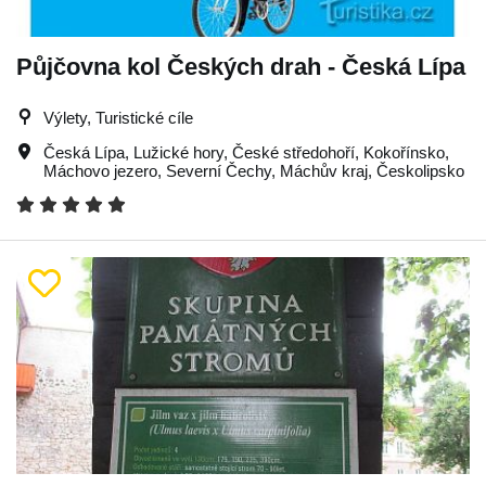
Půjčovna kol Českých drah - Česká Lípa
Výlety, Turistické cíle
Česká Lípa
,
Lužické hory
,
České středohoří
,
Kokořínsko
,
Máchovo jezero
,
Severní Čechy
,
Máchův kraj
,
Českolipsko