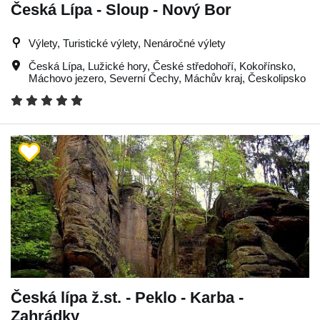
Česká Lípa - Sloup - Nový Bor
Výlety, Turistické výlety, Nenáročné výlety
Česká Lípa
,
Lužické hory
,
České středohoří
,
Kokořínsko
,
Máchovo jezero
,
Severní Čechy
,
Máchův kraj
,
Českolipsko
Česká lípa ž.st. - Peklo - Karba -
Zahrádky