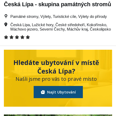
Česká Lípa - skupina památných stromů
Památné stromy, Výlety, Turistické cíle, Výlety do přírody
Česká Lípa
,
Lužické hory
,
České středohoří
,
Kokořínsko
,
Máchovo jezero
,
Severní Čechy
,
Máchův kraj
,
Českolipsko
Hledáte ubytování v místě
Česká Lípa?
Našli jsme pro vás to pravé místo
Najít Ubytování