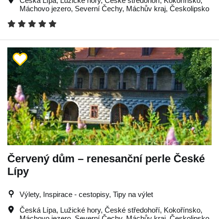
Česká Lípa
,
Lužické hory
,
České středohoří
,
Kokořínsko
,
Máchovo jezero
,
Severní Čechy
,
Máchův kraj
,
Českolipsko
Červený dům – renesanční perle České
Lípy
Výlety, Inspirace - cestopisy, Tipy na výlet
Česká Lípa
,
Lužické hory
,
České středohoří
,
Kokořínsko
,
Máchovo jezero
,
Severní Čechy
,
Máchův kraj
,
Českolipsko