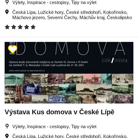
Výlety, Inspirace - cestopisy, Tipy na výlet
Česká Lípa
,
Lužické hory
,
České středohoří
,
Kokořínsko
,
Máchovo jezero
,
Severní Čechy
,
Máchův kraj
,
Českolipsko
Výstava Kus domova v České Lípě
Výlety, Inspirace - cestopisy, Tipy na výlet
Česká Lípa
,
Lužické hory
,
České středohoří
,
Kokořínsko
,