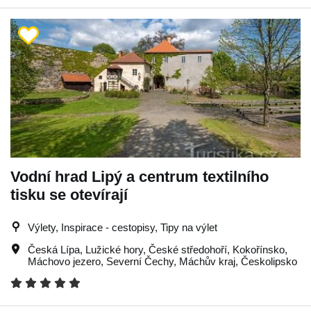
Vodní hrad Lipý a centrum textilního
tisku se otevírají
Výlety, Inspirace - cestopisy, Tipy na výlet
Česká Lípa
,
Lužické hory
,
České středohoří
,
Kokořínsko
,
Máchovo jezero
,
Severní Čechy
,
Máchův kraj
,
Českolipsko