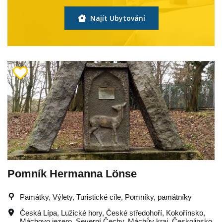
Najít Ubytování
Pomník Hermanna Lönse
Památky, Výlety, Turistické cíle, Pomníky, památníky
Česká Lípa
,
Lužické hory
,
České středohoří
,
Kokořínsko
,
Máchovo jezero
,
Severní Čechy
,
Máchův kraj
,
Českolipsko