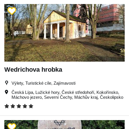
Wedrichova hrobka
Výlety, Turistické cíle, Zajímavosti
Česká Lípa
,
Lužické hory
,
České středohoří
,
Kokořínsko
,
Máchovo jezero
,
Severní Čechy
,
Máchův kraj
,
Českolipsko