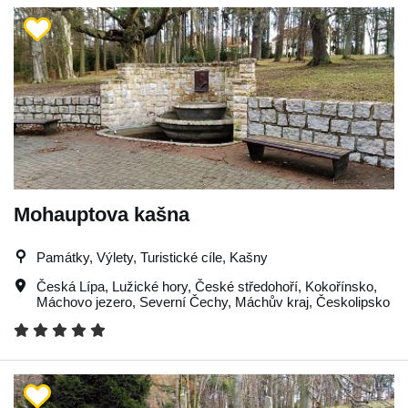
Mohauptova kašna
Památky, Výlety, Turistické cíle, Kašny
Česká Lípa
,
Lužické hory
,
České středohoří
,
Kokořínsko
,
Máchovo jezero
,
Severní Čechy
,
Máchův kraj
,
Českolipsko