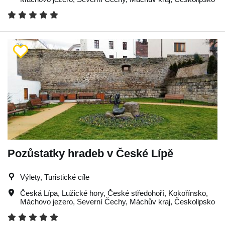
Pozůstatky hradeb v České Lípě
Výlety, Turistické cíle
Česká Lípa
,
Lužické hory
,
České středohoří
,
Kokořínsko
,
Máchovo jezero
,
Severní Čechy
,
Máchův kraj
,
Českolipsko