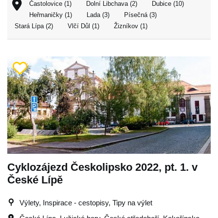
Častolovice (1)
Dolní Libchava (2)
Dubice (10)
Heřmaničky (1)
Lada (3)
Písečná (3)
Stará Lípa (2)
Vlčí Důl (1)
Žizníkov (1)
Cyklozájezd Českolipsko 2022, pt. 1. v
České Lípě
Výlety, Inspirace - cestopisy, Tipy na výlet