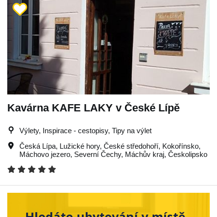
Kavárna KAFE LAKY v České Lípě
Výlety, Inspirace - cestopisy, Tipy na výlet
Česká Lípa
,
Lužické hory
,
České středohoří
,
Kokořínsko
,
Máchovo jezero
,
Severní Čechy
,
Máchův kraj
,
Českolipsko
Hledáte ubytování v místě