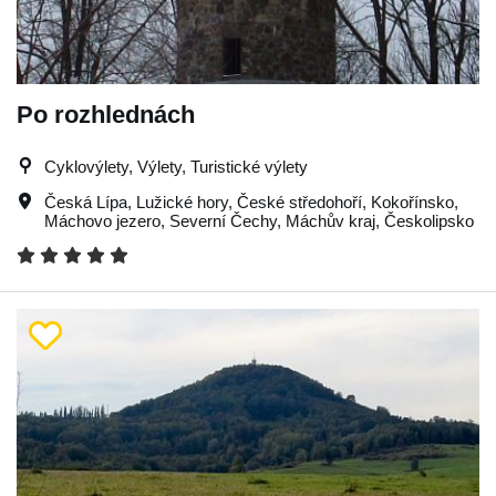
Po rozhlednách
Cyklovýlety, Výlety, Turistické výlety
Česká Lípa
,
Lužické hory
,
České středohoří
,
Kokořínsko
,
Máchovo jezero
,
Severní Čechy
,
Máchův kraj
,
Českolipsko