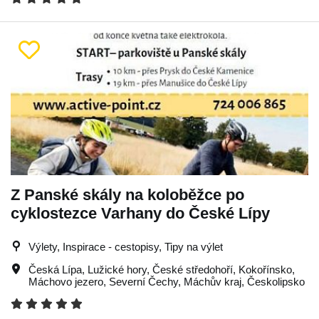
Z Panské skály na koloběžce po
cyklostezce Varhany do České Lípy
Výlety, Inspirace - cestopisy, Tipy na výlet
Česká Lípa
,
Lužické hory
,
České středohoří
,
Kokořínsko
,
Máchovo jezero
,
Severní Čechy
,
Máchův kraj
,
Českolipsko