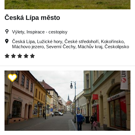
Česká Lípa město
Výlety, Inspirace - cestopisy
Česká Lípa
,
Lužické hory
,
České středohoří
,
Kokořínsko
,
Máchovo jezero
,
Severní Čechy
,
Máchův kraj
,
Českolipsko