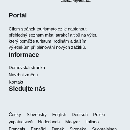
Portál
Cílem stránek
tourismato.cz
je nabídnout
přehledný seznam míst, atrakcí a tipů na výlet,
který pomůže turistům, rodinám a dalším
výletníkům při plánování nových zážitků.
Informace
Domovská stránka
Navrhni změnu
Kontakt
Sledujte nás
Česky
Slovensky
English
Deutsch
Polski
український
Nederlands
Magyar
Italiano
Français
Español
Dansk
Svenska
Suomalainen