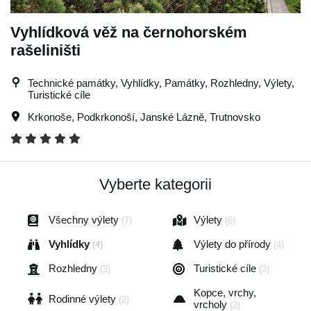
Vyhlídková věž na černohorském
rašeliništi
Technické památky, Vyhlídky, Památky, Rozhledny, Výlety,
Turistické cíle
Krkonoše
,
Podkrkonoší
,
Janské Lázně
,
Trutnovsko
Vyberte kategorii
Všechny výlety
Výlety
(7)
(6)
Vyhlídky
Výlety do přírody
(4)
(4)
Rozhledny
Turistické cíle
(3)
(3)
Kopce, vrchy,
Rodinné výlety
(2)
vrcholy
(2)