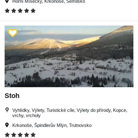
Horní Mísečky
,
Krkonoše
,
Semilsko
Stoh
Vyhlídky, Výlety, Turistické cíle, Výlety do přírody, Kopce,
vrchy, vrcholy
Krkonoše
,
Špindlerův Mlýn
,
Trutnovsko