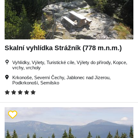
Skalní vyhlídka Strážník (778 m.n.m.)
Vyhlídky, Výlety, Turistické cíle, Výlety do přírody, Kopce,
vrchy, vrcholy
Krkonoše
,
Severní Čechy
,
Jablonec nad Jizerou
,
Podkrkonoší
,
Semilsko