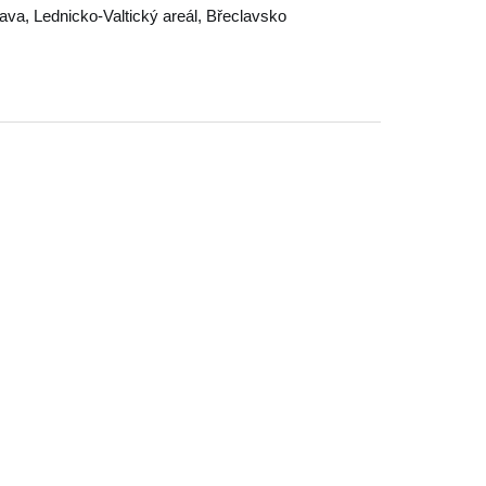
lava
,
Lednicko-Valtický areál
,
Břeclavsko