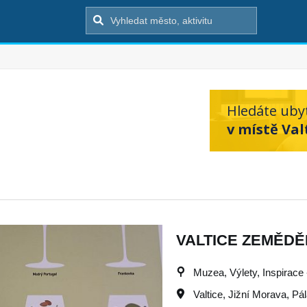
Hledáte uby
v místě Val
VALTICE ZEMĚD
Muzea, Výlety, Inspirace -
Valtice
,
Jižní Morava
,
Pá