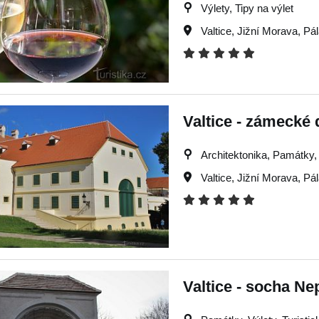
Výlety, Tipy na výlet
Valtice
,
Jižní Morava
,
Pá
Valtice - zámecké 
Architektonika, Památky, V
Valtice
,
Jižní Morava
,
Pá
Valtice - socha Ne