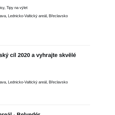
isy, Tipy na výlet
lava
,
Lednicko-Valtický areál
,
Břeclavsko
ký cíl 2020 a vyhrajte skvělé
lava
,
Lednicko-Valtický areál
,
Břeclavsko
areál - Belvedér