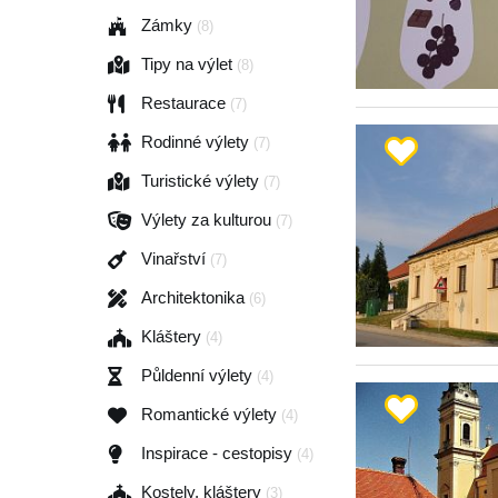
Zámky
(8)
Tipy na výlet
(8)
Restaurace
(7)
Rodinné výlety
(7)
Turistické výlety
(7)
Výlety za kulturou
(7)
Vinařství
(7)
Architektonika
(6)
Kláštery
(4)
Půldenní výlety
(4)
Romantické výlety
(4)
Inspirace - cestopisy
(4)
Kostely, kláštery
(3)