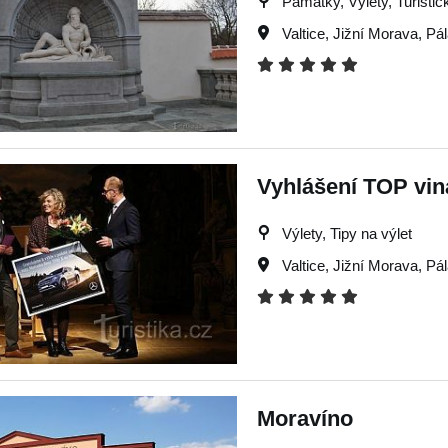
Památky, Výlety, Turistick
Valtice
,
Jižní Morava
,
Pá
Vyhlášení TOP vina
Výlety, Tipy na výlet
Valtice
,
Jižní Morava
,
Pá
Moravíno