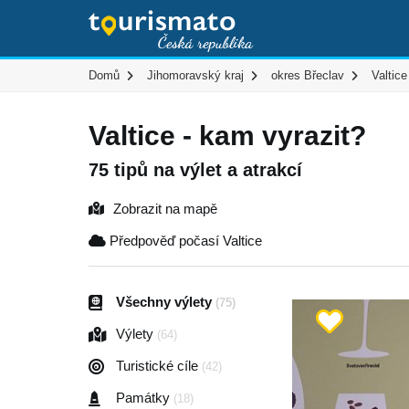
Domů
Jihomoravský kraj
okres Břeclav
Valtice
Valtice - kam vyrazit?
75 tipů na výlet a atrakcí
Zobrazit na mapě
Předpověď počasí Valtice
Všechny výlety
(75)
Výlety
(64)
Turistické cíle
(42)
Památky
(18)