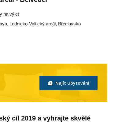
py na výlet
lava
,
Lednicko-Valtický areál
,
Břeclavsko
Najít Ubytování
ký cíl 2019 a vyhrajte skvělé