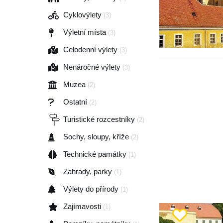
Cyklovýlety
(3)
Výletní místa
(3)
Celodenní výlety
(3)
Nenáročné výlety
(3)
Muzea
(2)
Ostatní
(2)
Turistické rozcestníky
(2)
Sochy, sloupy, kříže
(2)
Technické památky
(1)
Zahrady, parky
(1)
Výlety do přírody
(1)
Zajímavosti
(1)