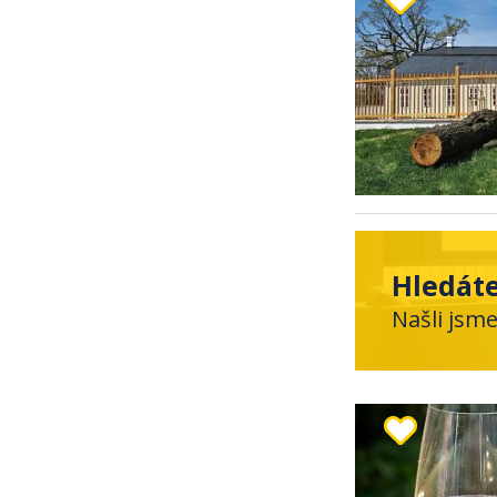
Hledáte
Našli jsm