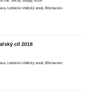
é cíle, Sochy, sloupy, kříže
lava
,
Lednicko-Valtický areál
,
Břeclavsko
řský cíl 2018
lava
,
Lednicko-Valtický areál
,
Břeclavsko