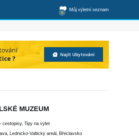
Můj výletní seznam
0
tování
Najít Ubytování
tice ?
ĚLSKÉ MUZEUM
 cestopisy, Tipy na výlet
lava
,
Lednicko-Valtický areál
,
Břeclavsko