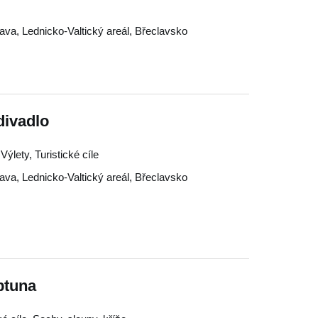
lava
,
Lednicko-Valtický areál
,
Břeclavsko
divadlo
ýlety, Turistické cíle
lava
,
Lednicko-Valtický areál
,
Břeclavsko
ptuna