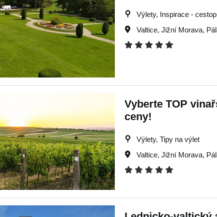
Výlety, Inspirace - cestop
Valtice
,
Jižní Morava
,
Pá
Vyberte TOP vinařs
ceny!
Výlety, Tipy na výlet
Valtice
,
Jižní Morava
,
Pá
Lednicko-valtický 