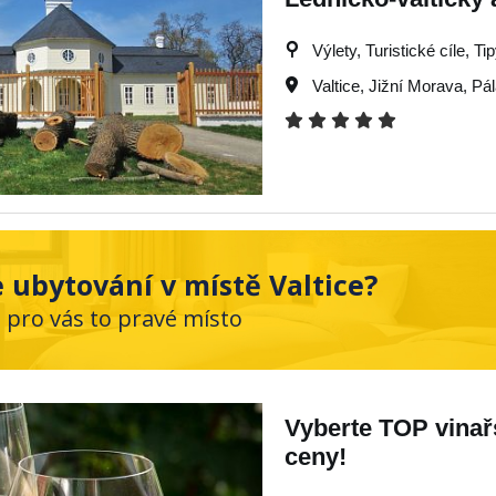
Výlety, Turistické cíle, Ti
Valtice
,
Jižní Morava
,
Pá
 ubytování v místě Valtice?
e pro vás to pravé místo
Vyberte TOP vinařs
ceny!