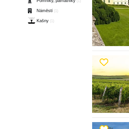
Pomníky, památníky
(1)
Náměstí
(1)
Kašny
(1)