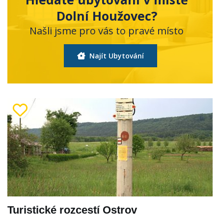
Dolní Houžovec?
Našli jsme pro vás to pravé místo
Najít Ubytování
Turistické rozcestí Ostrov