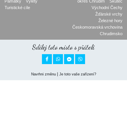
Památky
Výlety
okres Chrudim
Skuteč
Turistické cíle
Východní Čechy
Žďárské vrchy
Železné hory
Českomoravská vrchovina
Chrudimsko
Sdílej toto místo s přáteli


|
Navrhni změnu
Je toto vaše zařízení?