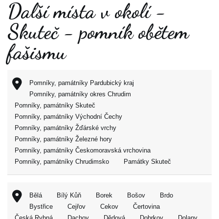
Další místa v okolí -
Skuteč - pomník obětem
fašismu
Pomníky, památníky Pardubický kraj
Pomníky, památníky okres Chrudim
Pomníky, památníky Skuteč
Pomníky, památníky Východní Čechy
Pomníky, památníky Žďárské vrchy
Pomníky, památníky Železné hory
Pomníky, památníky Českomoravská vrchovina
Pomníky, památníky Chrudimsko
Památky Skuteč
Bělá
Bílý Kůň
Borek
Bošov
Brdo
Bystřice
Cejřov
Cekov
Čertovina
Česká Rybná
Dachov
Dědová
Dobrkov
Dolany