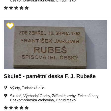
Českomoravská vrchovina
,
Chrudimsko
Skuteč - pamětní deska F. J. Rubeše
Výlety, Turistické cíle
Skuteč
,
Východní Čechy
,
Žďárské vrchy
,
Železné hory
,
Českomoravská vrchovina
,
Chrudimsko