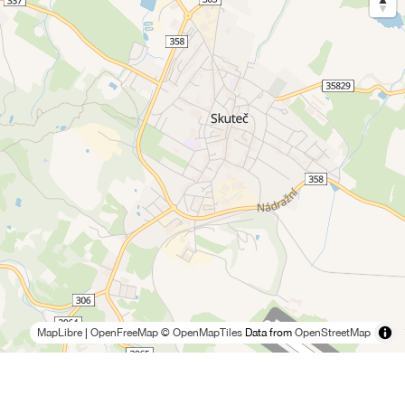
MapLibre
|
OpenFreeMap
© OpenMapTiles
Data from
OpenStreetMap