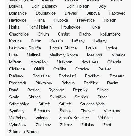
Dolívka
Dolní Babákov
Dolní Holetín
Doly
Domanice
Doubravice
Dřeveš
Dubová
Habroveč
Havlovice
Hlína
Hluboká
Hněvětice
Holetín
Horka
Horní Holetín
Hroubovice
Hůrka
Chacholice
Chlum
Chrást
Kladno
Košumberk
Krouna
Kutřín
Kvasín
Lažany
Lešany
Leštinka u Skutče
Lhota u Skutče
Louka
Lozice
Luže
Malinné
Medkovy Kopce
Mezihoří
Miřetice
Miřetín
Mokrýšov
Mrákotín
Nová Ves
Oflenda
Oldřetice
Oldřiš
Otáňka
Otradov
Perálec
Pláňavy
Podlažice
Podměstí
Pokřikov
Prosetín
Předhradí
Příkrakov
Rabouň
Radčice
Radim
Raná
Rosice
Rychnov
Řepníky
Silnice
Skála
Skuteč
Skutíčko
Smrček
Srbce
Střemošice
Střítež
Střítež
Studená Voda
Synčany
Štěpánov
Švihov
Tisovec
Včelákov
Vojtěchov
Voletice
Vrbatův Kostelec
Vrbětice
Vyhnánov
Zbožnov
Zderaz
Zdislav
Zhoř
Žďárec u Skutče