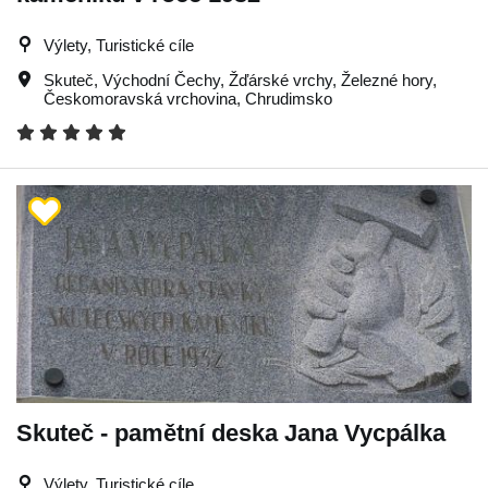
Výlety, Turistické cíle
Skuteč
,
Východní Čechy
,
Žďárské vrchy
,
Železné hory
,
Českomoravská vrchovina
,
Chrudimsko
Skuteč - pamětní deska Jana Vycpálka
Výlety, Turistické cíle