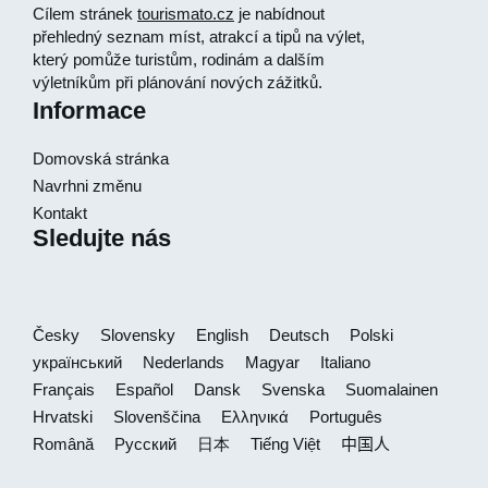
Cílem stránek
tourismato.cz
je nabídnout
přehledný seznam míst, atrakcí a tipů na výlet,
který pomůže turistům, rodinám a dalším
výletníkům při plánování nových zážitků.
Informace
Domovská stránka
Navrhni změnu
Kontakt
Sledujte nás
Česky
Slovensky
English
Deutsch
Polski
український
Nederlands
Magyar
Italiano
Français
Español
Dansk
Svenska
Suomalainen
Hrvatski
Slovenščina
Ελληνικά
Português
Română
Русский
日本
Tiếng Việt
中国人