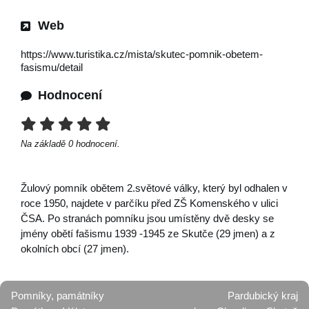
Web
https://www.turistika.cz/mista/skutec-pomnik-obetem-
fasismu/detail
Hodnocení
Na základě
0
hodnocení.
Žulový pomník obětem 2.světové války, který byl odhalen v
roce 1950, najdete v parčíku před ZŠ Komenského v ulici
ČSA. Po stranách pomníku jsou umístěny dvě desky se
jmény obětí fašismu 1939 -1945 ze Skutče (29 jmen) a z
okolních obcí (27 jmen).
Pomníky, památníky
Pardubický kraj