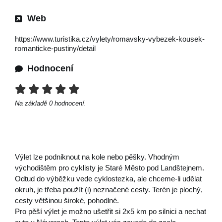
Web
https://www.turistika.cz/vylety/romavsky-vybezek-kousek-
romanticke-pustiny/detail
Hodnocení
Na základě
0
hodnocení.
Výlet lze podniknout na kole nebo pěšky. Vhodným
východištěm pro cyklisty je Staré Město pod Landštejnem.
Odtud do výběžku vede cyklostezka, ale chceme-li udělat
okruh, je třeba použít (i) neznačené cesty. Terén je plochý,
cesty většinou široké, pohodlné.
Pro pěší výlet je možno ušetřit si 2x5 km po silnici a nechat