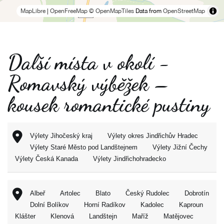
MapLibre
|
OpenFreeMap
© OpenMapTiles
Data from
OpenStreetMap
Další místa v okolí -
Romavský výběžek –
kousek romantické pustiny
Výlety Jihočeský kraj
Výlety okres Jindřichův Hradec
Výlety Staré Město pod Landštejnem
Výlety Jižní Čechy
Výlety Česká Kanada
Výlety Jindřichohradecko
Albeř
Artolec
Blato
Český Rudolec
Dobrotín
Dolní Bolíkov
Horní Radíkov
Kadolec
Kaproun
Klášter
Klenová
Landštejn
Maříž
Matějovec