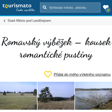
0
Staré Město pod Landštejnem
Romavský výběžek – kousek
romantické pustiny
Přidat do mého výletního seznamu