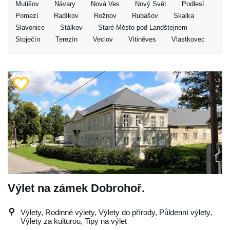
Mutišov
Návary
Nová Ves
Nový Svět
Podlesí
Pomezí
Radíkov
Rožnov
Rubašov
Skalka
Slavonice
Stálkov
Staré Město pod Landštejnem
Stoječín
Terezín
Veclov
Vitiněves
Vlastkovec
Výlet na zámek Dobrohoř.
Výlety, Rodinné výlety, Výlety do přírody, Půldenní výlety,
Výlety za kulturou, Tipy na výlet