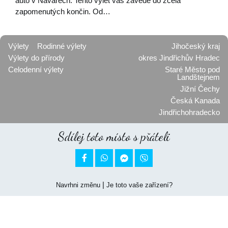
auto v Návarech. Tento výlet vás zavede do zcela
zapomenutých končin. Od…
Výlety
Rodinné výlety
Jihočeský kraj
Výlety do přírody
okres Jindřichův Hradec
Celodenní výlety
Staré Město pod
Landštejnem
Jižní Čechy
Česká Kanada
Jindřichohradecko
Sdílej toto místo s přáteli


|
Navrhni změnu
Je toto vaše zařízení?