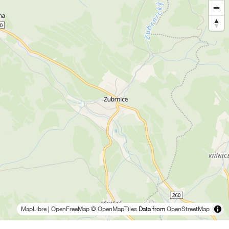
MapLibre
|
OpenFreeMap
© OpenMapTiles
Data from
OpenStreetMap