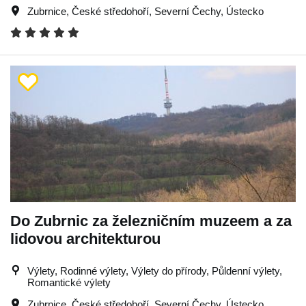
Zubrnice
,
České středohoří
,
Severní Čechy
,
Ústecko
Do Zubrnic za železničním muzeem a za
lidovou architekturou
Výlety, Rodinné výlety, Výlety do přírody, Půldenní výlety,
Romantické výlety
Zubrnice
,
České středohoří
,
Severní Čechy
,
Ústecko