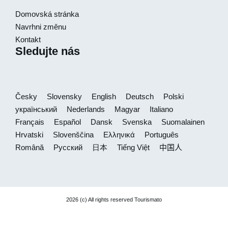
Domovská stránka
Navrhni změnu
Kontakt
Sledujte nás
Česky
Slovensky
English
Deutsch
Polski
український
Nederlands
Magyar
Italiano
Français
Español
Dansk
Svenska
Suomalainen
Hrvatski
Slovenščina
Ελληνικά
Português
Română
Русский
日本
Tiếng Việt
中国人
2026 (c) All rights reserved Tourismato