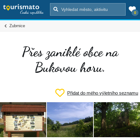
0
Zubrnice
Přes zaniklé obce na
Bukovou horu.
Přidat do mého výletního seznamu