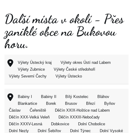
Další místa v okolí - Přes
zaniklé obce na Bukovou
horu.
Výlety Ústecký kraj
Výlety okres Ústí nad Labem
Výlety Zubrnice
Výlety České středohoří
Výlety Severní Čechy
Výlety Ústecko
Babiny I
Babiny II
Bílý Kostelec
Bláhov
Blankartice
Borek
Brusov
Březí
Byňov
Čáslav
Čeřeniště
Děčín XXIX-Hoštice nad Labem
Děčín XXX-Velká Veleň
Děčín XXXIII-Nebočady
Děčín XXXV-Lesná
Dobkovice
Dolní Chobolice
Dolní Nezly
Dolní Šebířov
Dolní Týnec
Dolní Vysoké