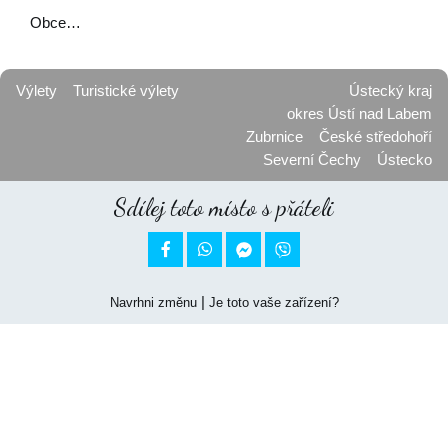
Obce…
Výlety
Turistické výlety
Ústecký kraj
okres Ústí nad Labem
Zubrnice
České středohoří
Severní Čechy
Ústecko
Sdílej toto místo s přáteli


|
Navrhni změnu
Je toto vaše zařízení?