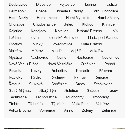
Doubravice
Držovice
Fojtovice
Habřina
Haslice
Heřmanov
Hliněná
Homole u Panny
Horní Chobolice
Horní Nezly
Horní Týnec
Horní Vysoké
Horní Zálezly
Choratice
Chudoslavice
Jeleč
Klokoč
Knínice
Kojetice
Konojedy
Kotelice
Krásné Březno
Lbín
Leština
Levín
Levínské Petrovice
Lhota pod Pannou
Lhotsko
Loučky
Lovečkovice
Malé Březno
Malečov
Mířkov
Mladé
Mojžíř
Mukařov
Myštice
Náčkovice
Němčí
Neštědice
Neštěmice
Nová Ves u Pláně
Nová Vesnička
Olešnice
Pohoří
Poustka
Povrly
Proboštov
Prosetín
Příbram
Roztoky
Rýdeč
Rychnov
Rytířov
Řepčice
Řetouň
Sluková
Soběnice
Srdov
Staňkovice
Starý Mlýnec
Starý Týn
Suletice
Svádov
Tasov
Těchlovice
Těchobuzice
Touchořiny
Trnobrany
Třebín
Třebušín
Týniště
Valkeřice
Valtířov
Velké Březno
Verneřice
Vinné
Zelený
Zubrnice