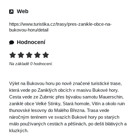
Web
https://www.turistika.cz/trasy/pres-zanikle-obce-na-
bukovou-horu/detail
Hodnocení
Na základě
0
hodnocení.
Výlet na Bukovou horu po nově značené turistické trase,
která vede po Zaniklých obcích v masivu Bukové hory.
Cesta vede ze Zubrnic přes bývalou samotu Mauerschin,
zaniklé obce Velké Stínky, Stará homole, Vitín a okolo ruin
thunovské lesovny do Malého Března. Trasa vede
náročným terénem ve svazích Bukové hory po starých
málo používaných cestách a pěšinách, po dešti blátivých a
kluzkých.