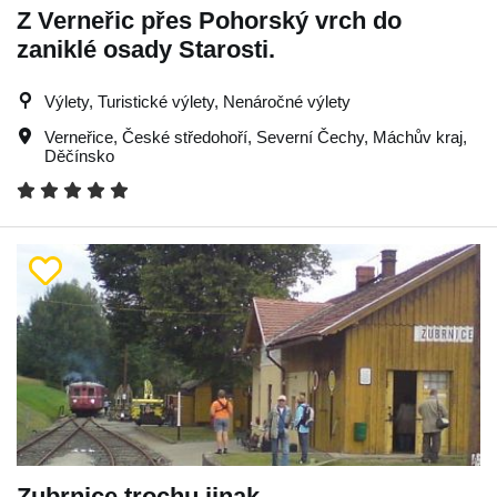
Z Verneřic přes Pohorský vrch do
zaniklé osady Starosti.
Výlety, Turistické výlety, Nenáročné výlety
Verneřice
,
České středohoří
,
Severní Čechy
,
Máchův kraj
,
Děčínsko
Zubrnice trochu jinak