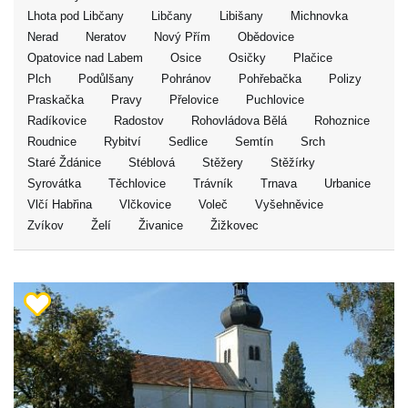
Lhota pod Libčany
Libčany
Libišany
Michnovka
Nerad
Neratov
Nový Přím
Obědovice
Opatovice nad Labem
Osice
Osičky
Plačice
Plch
Podůlšany
Pohránov
Pohřebačka
Polizy
Praskačka
Pravy
Přelovice
Puchlovice
Radíkovice
Radostov
Rohovládova Bělá
Rohoznice
Roudnice
Rybitví
Sedlice
Semtín
Srch
Staré Ždánice
Stéblová
Stěžery
Stěžírky
Syrovátka
Těchlovice
Trávník
Trnava
Urbanice
Vlčí Habřina
Vlčkovice
Voleč
Vyšehněvice
Zvíkov
Želí
Živanice
Žižkovec