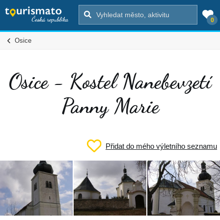
0
Osice
Osice - Kostel Nanebevzetí
Panny Marie
Přidat do mého výletního seznamu