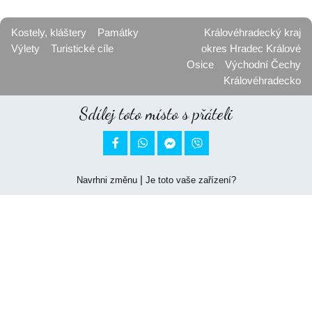
Kostely, kláštery
Památky
Královéhradecký kraj
Výlety
Turistické cíle
okres Hradec Králové
Osice
Východní Čechy
Královéhradecko
Sdílej toto místo s přáteli


|
Navrhni změnu
Je toto vaše zařízení?