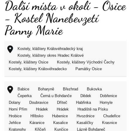
Další místa v okolí - Osice
- Kostel Nanebevzetí
Panny Marie
Kostely, kláštery Královéhradecký kraj
Kostely, kláštery okres Hradec Králové
Kostely, kláštery Osice
Kostely, kláštery Východní Čechy
Kostely, kláštery Královéhradecko
Památky Osice
Babice
Boharyně
Březhrad
Bukovka
Čeperka
Černá u Bohdanče
Dědek
Dobřenice
Dolany
Doubravice
Dříteč
Habřinka
Homyle
Horní Přím
Hrádek
Hrádek
Hradiště na Písku
Hrobice
Hřibsko
Hubenice
Hvozdnice
Chudeřice
Jehlice
Káranice
Kasalice
Kasaličky
Krasnice
Kratonohy
Křičeň
Kunčice
Lázně Bohdaneč