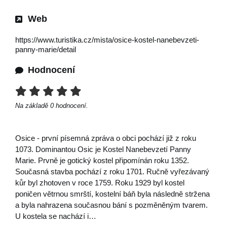
Web
https://www.turistika.cz/mista/osice-kostel-nanebevzeti-
panny-marie/detail
Hodnocení
Na základě
0
hodnocení.
Osice - první písemná zpráva o obci pochází již z roku
1073. Dominantou Osic je Kostel Nanebevzetí Panny
Marie. Prvně je gotický kostel připomínán roku 1352.
Současná stavba pochází z roku 1701. Ručně vyřezávaný
kůr byl zhotoven v roce 1759. Roku 1929 byl kostel
poničen větrnou smrští, kostelní báň byla následně stržena
a byla nahrazena současnou bání s pozměněným tvarem.
U kostela se nachází i…