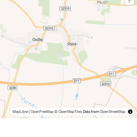
MapLibre
|
OpenFreeMap
© OpenMapTiles
Data from
OpenStreetMap